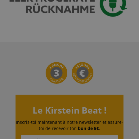
Politique de confidentialité de
sid_key
www.kirstein.fr
Google
CrossDomainCookieScriptConsent_389
.crossdomain.cookie-
script.com
FPGSID
Google
.kirstein.fr
Le Kirstein Beat !
Inscris-toi maintenant à notre newsletter et assure-
toi de recevoir ton
bon de 5€
.