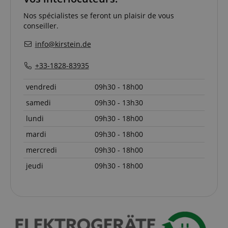
Nos spécialistes se feront un plaisir de vous
Fonctionnalité
conseiller.
info@kirstein.de
+33-1828-83935
vendredi
09h30 - 18h00
Strictement nécessaire
Performance
samedi
09h30 - 13h30
Ciblage
Fonctionnalité
lundi
09h30 - 18h00
Les cookies strictement nécessaires permettent des
fonctionnalités de base du site Web telles que la
mardi
09h30 - 18h00
connexion des utilisateurs et la gestion des
comptes. Le site Web ne peut pas être utilisé
mercredi
09h30 - 18h00
correctement sans les cookies strictement
nécessaires.
jeudi
09h30 - 18h00
Fournisseur /
Nom
E
Domaine
CookieScriptConsent
CookieScript
.kirstein.fr