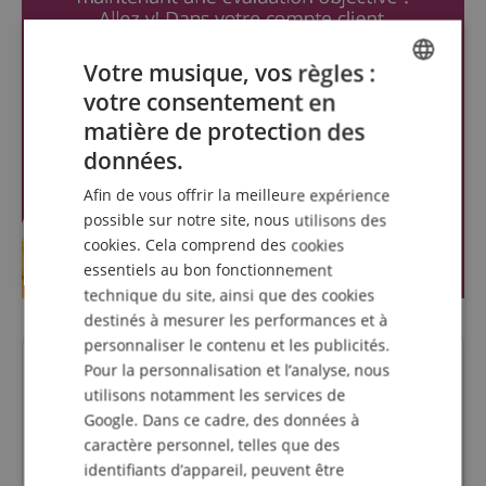
Votre musique, vos règles :
votre consentement en
ENGLISH
matière de protection des
GERMAN
données.
DUTCH
Afin de vous offrir la meilleure expérience
FRENCH
possible sur notre site, nous utilisons des
cookies. Cela comprend des cookies
ITALIAN
essentiels au bon fonctionnement
SPANISH
technique du site, ainsi que des cookies
destinés à mesurer les performances et à
personnaliser le contenu et les publicités.
Des questions concernant ce
Pour la personnalisation et l’analyse, nous
utilisons notamment les services de
produit?
Google. Dans ce cadre, des données à
caractère personnel, telles que des
Poser une question
identifiants d’appareil, peuvent être