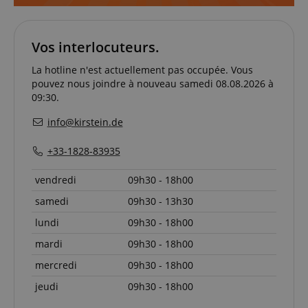
nécessaire
Vos interlocuteurs.
Fonctionnalité
La hotline n'est actuellement pas occupée. Vous
pouvez nous joindre à nouveau samedi 08.08.2026 à
09:30.
info@kirstein.de
+33-1828-83935
Strictement nécessaire
Performance
Ciblage
Fonctionnalité
vendredi
09h30 - 18h00
Les cookies strictement nécessaires permettent des
samedi
09h30 - 13h30
fonctionnalités de base du site Web telles que la
connexion des utilisateurs et la gestion des
lundi
09h30 - 18h00
comptes. Le site Web ne peut pas être utilisé
correctement sans les cookies strictement
mardi
09h30 - 18h00
nécessaires.
mercredi
09h30 - 18h00
Fournisseur /
Nom
E
Domaine
jeudi
09h30 - 18h00
CookieScriptConsent
CookieScript