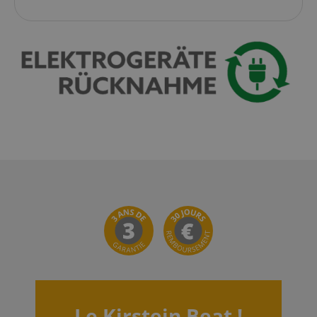
.kirstein.fr
Politique de confidentialité de
sid_key
www.kirstein.fr
Google
CrossDomainCookieScriptConsent_389
.crossdomain.cookie-
script.com
FPGSID
Google
.kirstein.fr
Le Kirstein Beat !