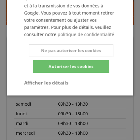
et à la transmission de vos données à
Google. Vous pouvez à tout moment retirer
votre consentement ou ajuster vos
paramètres. Pour plus de détails, veuillez
consulter notre
politique de confidentialité
Vos interlocuteurs.
Ne pas autoriser les cookies
La hotline n'est actuellement pas occupée. Vous
pouvez nous joindre à nouveau lundi 10.08.2026 à
Autoriser les cookies
09:30.
info@kirstein.de
Afficher les détails
+33-1828-83935
Strictement
Performance
Ciblage
nécessaire
samedi
09h30 - 13h30
lundi
09h30 - 18h00
mardi
09h30 - 18h00
Fonctionnalité
mercredi
09h30 - 18h00