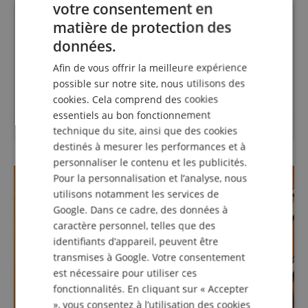
votre consentement en
ENGLISH
Des questions concernant ce
matière de protection des
GERMAN
données.
produit?
DUTCH
Afin de vous offrir la meilleure expérience
Poser une question
FRENCH
possible sur notre site, nous utilisons des
cookies. Cela comprend des cookies
ITALIAN
essentiels au bon fonctionnement
SPANISH
technique du site, ainsi que des cookies
Aucune question n'a été posée sur cet article.
destinés à mesurer les performances et à
personnaliser le contenu et les publicités.
Pour la personnalisation et l’analyse, nous
utilisons notamment les services de
Google. Dans ce cadre, des données à
caractère personnel, telles que des
identifiants d’appareil, peuvent être
transmises à Google. Votre consentement
est nécessaire pour utiliser ces
fonctionnalités. En cliquant sur « Accepter
», vous consentez à l’utilisation des cookies