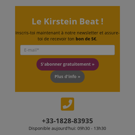
Le Kirstein Beat !
Inscris-toi maintenant à notre newsletter et assure-
toi de recevoir ton
bon de 5€
.
Politique de confidentialité de
sid_key
www.kirstein.fr
Google
CrossDomainCookieScriptConsent_389
.crossdomain.cookie-
script.com
FPGSID
Google
S'abonner gratuitement »
.kirstein.fr
Plus d'info »
+33-1828-83935
Fournisseur /
Nom
Expiration
La description
Domaine
Fournisseur /
La
Nom
Expiration
Disponible aujourd'hui: 09h30 - 13h30
Domaine
description
apay-session-
1 an
Ce cookie est
Amazon.com
Fournisseur /
La