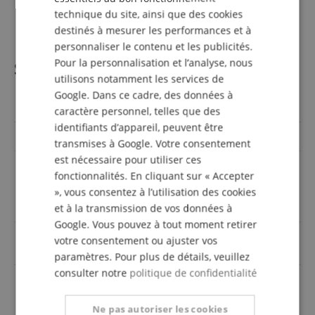
1 x télécommande IR
SPANISH
technique du site, ainsi que des cookies
1 x câble d'alimentation
destinés à mesurer les performances et à
personnaliser le contenu et les publicités.
Pour la personnalisation et l’analyse, nous
Spécifications
utilisons notamment les services de
Google. Dans ce cadre, des données à
Réf produit
00121445
caractère personnel, telles que des
identifiants d’appareil, peuvent être
Power RMS (Watts)
380
transmises à Google. Votre consentement
est nécessaire pour utiliser ces
3.5mm Stereo-Klinke, 6.3mm
fonctionnalités. En cliquant sur « Accepter
Klinke, Cinch / RCA,
Sorties
», vous consentez à l’utilisation des cookies
Klemmanschlüsse für
Lautsprecher
et à la transmission de vos données à
Google. Vous pouvez à tout moment retirer
Cinch (digital), Cinch / RCA,
votre consentement ou ajuster vos
Entrées
HDMI, Optisch, USB, XLR
paramètres. Pour plus de détails, veuillez
consulter notre
politique de confidentialité
Couleur
Noir
Ne pas autoriser les cookies