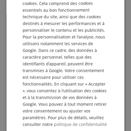
cookies. Cela comprend des cookies
ITALIAN
Bon, mais cher !
essentiels au bon fonctionnement
SPANISH
Avis d'
Sebastian
le 21.09.2025
technique du site, ainsi que des cookies
Variante
Système De Nettoyage Meinlschmidt Hydro-Jet M1
destinés à mesurer les performances et à
Cette revue a été traduite automatiquement. Langue originale
personnaliser le contenu et les publicités.
Pour la personnalisation et l’analyse, nous
achat vérifié
utilisons notamment les services de
Pour le nettoyage intérieur de mon tuba, c'est une
Google. Dans ce cadre, des données à
bonne chose - mais le prix est à mon avis trop élevé.
caractère personnel, telles que des
identifiants d’appareil, peuvent être
transmises à Google. Votre consentement
est nécessaire pour utiliser ces
Bonne idée, bien réalisée.
fonctionnalités. En cliquant sur « Accepter
Avis d'
Reinhold
le 19.03.2023
», vous consentez à l’utilisation des cookies
Variante
Système De Nettoyage Meinlschmidt Hydro-Jet M1
et à la transmission de vos données à
Cette revue a été traduite automatiquement. Langue originale
Google. Vous pouvez à tout moment retirer
votre consentement ou ajuster vos
achat vérifié
paramètres. Pour plus de détails, veuillez
Comme je possède plusieurs instruments en tôle
consulter notre
politique de confidentialité
profonde, ce produit était le bienvenu. Il ne