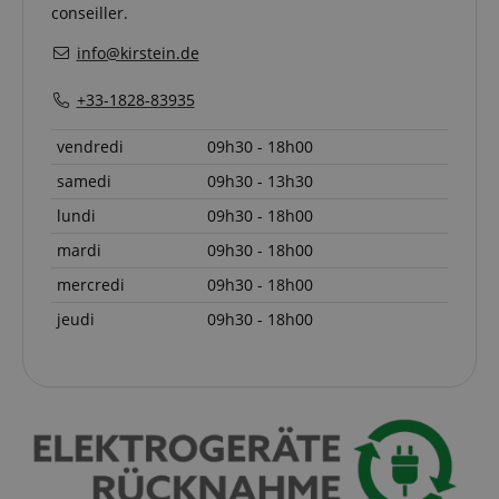
conseiller.
info@kirstein.de
+33-1828-83935
vendredi
09h30 - 18h00
samedi
09h30 - 13h30
Politique de confidentialité de
lundi
09h30 - 18h00
sid_key
www.kirstein.fr
Google
mardi
09h30 - 18h00
CrossDomainCookieScriptConsent_389
.crossdomain.cookie-
script.com
mercredi
09h30 - 18h00
FPGSID
Google
.kirstein.fr
jeudi
09h30 - 18h00