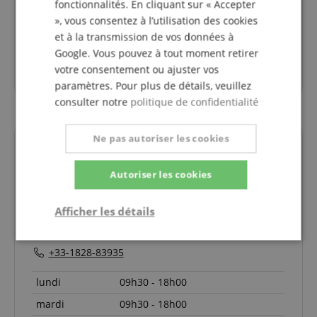
fonctionnalités. En cliquant sur « Accepter
», vous consentez à l’utilisation des cookies
et à la transmission de vos données à
Google. Vous pouvez à tout moment retirer
votre consentement ou ajuster vos
paramètres. Pour plus de détails, veuillez
consulter notre
politique de confidentialité
Ne pas autoriser les cookies
Vos interlocuteurs.
La hotline n'est actuellement pas occupée. Vous
Autoriser les cookies
pouvez nous joindre à nouveau lundi 10.08.2026 à
09:30.
Afficher les détails
info@kirstein.de
Strictement
Performance
Ciblage
+33-1828-83935
nécessaire
lundi
09h30 - 18h00
mardi
09h30 - 18h00
Fonctionnalité