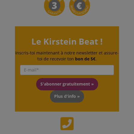
Le Kirstein Beat !
Politique de confidentialité de
sid_key
www.kirstein.fr
Inscris-toi maintenant à notre newsletter et assure-
Google
toi de recevoir ton
bon de 5€
.
CrossDomainCookieScriptConsent_389
.crossdomain.cookie-
script.com
FPGSID
Google
.kirstein.fr
S'abonner gratuitement »
Plus d'info »
Fournisseur /
Nom
Expiration
La description
Domaine
Fournisseur /
La