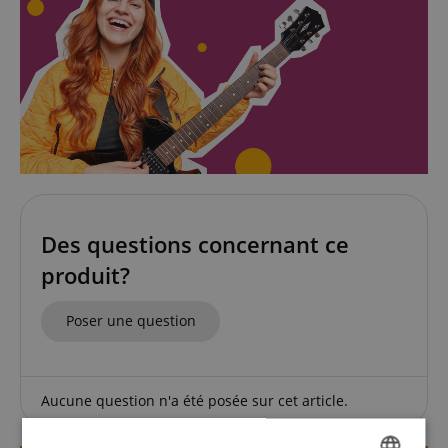
Des questions concernant ce
produit?
Poser une question
Aucune question n'a été posée sur cet article.