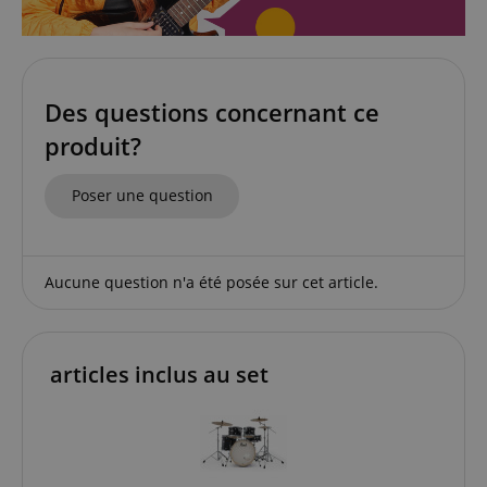
comptes. Le site Web ne peut pas être utilisé
correctement sans les cookies strictement
nécessaires.
Fournisseur /
Nom
E
Domaine
Des questions concernant ce
CookieScriptConsent
CookieScript
produit?
.kirstein.fr
Poser une question
Aucune question n'a été posée sur cet article.
articles inclus au set
Politique de confidentialité de
sid_key
www.kirstein.fr
Google
CrossDomainCookieScriptConsent_389
.crossdomain.cookie-
script.com