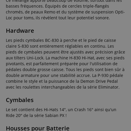
Ce mélange apporte beaucoup de volume, surtout dans les
basses fréquences. Équipés de cercles triple-flangés
chromés, de peaux Remo et du système de suspension Opti-
Loc pour toms, ils révèlent tout leur potentiel sonore.
Hardware
Les pieds cymbales BC-830 à perche et le pied de caisse
claire S-830 sont entièrement réglables en continu. Les
pieds de cymbales peuvent être ajustés avec précision grâce
aux tilters Uni-Lock. La machine H-830 Hi-Hat, avec ses pieds
pivotants, est parfaitement préparée pour l'utilisation de
pédales double grosse caisse. Tous les pieds sont bien sûr à
double armature pour une stabilité accrue. La P-930 pédale
combine le style et la puissance de la Demon Drive Pedal
avec les roulettes interchangeables de la série Eliminator.
Cymbales
Le set contient des Hi-Hats 14", un Crash 16" ainsi qu'un
Ride 20" de la série Sabian PX !
Housses pour Batterie