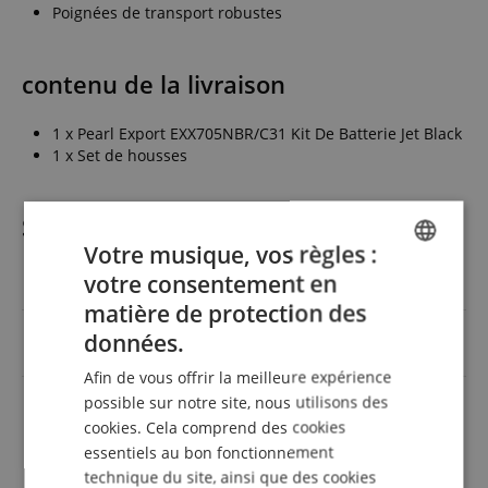
Poignées de transport robustes
contenu de la livraison
1 x Pearl Export EXX705NBR/C31 Kit De Batterie Jet Black
1 x Set de housses
Spécifications
Votre musique, vos règles :
votre consentement en
Réf produit
00044508
ENGLISH
matière de protection des
GERMAN
Becken, Hardwaresatz,
données.
Set dépargne avec
Taschen
DUTCH
Afin de vous offrir la meilleure expérience
Couleur
Noir
FRENCH
possible sur notre site, nous utilisons des
cookies. Cela comprend des cookies
ITALIAN
essentiels au bon fonctionnement
SPANISH
technique du site, ainsi que des cookies