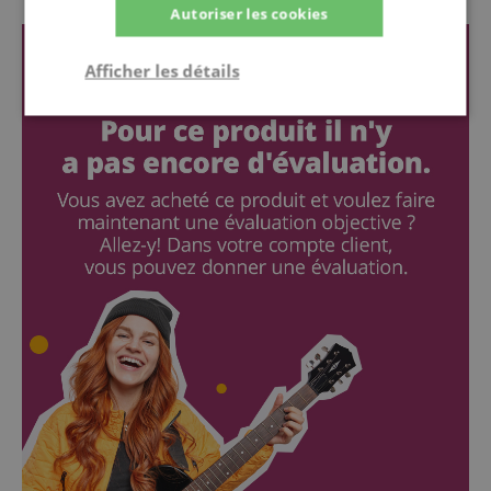
Autoriser les cookies
Afficher les détails
Strictement
Performance
Ciblage
nécessaire
Fonctionnalité
Strictement nécessaire
Performance
Ciblage
Fonctionnalité
Les cookies strictement nécessaires permettent des
fonctionnalités de base du site Web telles que la
connexion des utilisateurs et la gestion des