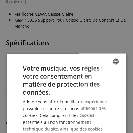
livraison.)
Mailloche GEWA Caisse Claire
K&M 13335 Support Pour Caisse Claire De Concert Et De
Marche
Spécifications
Réf produit
00113382
Votre musique, vos règles :
Diamètre
26 Zoll
votre consentement en
ENGLISH
matière de protection des
Couleur
Noir
GERMAN
données.
Profondeur de lenveloppe
12 Zoll
DUTCH
Afin de vous offrir la meilleure expérience
FRENCH
possible sur notre site, nous utilisons des
cookies. Cela comprend des cookies
ITALIAN
Accessoires
essentiels au bon fonctionnement
SPANISH
technique du site, ainsi que des cookies