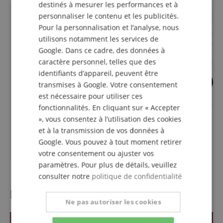
destinés à mesurer les performances et à
personnaliser le contenu et les publicités.
s'adapte parfaitement
s'adapte parfai
Pour la personnalisation et l’analyse, nous
utilisons notamment les services de
Google. Dans ce cadre, des données à
caractère personnel, telles que des
identifiants d’appareil, peuvent être
1
transmises à Google. Votre consentement
Mailloche GEWA Caisse Claire
K&M 13335 Suppor
est nécessaire pour utiliser ces
Caisse Claire De C
fonctionnalités. En cliquant sur « Accepter
Marche
», vous consentez à l’utilisation des cookies
et à la transmission de vos données à
**PPC
32,30
€
**PPC
121,90
€
Google. Vous pouvez à tout moment retirer
29,00
€
votre consentement ou ajuster vos
paramètres. Pour plus de détails, veuillez
consulter notre
politique de confidentialité
l'évaluation des clients
Ne pas autoriser les cookies