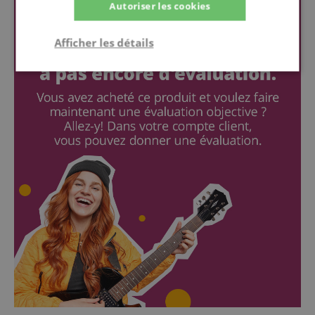
Autoriser les cookies
Afficher les détails
Strictement
Performance
Ciblage
nécessaire
Fonctionnalité
Strictement nécessaire
Performance
Ciblage
Fonctionnalité
Les cookies strictement nécessaires permettent des
fonctionnalités de base du site Web telles que la
connexion des utilisateurs et la gestion des