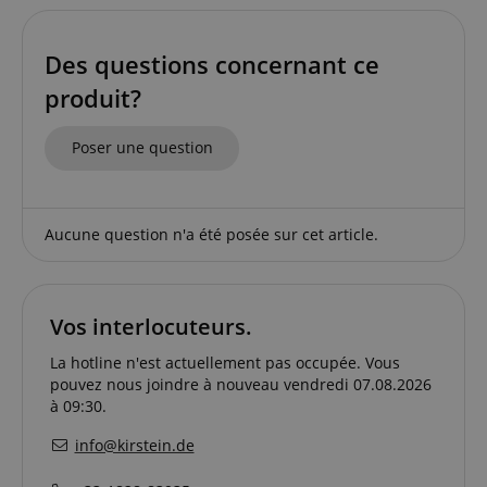
comptes. Le site Web ne peut pas être utilisé
correctement sans les cookies strictement
nécessaires.
Des questions concernant ce
Fournisseur /
Nom
E
Domaine
produit?
CookieScriptConsent
CookieScript
.kirstein.fr
Poser une question
Aucune question n'a été posée sur cet article.
Vos interlocuteurs.
La hotline n'est actuellement pas occupée. Vous
pouvez nous joindre à nouveau vendredi 07.08.2026
à 09:30.
Politique de confidentialité de
sid_key
www.kirstein.fr
Google
CrossDomainCookieScriptConsent_389
.crossdomain.cookie-
info@kirstein.de
script.com