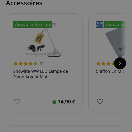
Accessoires
s'adapte parfaitement
s'adapte parfai
82
4
Showlite WW LED Lampe de
Chiffon En Microfi
Piano Argent Mat
74,90
€