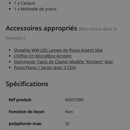
site Web et
1 x Casque
sur toute
1 x Méthode de piano
publicité que
l'utilisateur
final a pu
voir avant de
visiter ledit
Accessoires appropriés
(Non inclus dans la
site Web.
livraison.)
SM
.c.clarity.ms
Session
This is a
Microsoft
MSN 1st
party cookie
Showlite WW LED Lampe de Piano Argent Mat
which we use
Chiffon En Microfibre Kirstein
to measure
Steinmayer Tapis de Clavier Modèle "Kirstein" Noir
the use of
the website
Piano Piano 1 facile (avec 3 CDs)
for internal
analytics.
Spécifications
IDE
1 an 1
Ce cookie est
Google LLC
mois
défini par
.doubleclick.net
Doubleclick
et fournit des
informations
Réf produit
00037385
sur la
manière dont
l'utilisateur
Fonction de leçon
Non
final utilise le
site Web et
sur toute
polyphonie max.
32
publicité que