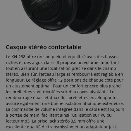
Fonctionnalité
Casque stéréo confortable
Le KH-238 offre un son plein et équilibré avec des basses
Strictement nécessaire
Performance
riches et des aigus clairs. Il propose un volume important
Ciblage
Fonctionnalité
tout en assurant une localisation précise dans le champ
stéréo. Bien sûr, l’arceau large et rembourré est réglable en
Les cookies strictement nécessaires permettent des
longueur. Le réglage offre 12 positions de chaque côté pour
fonctionnalités de base du site Web telles que la
un ajustement optimal. Pour un confort encore plus grand,
connexion des utilisateurs et la gestion des
comptes. Le site Web ne peut pas être utilisé
les oreillettes sont montées sur deux axes pivotants. Le
correctement sans les cookies strictement
rembourrage épais et doux des oreillettes enveloppantes
nécessaires.
assure également une bonne isolation phonique extérieure.
La commande de volume intégrée dans le câble est toujours
Fournisseur /
Nom
E
Domaine
à portée de main, facilitant ainsi l’utilisation sur PC ou
lecteur mp3. La prise jack stéréo 3,5 mm offre une
CookieScriptConsent
CookieScript
excellente qualité de transmission et un adaptateur jack
.kirstein.fr