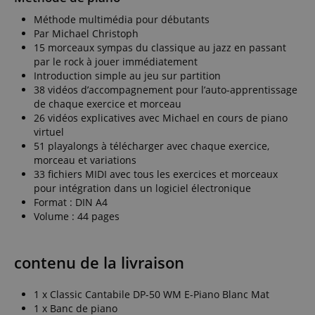
performance
which we use
and
Méthode multimédia pour débutants
to measure
functionality
the use of
Par Michael Christoph
preferences of
the website
the website
15 morceaux sympas du classique au jazz en passant
for internal
users to
analytics.
par le rock à jouer immédiatement
enhance their
Introduction simple au jeu sur partition
browsing
_uetvid
1 an
This is a
Microsoft
experience. It
38 vidéos d’accompagnement pour l’auto-apprentissage
cookie
Corporation
may also be
utilised by
.kirstein.fr
de chaque exercice et morceau
involved in
Microsoft
collecting
26 vidéos explicatives avec Michael en cours de piano
Bing Ads and
analytics data
is a tracking
virtuel
to measure
cookie. It
how users
51 playalongs à télécharger avec chaque exercice,
allows us to
interact with
engage with
morceau et variations
the site's
a user that
33 fichiers MIDI avec tous les exercices et morceaux
features.
has
pour intégration dans un logiciel électronique
previously
aHistoryArticles
www.kirstein.fr
Session
This cookie is
visited our
Format : DIN A4
used to record
website.
the articles
Volume : 44 pages
visited by the
_gcl_au
2 mois 4
Ce cookie est
Google LLC
user on the
semaines
défini par
.kirstein.fr
website, to
Doubleclick
recommend
et fournit des
contenu de la livraison
related articles
informations
or content
sur la
based on the
manière dont
user's reading
1 x Classic Cantabile DP-50 WM E-Piano Blanc Mat
l'utilisateur
history.
final utilise le
1 x Banc de piano