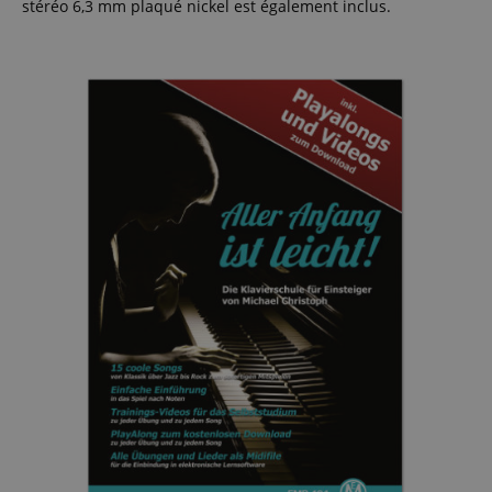
stéréo 6,3 mm plaqué nickel est également inclus.
Politique de confidentialité de
sid_key
www.kirstein.fr
Google
CrossDomainCookieScriptConsent_389
.crossdomain.cookie-
script.com
FPGSID
Google
.kirstein.fr