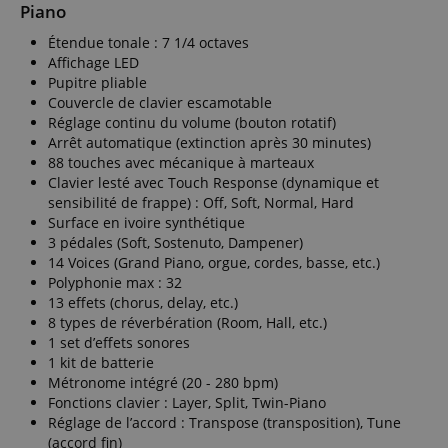
session-token
1 an
plus
Amazon
MUID
1 an 3
This cookie is
Piano
Microsoft
couramment
.amazon.com
semaines
widely used
Corporation
utilisé de
my Microsoft
.bing.com
Étendue tonale : 7 1/4 octaves
Google. Ce
language
www.kirstein.fr
Session
Il existe de
as a unique
cookie est
nombreux
Affichage LED
user
utilisé pour
types de
identifier. It
Pupitre pliable
distinguer les
cookies
can be set by
utilisateurs
Couvercle de clavier escamotable
associés à ce
embedded
uniques en
nom, et un
microsoft
Réglage continu du volume (bouton rotatif)
attribuant un
examen plus
scripts.
Arrêt automatique (extinction après 30 minutes)
numéro
détaillé de la
Widely
généré
façon dont il
88 touches avec mécanique à marteaux
believed to
aléatoirement
est utilisé sur
sync across
Clavier lesté avec Touch Response (dynamique et
comme
un site Web
many
identifiant
particulier est
sensibilité de frappe) : Off, Soft, Normal, Hard
different
client. Il est
généralement
Microsoft
Surface en ivoire synthétique
inclus dans
recommandé.
domains,
chaque
3 pédales (Soft, Sostenuto, Dampener)
Cependant,
allowing user
demande de
dans la plupart
tracking.
14 Voices (Grand Piano, orgue, cordes, basse, etc.)
page d'un site
des cas, il sera
Polyphonie max : 32
et utilisé pour
probablement
MUID
1 an
This cookie is
Microsoft
calculer les
utilisé pour
13 effets (chorus, delay, etc.)
widely used
Corporation
données de
stocker les
my Microsoft
.clarity.ms
8 types de réverbération (Room, Hall, etc.)
visiteur, de
préférences de
as a unique
session et de
langue,
1 set d’effets sonores
user
campagne
éventuellement
identifier. It
1 kit de batterie
pour les
pour diffuser
can be set by
rapports
Métronome intégré (20 - 280 bpm)
du contenu
embedded
d'analyse du
dans la langue
microsoft
Fonctions clavier : Layer, Split, Twin-Piano
site.
stockée. La
scripts.
Réglage de l’accord : Transpose (transposition), Tune
catégorie ICC
Widely
_clck
.kirstein.fr
1 an
This cookie is
donnée ici est
(accord fin)
believed to