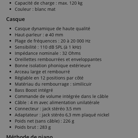
_ga_K0CLWYC8J6
.kirstein.fr
1 an 1
This cookie is
facilement
Capacité de charge : max. 120 kg
visitor's
mois
used by
reprendre là où
browser
Couleur : blanc mat
Google
ils se sont
supports
Analytics to
arrêtés sur les
cookies.
Casque
persist
pages du
session state.
serveur.
_uetsid
1 jour
This cookie is
Microsoft
Casque dynamique de haute qualité
used by Bing
Corporation
session-id-time
1 an
Ce cookie est
Amazon.com
to determine
Haut-parleur : ø 40 mm
.kirstein.fr
défini par
Inc.
what ads
Plage de fréquences : 20 à 20 000 Hz
Amazon Pay.
.amazon.com
should be
Les cookies de
Sensibilité : 110 dB SPL (à 1 kHz)
shown that
session sont
may be
Impédance nominale : 32 Ohms
utilisés par le
relevant to
serveur pour
Oreillettes rembourrées et enveloppantes
the end user
stocker des
perusing the
Bonne isolation phonique extérieure
informations
site.
Arceau large et rembourré
sur les activités
des pages
MR
1 semaine
This is a
Réglable en 12 positions par côté
Microsoft
utilisateur afin
Microsoft
Corporation
Matériau du rembourrage : similicuir
que les
MSN 1st
.c.bing.com
utilisateurs
Bass Boost intégré
party cookie
puissent
which we use
Commande de volume intégrée dans le câble
facilement
to measure
reprendre là où
Câble : 4 m avec alimentation unilatérale
the use of
ils se sont
the website
Connecteur : jack stéréo 3,5 mm
arrêtés sur les
for internal
Adaptateur : jack stéréo 6,3 mm plaqué nickel
pages du
analytics.
serveur.
Poids net (sans câble) : 226 g
MR
1 semaine
This is a
Microsoft
Poids brut : 283 g
FPLC
.kirstein.fr
20 heures
This cookie is
Microsoft
Corporation
used to store
MSN 1st
.c.clarity.ms
Méthode de piano
and track the
party cookie