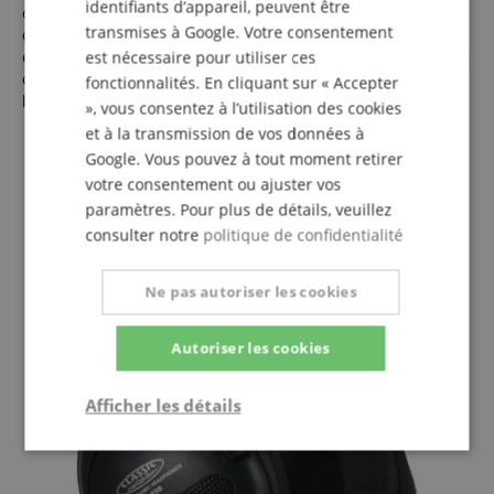
identifiants d’appareil, peuvent être
ciseaux garantit un réglage fluide et extrêmement durable
transmises à Google. Votre consentement
de la hauteur d’assise. De petits détails comme les butées
en caoutchouc entre le cadre de base et le cadre de support
est nécessaire pour utiliser ces
distinguent nettement ce beau banc de piano des autres
fonctionnalités. En cliquant sur « Accepter
bancs de cette gamme de prix.
», vous consentez à l’utilisation des cookies
et à la transmission de vos données à
Google. Vous pouvez à tout moment retirer
votre consentement ou ajuster vos
paramètres. Pour plus de détails, veuillez
consulter notre
politique de confidentialité
Ne pas autoriser les cookies
Autoriser les cookies
Afficher les détails
Strictement
Performance
Ciblage
nécessaire