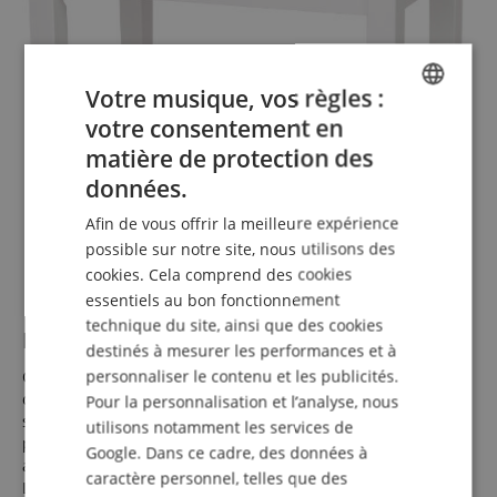
Votre musique, vos règles :
votre consentement en
ENGLISH
matière de protection des
GERMAN
données.
DUTCH
Afin de vous offrir la meilleure expérience
FRENCH
possible sur notre site, nous utilisons des
cookies. Cela comprend des cookies
ITALIAN
essentiels au bon fonctionnement
SPANISH
technique du site, ainsi que des cookies
Banc de piano confortable et stable
destinés à mesurer les performances et à
personnaliser le contenu et les publicités.
Ce banc de piano offre, en plus de son aspect élégant, des
caractéristiques de haute qualité telles que des pieds
Pour la personnalisation et l’analyse, nous
stables avec caoutchouc antidérapant, un mécanisme à vis
utilisons notamment les services de
précis et fluide pour le réglage en hauteur, ainsi qu’une
Google. Dans ce cadre, des données à
assise résistante et confortable avec revêtement en velours.
caractère personnel, telles que des
Le mécanisme à vis sophistiqué avec système à double