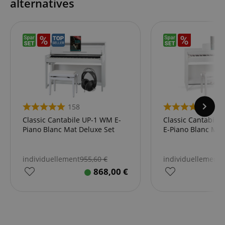
alternatives
158
12
Classic Cantabile UP-1 WM E-
Classic Cantabile
Piano Blanc Mat Deluxe Set
E-Piano Blanc Mat
individuellement
955,60
€
individuellement
6
868,00
€