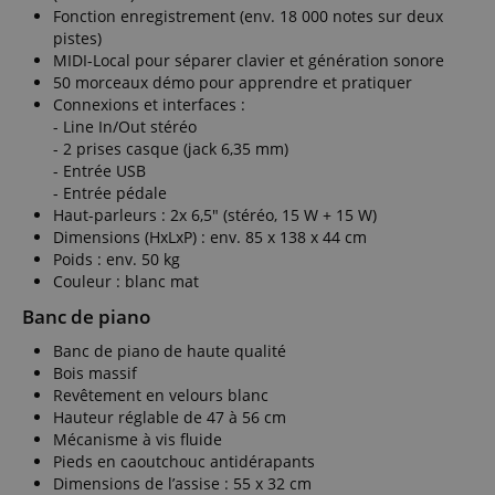
used to track
basée sur cette
sync across
Fonction enregistrement (env. 18 000 notes sur deux
user
utilisation.
many
interactions
pistes)
different
and
ledgerCurrency
www.kirstein.fr
1 jour
This cookie is
Microsoft
MIDI-Local pour séparer clavier et génération sonore
engagement
used to
domains,
50 morceaux démo pour apprendre et pratiquer
on the
remember the
allowing user
website to
user's currency
tracking.
Connexions et interfaces :
improve user
preferences
- Line In/Out stéréo
experience
across website
ANONCHK
9 minutes
This cookie
Microsoft
and website
sessions,
- 2 prises casque (jack 6,35 mm)
59
carries out
Corporation
functionality.
ensuring a
secondes
information
.c.clarity.ms
- Entrée USB
consistent and
about how
_clsk
1 jour
This cookie is
- Entrée pédale
Microsoft
personalized
the end user
associated
.kirstein.fr
shopping
uses the
Haut-parleurs : 2x 6,5" (stéréo, 15 W + 15 W)
with
experience by
website and
Dimensions (HxLxP) : env. 85 x 138 x 44 cm
Microsoft
displaying
any
Clarity
prices in the
Poids : env. 50 kg
advertising
analytics
selected
that the end
Couleur : blanc mat
software. It is
currency.
user may
used to store
have seen
Banc de piano
information
session-id
.amazon.com
1 an
Les cookies de
before
about the
session sont
visiting the
user's session
utilisés par le
Banc de piano de haute qualité
said website.
and to
serveur pour
Bois massif
combine
stocker des
test_cookie
15
This cookie is
Google LLC
multiple page
Revêtement en velours blanc
informations
minutes
set by
.doubleclick.net
views into a
sur les activités
DoubleClick
Hauteur réglable de 47 à 56 cm
single user
des pages
(which is
Mécanisme à vis fluide
session for
utilisateur afin
owned by
analytics
que les
Pieds en caoutchouc antidérapants
Google) to
purposes.
utilisateurs
determine if
Dimensions de l’assise : 55 x 32 cm
puissent
the website