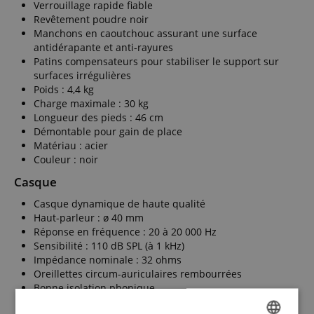
Verrouillage rapide fiable
Revêtement poudre noir
Manchons en caoutchouc assurant une surface
antidérapante et anti-rayures
Patins compensateurs pour stabiliser le support sur
surfaces irrégulières
Poids : 4,4 kg
Charge maximale : 30 kg
Longueur des pieds : 46 cm
Démontable pour gain de place
Matériau : acier
Couleur : noir
Casque
Casque dynamique de haute qualité
Haut-parleur : ø 40 mm
Réponse en fréquence : 20 à 20 000 Hz
Sensibilité : 110 dB SPL (à 1 kHz)
Impédance nominale : 32 ohms
Oreillettes circum-auriculaires rembourrées
Bonne isolation phonique
Bandeau large et doux rembourré