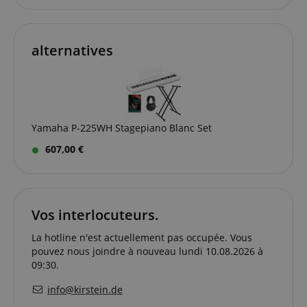
sid
www.kirstein.fr
Session
Il s'agit d'un
nom de
cookie très
courant, mais
alternatives
lorsqu'il se
trouve en
tant que
cookie de
session, il est
susceptible
d'être utilisé
comme pour
la gestion de
Yamaha P-225WH Stagepiano Blanc Set
l'état de
session.
607,00 €
SRM_B
1 an 3
This is a
Microsoft
semaines
Microsoft
Corporation
MSN 1st
.c.bing.com
party cookie
that ensures
the proper
Vos interlocuteurs.
functioning
of this
La hotline n'est actuellement pas occupée. Vous
website.
pouvez nous joindre à nouveau lundi 10.08.2026 à
09:30.
info@kirstein.de