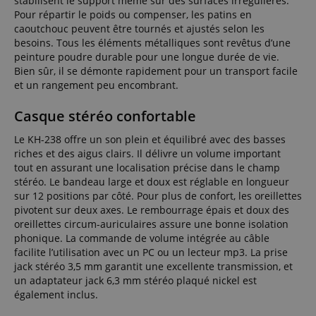
stabilisent le support même sur des surfaces irrégulières.
Pour répartir le poids ou compenser, les patins en
caoutchouc peuvent être tournés et ajustés selon les
besoins. Tous les éléments métalliques sont revêtus d’une
peinture poudre durable pour une longue durée de vie.
Bien sûr, il se démonte rapidement pour un transport facile
et un rangement peu encombrant.
Casque stéréo confortable
Le KH-238 offre un son plein et équilibré avec des basses
riches et des aigus clairs. Il délivre un volume important
tout en assurant une localisation précise dans le champ
stéréo. Le bandeau large et doux est réglable en longueur
sur 12 positions par côté. Pour plus de confort, les oreillettes
pivotent sur deux axes. Le rembourrage épais et doux des
oreillettes circum-auriculaires assure une bonne isolation
phonique. La commande de volume intégrée au câble
facilite l’utilisation avec un PC ou un lecteur mp3. La prise
jack stéréo 3,5 mm garantit une excellente transmission, et
un adaptateur jack 6,3 mm stéréo plaqué nickel est
également inclus.