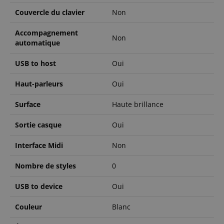
Couvercle du clavier
Non
Accompagnement
Non
automatique
Strictement nécessaire
Performance
USB to host
Oui
Ciblage
Fonctionnalité
Haut-parleurs
Oui
Les cookies strictement nécessaires permettent des
fonctionnalités de base du site Web telles que la
Surface
Haute brillance
connexion des utilisateurs et la gestion des
comptes. Le site Web ne peut pas être utilisé
Sortie casque
Oui
correctement sans les cookies strictement
nécessaires.
Interface Midi
Non
Fournisseur /
Nom
E
Domaine
Nombre de styles
0
CookieScriptConsent
CookieScript
.kirstein.fr
USB to device
Oui
Couleur
Blanc