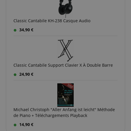
visiter ledit
site Web.
SM
.c.clarity.ms
Session
This is a
Microsoft
Classic Cantabile KH-238 Casque Audio
MSN 1st
party cookie
34,90 €
which we use
to measure
the use of
the website
for internal
analytics.
IDE
1 an 1
Ce cookie est
Google LLC
Classic Cantabile Support Clavier X À Double Barre
mois
défini par
.doubleclick.net
Doubleclick
et fournit des
24,90 €
informations
sur la
manière dont
l'utilisateur
final utilise le
site Web et
sur toute
publicité que
Michael Christoph "Aller Anfang ist leicht" Méthode
l'utilisateur
final a pu
de Piano + Téléchargements Playback
voir avant de
visiter ledit
14,90 €
site Web.