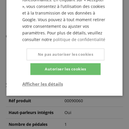
pour intégration dans un logiciel électronique
», vous consentez à l’utilisation des cookies
Format : DIN A4
et à la transmission de vos données à
Volume : 44 pages
Google. Vous pouvez à tout moment retirer
votre consentement ou ajuster vos
paramètres. Pour plus de détails, veuillez
contenu de la livraison
consulter notre
politique de confidentialité
1 x Casio PX-S1100 WE Privia Piano Numérique Blanc
1 x Support clavier
Ne pas autoriser les cookies
1 x Casque
1 x Méthode de piano
Autoriser les cookies
Spécifications
Afficher les détails
Strictement
Performance
Ciblage
Réf produit
00090060
nécessaire
Haut-parleurs intégrés
Oui
Fonctionnalité
Nombre de pédales
1