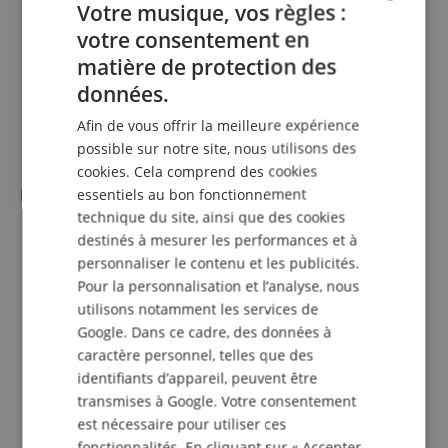
Réglable en 12 positions par côté
Votre musique, vos règles :
Matériau du rembourrage : similicuir
votre consentement en
Bass actif intégré
ENGLISH
matière de protection des
Contrôle de volume intégré au câble
GERMAN
Câble : 4 m avec alimentation unilatérale
données.
Connecteur : jack stéréo 3,5 mm
DUTCH
Adaptateur : jack stéréo 6,3 mm nickelé
Afin de vous offrir la meilleure expérience
Poids net (sans câble) : 226 g
FRENCH
possible sur notre site, nous utilisons des
Poids brut : 283 g
cookies. Cela comprend des cookies
ITALIAN
Méthode de piano
essentiels au bon fonctionnement
SPANISH
technique du site, ainsi que des cookies
Méthode multimédia pour débutants
destinés à mesurer les performances et à
Par Michael Christoph
personnaliser le contenu et les publicités.
15 morceaux sympas du classique au jazz en passant
par le rock pour jouer immédiatement
Pour la personnalisation et l’analyse, nous
Introduction simple au jeu en lecture de notes
utilisons notamment les services de
38 vidéos d’accompagnement pour l’auto-apprentissage
Google. Dans ce cadre, des données à
de chaque exercice et morceau
caractère personnel, telles que des
26 vidéos explicatives avec Michael en cours de piano
identifiants d’appareil, peuvent être
virtuel
transmises à Google. Votre consentement
51 playalongs à télécharger avec chaque exercice,
est nécessaire pour utiliser ces
morceau et variations
33 fichiers MIDI avec tous les exercices et morceaux
fonctionnalités. En cliquant sur « Accepter