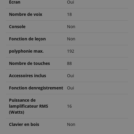
Écran
Oui
Nombre de voix
18
Console
Non
Fonction de leçon
Non
Politique de confidentialité de
sid_key
www.kirstein.fr
polyphonie max.
192
Google
CrossDomainCookieScriptConsent_389
.crossdomain.cookie-
script.com
Nombre de touches
88
FPGSID
Google
.kirstein.fr
Accessoires inclus
Oui
Fonction denregistrement
Oui
Puissance de
lamplificateur RMS
16
(Watts)
Clavier en bois
Non
Fournisseur /
Nom
Expiration
La description
Domaine
Fournisseur /
La