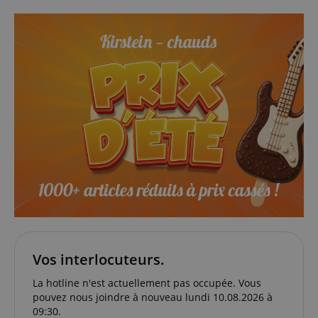
Fonctionnalité
Strictement nécessaire
Performance
Ciblage
Fonctionnalité
Les cookies strictement nécessaires permettent des
fonctionnalités de base du site Web telles que la
connexion des utilisateurs et la gestion des
comptes. Le site Web ne peut pas être utilisé
correctement sans les cookies strictement
nécessaires.
Vos interlocuteurs.
Fournisseur /
Nom
E
La hotline n'est actuellement pas occupée. Vous
Domaine
pouvez nous joindre à nouveau lundi 10.08.2026 à
CookieScriptConsent
CookieScript
09:30.
.kirstein.fr