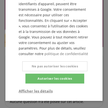
identifiants d’appareil, peuvent être
transmises à Google. Votre consentement
est nécessaire pour utiliser ces
fonctionnalités. En cliquant sur « Accepter
», vous consentez à l’utilisation des cookies
et à la transmission de vos données à
Google. Vous pouvez à tout moment retirer
votre consentement ou ajuster vos
paramètres. Pour plus de détails, veuillez
consulter notre
politique de confidentialité
Des questions concernant ce
Ne pas autoriser les cookies
produit?
Autoriser les cookies
Poser une question
Afficher les détails
Strictement
Performance
Ciblage
Aucune question n'a été posée sur cet article.
nécessaire