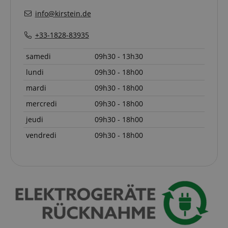
info@kirstein.de
+33-1828-83935
samedi
09h30 - 13h30
lundi
09h30 - 18h00
mardi
09h30 - 18h00
mercredi
09h30 - 18h00
jeudi
09h30 - 18h00
Politique de confidentialité de
sid_key
www.kirstein.fr
Google
vendredi
09h30 - 18h00
CrossDomainCookieScriptConsent_389
.crossdomain.cookie-
script.com
FPGSID
Google
.kirstein.fr