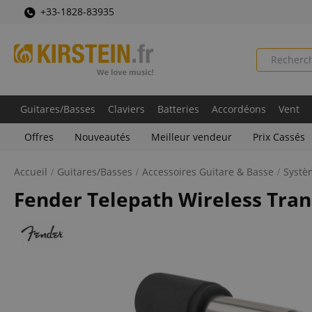
+33-1828-83935
Guitares/Basses
Claviers
Batteries
Accordéons
Vent
Offres
Nouveautés
Meilleur vendeur
Prix Cassés
Accueil
Guitares/Basses
Accessoires Guitare & Basse
Systè
Fender Telepath Wireless Tra