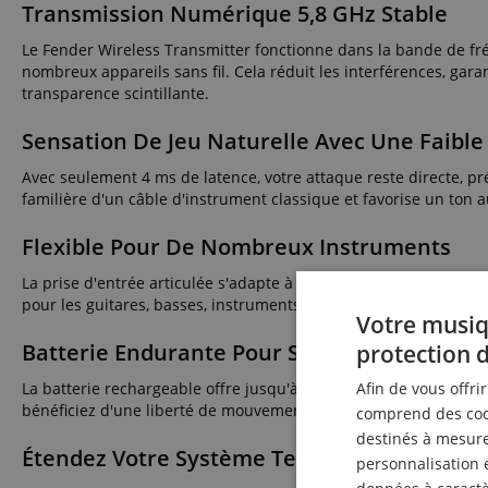
Transmission Numérique 5,8 GHz Stable
Le Fender Wireless Transmitter fonctionne dans la bande de fr
nombreux appareils sans fil. Cela réduit les interférences, garan
transparence scintillante.
Sensation De Jeu Naturelle Avec Une Faible
Avec seulement 4 ms de latence, votre attaque reste directe, pr
familière d'un câble d'instrument classique et favorise un ton 
Flexible Pour De Nombreux Instruments
La prise d'entrée articulée s'adapte à de nombreuses prises d'i
pour les guitares, basses, instruments acoustic-electric, instrum
Votre musiq
Batterie Endurante Pour Scène Et Répétitio
protection 
La batterie rechargeable offre jusqu'à 8 heures d'autonomie ap
Afin de vous offri
bénéficiez d'une liberté de mouvement sans fil sans compromettre
comprend des cook
destinés à mesurer
Étendez Votre Système Telepath Maintenant,
personnalisation 