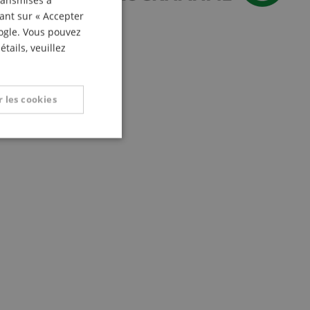
transmises à
ITALIAN
uant sur « Accepter
oogle. Vous pouvez
SPANISH
tails, veuillez
 les cookies
nctionnalité
on des utilisateurs et
aires.