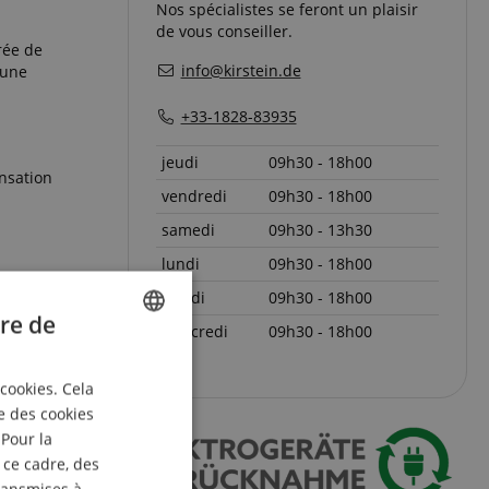
Nos spécialistes se feront un plaisir
de vous conseiller.
rée de
info@kirstein.de
 une
+33-1828-83935
jeudi
09h30 - 18h00
ensation
vendredi
09h30 - 18h00
samedi
09h30 - 13h30
lundi
09h30 - 18h00
être optimisé
mardi
09h30 - 18h00
re de
mercredi
09h30 - 18h00
ENGLISH
re 70 ft, vous
 cookies. Cela
GERMAN
e des cookies
DUTCH
 Pour la
 ce cadre, des
FRENCH