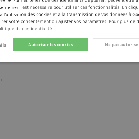
e personnel, telles que des identifiants d’appareil, peuvent être 
entement est nécessaire pour utiliser ces fonctionnalités. En cliq
à l’utilisation des cookies et à la transmission de vos données à G
irer votre consentement ou ajuster vos paramètres. Pour plus de dé
litique de confidentialité
ils
Autoriser les cookies
Ne pas autoriser
t
Performance
Ciblage
Fo
e
ic
Strictement nécessaire
Performance
Ciblage
Fonctionnalité
nt nécessaires permettent des fonctionnalités de base du site Web telles que la connexi
s. Le site Web ne peut pas être utilisé correctement sans les cookies strictement nécess
Fournisseur /