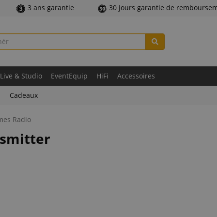
3 ans garantie
30 jours garantie de rembourse
Live & Studio
EventEquip
HiFi
Accessoires
Cadeaux
mes Radio
nsmitter