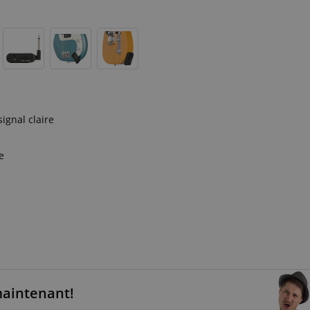
ignal claire
e
maintenant!