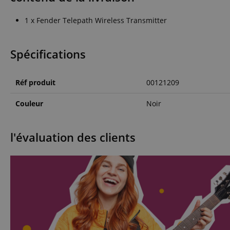
Nom
1 x Fender Telepath Wireless Transmitter
CookieScriptConse
Spécifications
sid_key
CrossDomainCookie
Réf produit
00121209
FPGSID
Couleur
Noir
l'évaluation des clients
Nom
Nom
Fourn
Nom
Doma
sib_cuid
apay-session-
set
FPID
Goog
.kirst
_ga
_fbp
Meta
session-id-apay
Inc.
.kirst
session-token
MUID
Micr