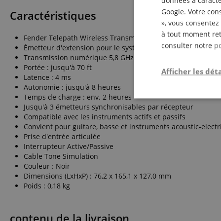
données à caractèr
Google. Votre cons
Caractéristiques
», vous consentez 
à tout moment ret
Fender Telepath Wireless Transmitter
consulter notre
po
Émetteur d'extension pour le système Telepath Wireless
Transmission numérique 5,8 GHz
Portée : jusqu'à 70 ft
Afficher les déta
Latence : 4 ms
Autonomie : jusqu'à 8 heures
Temps de charge : env. 2 heures
Strictemen
Jusqu'à 3 émetteurs synchronisables par récepteur
nécessair
Compatible avec les instruments actifs et passifs
Convient pour guitare, basse et instruments acoustic-electr
Prise d'entrée articulée
Interrupteur Active/Passive
Cable Tone Simulation
Couleur : Noir
Dimensions (LxHxP) : 76,2 x 165,1 x 127,0 mm
Poids : 0,18 kg
Les cookies stricteme
la gestion des compte
contenu de la livraison