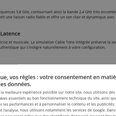
équences 5,8 GHz, contournant ainsi la bande 2,4 GHz très encomb
tit une liaison radio fiable et offre un son clair et dynamique avec
 Latence
écise et musicale. La simulation Cable Tone intégrée préserve la s
authentique qui s'intègre naturellement à votre configuration.
nstruments. Grâce à l'interrupteur Active/Passive, l'émetteur peut 
ents actifs et autres sources de signal.
ue, vos règles : votre consentement en matiè
n
des données.
rès seulement 2 heures de charge. Avec une portée pouvant atteind
r la meilleure expérience possible sur notre site, nous utilisons des
 la qualité du signal ni la stabilité de la connexion.
ies essentiels au bon fonctionnement technique du site, ainsi qu
 les performances et à personnaliser le contenu et les publicités.
 En Toute Simplicité !
et l’analyse, nous utilisons notamment les services de Google. Dans