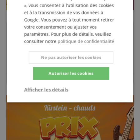
», vous consentez à l’utilisation des cookies
et à la transmission de vos données à
Google. Vous pouvez à tout moment retirer
votre consentement ou ajuster vos
Des questions concernant ce
paramètres. Pour plus de détails, veuillez
produit?
consulter notre
politique de confidentialité
Poser une question
Ne pas autoriser les cookies
Autoriser les cookies
Aucune question n'a été posée sur cet article.
Afficher les détails
Strictement
Performance
Ciblage
nécessaire
Fonctionnalité