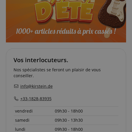
Strictement nécessaire
Performance
Ciblage
Fonctionnalité
Les cookies strictement nécessaires permettent des
fonctionnalités de base du site Web telles que la
Vos interlocuteurs.
connexion des utilisateurs et la gestion des
comptes. Le site Web ne peut pas être utilisé
Nos spécialistes se feront un plaisir de vous
correctement sans les cookies strictement
conseiller.
nécessaires.
info@kirstein.de
Fournisseur /
Nom
E
Domaine
+33-1828-83935
CookieScriptConsent
CookieScript
.kirstein.fr
vendredi
09h30 - 18h00
samedi
09h30 - 13h30
lundi
09h30 - 18h00