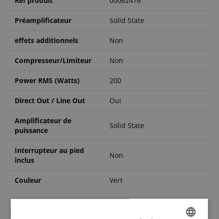
Réf produit
00062476
Préamplificateur
Solid State
effets additionnels
Non
Compresseur/Limiteur
Non
Power RMS (Watts)
200
Direct Out / Line Out
Oui
Amplificateur de
Solid State
puissance
Interrupteur au pied
Non
inclus
Couleur
Vert
l'évaluation des clients