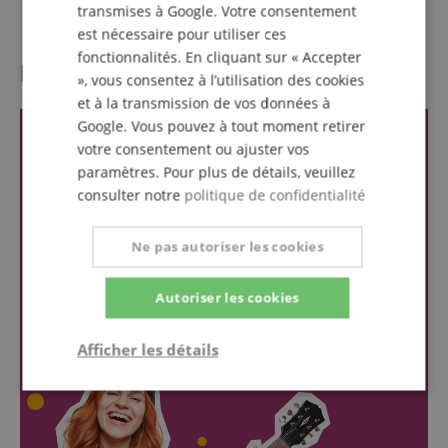
Roues incluses
Non
transmises à Google. Votre consentement
est nécessaire pour utiliser ces
fonctionnalités. En cliquant sur « Accepter
l'évaluation des clients
», vous consentez à l’utilisation des cookies
et à la transmission de vos données à
Google. Vous pouvez à tout moment retirer
votre consentement ou ajuster vos
paramètres. Pour plus de détails, veuillez
consulter notre
politique de confidentialité
Ne pas autoriser les cookies
Autoriser les cookies
Afficher les détails
Strictement
Performance
Ciblage
nécessaire