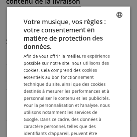
contenu de la livraison
1 x enceinte active Blackstar Artist FR Standard
Votre musique, vos règles :
1 x câble secteur
votre consentement en
ENGLISH
matière de protection des
Spécifications
GERMAN
données.
DUTCH
Afin de vous offrir la meilleure expérience
Réf produit
00118902
FRENCH
possible sur notre site, nous utilisons des
cookies. Cela comprend des cookies
Actif / Passif
Actif
ITALIAN
essentiels au bon fonctionnement
Impédance
-
SPANISH
technique du site, ainsi que des cookies
destinés à mesurer les performances et à
Puissance nominale
personnaliser le contenu et les publicités.
50
(Watts)
Pour la personnalisation et l’analyse, nous
utilisons notamment les services de
Couleur
Noir
Google. Dans ce cadre, des données à
caractère personnel, telles que des
Haut-parleurs
1x 12 Zoll
identifiants d’appareil, peuvent être