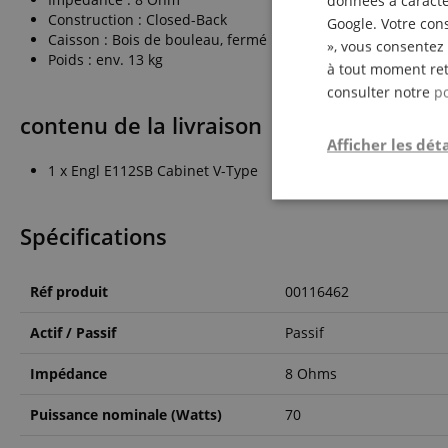
données à caractèr
Construction : Closed-Back
Google. Votre cons
Caisson : Bois de bouleau, fermé
», vous consentez 
Poids : env. 13 kg
à tout moment ret
consulter notre
po
contenu de la livraison
Afficher les déta
1 x Engl E112SB Cabinet V-Type
Strictemen
nécessair
Spécifications
Réf produit
00116462
Actif / Passif
Passif
Impédance
8 Ohms
Les cookies stricteme
Puissance nominale (Watts)
70
la gestion des compte