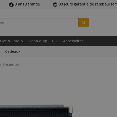
3 ans garantie
30 jours garantie de rembourse
Live & Studio
EventEquip
HiFi
Accessoires
Cadeaux
s Enceintes