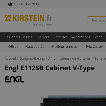
+33-1828-83935
Guitares/Basses
Claviers
Batteries
Accordéons
Vent
Offres
Nouveautés
Meilleur vendeur
Prix Cassés
Accueil
Guitares/Basses
Amplificateurs de Guitares
Guitare
Engl E112SB Cabinet V-Type