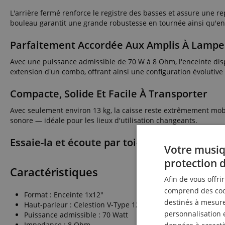
L'arrière fermé renforce le registre des basses et assure une re
bouleau garantit une grande robustesse en tournée ainsi qu'en s
Parfaitement Accordée Aux Amplis À Lampe
Avec une puissance admissible de 70 W à 8 Ohm, l'enceinte disp
extension d'un combo, offrant ainsi une configuration évolutive e
Compacte, Solide Et Facile À Transporter
Avec seulement environ 13 kg, la caisse reste extrêmement mobile
sonore — idéale pour les lieux d'utilisation changeants.
Essaie-la et écoute par toi-même !
Votre musiq
protection 
Caractéristiques
Afin de vous offri
comprend des cook
Format : Enceinte 1x12"
destinés à mesurer
Haut-parleur : Celestion V-Type 12"
personnalisation 
Puissance admissible : 70 Watt
Impedance : 8 Ohm