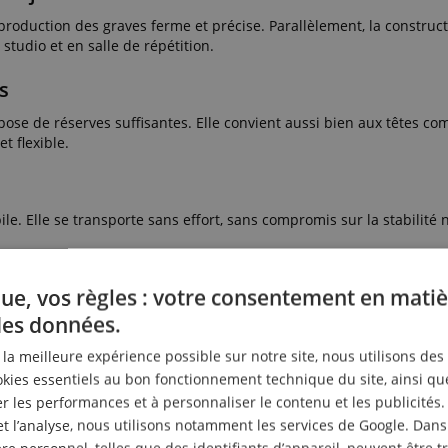
production des graves ferme et précise. Parallèlement, la construct
tudio et en salle de répétition.
s
ose de réserves suffisantes. Elle convient aussi bien aux têtes c
t flexible.
. Elle se transporte sans effort, sans compromis sur la stabilité n
ue, vos règles : votre consentement en matiè
des données.
r la meilleure expérience possible sur notre site, nous utilisons des
ies essentiels au bon fonctionnement technique du site, ainsi qu
 les performances et à personnaliser le contenu et les publicités.
et l’analyse, nous utilisons notamment les services de Google. Dans