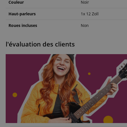
Nom
Couleur
Noir
CookieScriptConse
Haut-parleurs
1x 12 Zoll
Roues incluses
Non
sid_key
CrossDomainCookie
l'évaluation des clients
FPGSID
Nom
Nom
Fourn
Nom
Doma
sib_cuid
apay-session-
set
FPID
Goog
.kirst
_ga
_fbp
Meta
session-id-apay
Inc.
.kirst
session-token
MUID
Micr