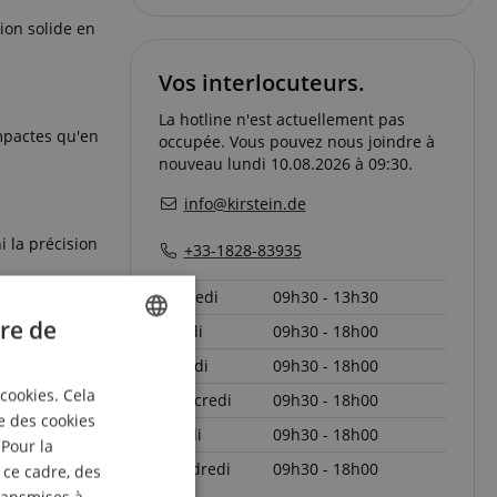
ion solide en
Vos interlocuteurs.
La hotline n'est actuellement pas
ompactes qu'en
occupée. Vous pouvez nous joindre à
nouveau lundi 10.08.2026 à 09:30.
info@kirstein.de
i la précision
+33-1828-83935
samedi
09h30 - 13h30
re de
lundi
09h30 - 18h00
ENGLISH
mardi
09h30 - 18h00
 cookies. Cela
mercredi
09h30 - 18h00
GERMAN
e des cookies
jeudi
09h30 - 18h00
DUTCH
 Pour la
vendredi
09h30 - 18h00
 ce cadre, des
FRENCH