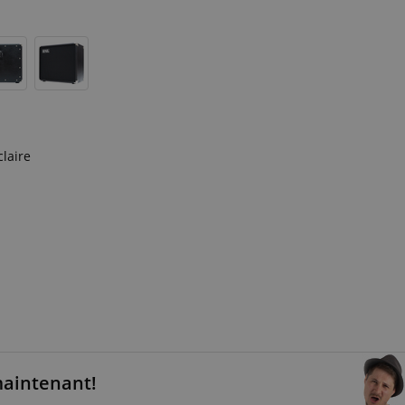
laire
maintenant!