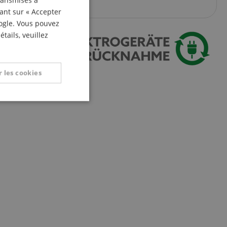
transmises à
ITALIAN
uant sur « Accepter
oogle. Vous pouvez
SPANISH
tails, veuillez
 les cookies
nctionnalité
on des utilisateurs et
aires.