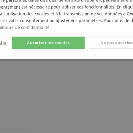
e personnel, telles que des identifiants d’appareil, peuvent être 
entement est nécessaire pour utiliser ces fonctionnalités. En cliq
à l’utilisation des cookies et à la transmission de vos données à G
irer votre consentement ou ajuster vos paramètres. Pour plus de dé
litique de confidentialité
ils
Autoriser les cookies
Ne pas autoriser
t
Performance
Ciblage
Fo
e
Strictement nécessaire
Performance
Ciblage
Fonctionnalité
nt nécessaires permettent des fonctionnalités de base du site Web telles que la connexi
s. Le site Web ne peut pas être utilisé correctement sans les cookies strictement nécess
Fournisseur /