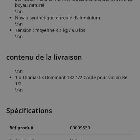
boyau naturel
\r\n
Noyau synthétique enroulé d'aluminium
\r\n
Tension : moyenne 4,1 kg / 9,0 lbs
\r\n
contenu de la livraison
\r\n
1 x Thomastik Dominant 132 1/2 Corde pour violon Ré
1/2
\r\n
Spécifications
Réf produit
00009839