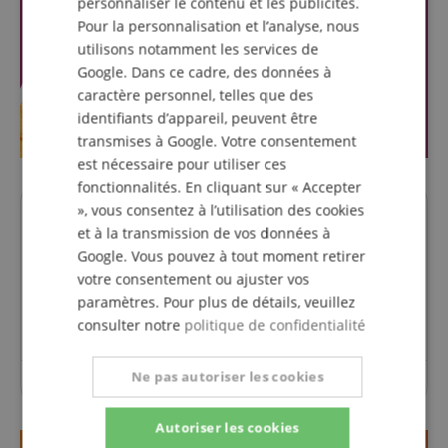
personnaliser le contenu et les publicités.
Pour la personnalisation et l’analyse, nous
utilisons notamment les services de
Google. Dans ce cadre, des données à
caractère personnel, telles que des
identifiants d’appareil, peuvent être
transmises à Google. Votre consentement
est nécessaire pour utiliser ces
fonctionnalités. En cliquant sur « Accepter
», vous consentez à l’utilisation des cookies
Des questions concernant ce
et à la transmission de vos données à
produit?
Google. Vous pouvez à tout moment retirer
votre consentement ou ajuster vos
paramètres. Pour plus de détails, veuillez
Poser une question
consulter notre
politique de confidentialité
Ne pas autoriser les cookies
Aucune question n'a été posée sur cet article.
Autoriser les cookies