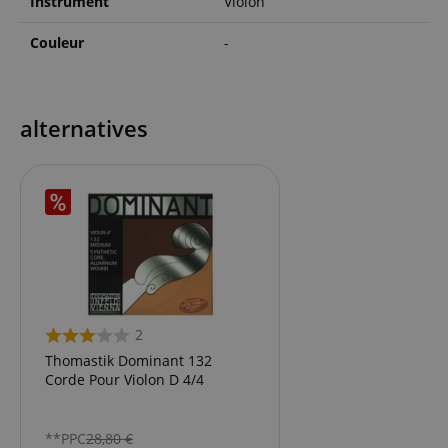
Instrument
Violon
Couleur
-
alternatives
2
Thomastik Dominant 132
Corde Pour Violon D 4/4
**PPC
28,80
€