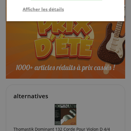
Afficher les détails
Strictement
Performance
Ciblage
nécessaire
Fonctionnalité
Strictement nécessaire
Performance
alternatives
Ciblage
Fonctionnalité
Les cookies strictement nécessaires permettent des
fonctionnalités de base du site Web telles que la
connexion des utilisateurs et la gestion des
comptes. Le site Web ne peut pas être utilisé
correctement sans les cookies strictement
Thomastik Dominant 132 Corde Pour Violon D 4/4