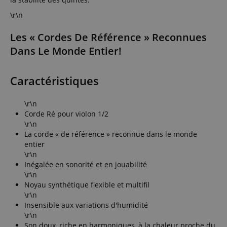
\r\n
Les « Cordes De Référence » Reconnues
Dans Le Monde Entier!
Caractéristiques
\r\n
Corde Ré pour violon 1/2
\r\n
La corde « de référence » reconnue dans le monde
entier
\r\n
Inégalée en sonorité et en jouabilité
\r\n
Noyau synthétique flexible et multifil
\r\n
Insensible aux variations d'humidité
\r\n
Son doux, riche en harmoniques, à la chaleur proche du