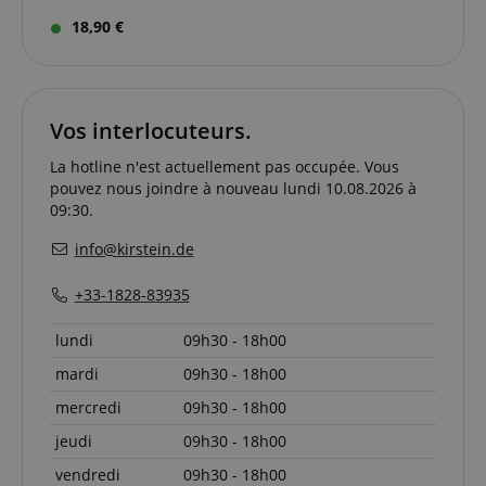
nécessaires.
18,90 €
Fournisseur /
Nom
E
Domaine
CookieScriptConsent
CookieScript
.kirstein.fr
Vos interlocuteurs.
La hotline n'est actuellement pas occupée. Vous
pouvez nous joindre à nouveau lundi 10.08.2026 à
09:30.
info@kirstein.de
+33-1828-83935
lundi
09h30 - 18h00
mardi
09h30 - 18h00
Politique de confidentialité de
sid_key
www.kirstein.fr
Google
mercredi
09h30 - 18h00
CrossDomainCookieScriptConsent_389
.crossdomain.cookie-
script.com
jeudi
09h30 - 18h00
FPGSID
Google
.kirstein.fr
vendredi
09h30 - 18h00