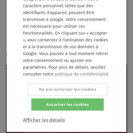
caractère personnel, telles que des
Table
Epicéa
identifiants d’appareil, peuvent être
transmises à Google. Votre consentement
Fond et éclisses massifs
Non
est nécessaire pour utiliser ces
fonctionnalités. En cliquant sur « Accepter
Largeur du sillet de Tête
48 mm
», vous consentez à l’utilisation des cookies
et à la transmission de vos données à
l'évaluation des clients
Google. Vous pouvez à tout moment retirer
votre consentement ou ajuster vos
paramètres. Pour plus de détails, veuillez
consulter notre
politique de confidentialité
Ne pas autoriser les cookies
Autoriser les cookies
Afficher les détails
Strictement
Performance
Ciblage