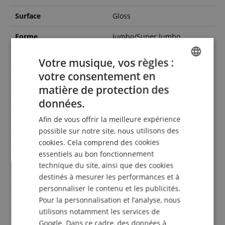
Surface
Gloss
Forme
Jumbo/Super Jumbo
Corps
Okoume
Votre musique, vos règles :
votre consentement en
Touche
Laurier
ENGLISH
matière de protection des
GERMAN
Cutaway
Non
données.
DUTCH
Couleur
Noir
Afin de vous offrir la meilleure expérience
FRENCH
possible sur notre site, nous utilisons des
Table massif
Oui
cookies. Cela comprend des cookies
ITALIAN
essentiels au bon fonctionnement
Manche
Nyatoh
SPANISH
technique du site, ainsi que des cookies
destinés à mesurer les performances et à
Electronique
Oui
personnaliser le contenu et les publicités.
Pour la personnalisation et l’analyse, nous
Orientation
Droitier
utilisons notamment les services de
sac / étui inclus
Non
Google. Dans ce cadre, des données à