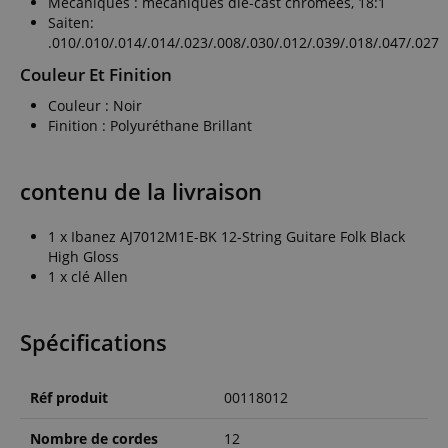
Mécaniques : mécaniques die-cast chromées, 18:1
Saiten:
.010/.010/.014/.014/.023/.008/.030/.012/.039/.018/.047/.027
Couleur Et Finition
Couleur : Noir
Finition : Polyuréthane Brillant
contenu de la livraison
1 x Ibanez AJ7012M1E-BK 12-String Guitare Folk Black
High Gloss
1 x clé Allen
Spécifications
Réf produit
00118012
Nombre de cordes
12