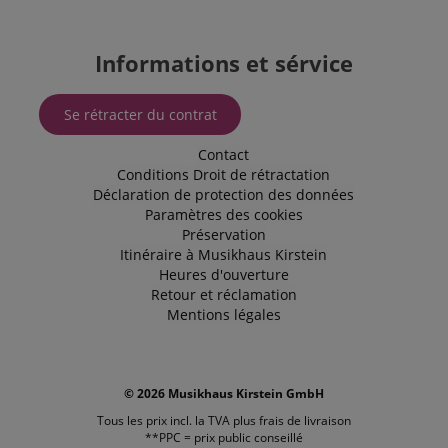
user's reading
l'utilisateur
history.
final utilise le
site Web et
sur toute
Informations et sérvice
publicité que
l'utilisateur
final a pu
voir avant de
Se rétracter du contrat
visiter ledit
site Web.
Contact
SM
.c.clarity.ms
Session
This is a
Conditions
Droit de rétractation
Microsoft
MSN 1st
Déclaration de protection des données
party cookie
Paramètres des cookies
which we use
Préservation
to measure
the use of
Itinéraire à Musikhaus Kirstein
the website
Heures d'ouverture
for internal
analytics.
Retour et réclamation
Mentions légales
IDE
1 an 1
Ce cookie est
Google LLC
mois
défini par
.doubleclick.net
Doubleclick
et fournit des
informations
sur la
© 2026 Musikhaus Kirstein GmbH
manière dont
l'utilisateur
Tous les prix incl. la TVA plus
frais de livraison
final utilise le
**PPC = prix public conseillé
site Web et