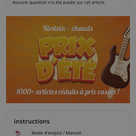
CookieScriptConsent
Aucune question n'a été posée sur cet article.
CookieScript
.kirstein.fr
Politique de confidentialité de
sid_key
www.kirstein.fr
Google
CrossDomainCookieScriptConsent_389
.crossdomain.cookie-
script.com
FPGSID
Google
.kirstein.fr
instructions
Mode d'emploi / Manuel