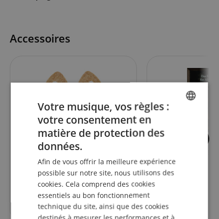
Accessoires
Votre musique, vos règles :
votre consentement en
ENGLISH
matière de protection des
GERMAN
2
données.
Ortega OGP-F-S3 Médiators En
Le Livre De Fêtes P
DUTCH
Feutre Soft - Pack De 3
Grands
Afin de vous offrir la meilleure expérience
FRENCH
possible sur notre site, nous utilisons des
cookies. Cela comprend des cookies
ITALIAN
essentiels au bon fonctionnement
6,70
€
SPANISH
technique du site, ainsi que des cookies
destinés à mesurer les performances et à