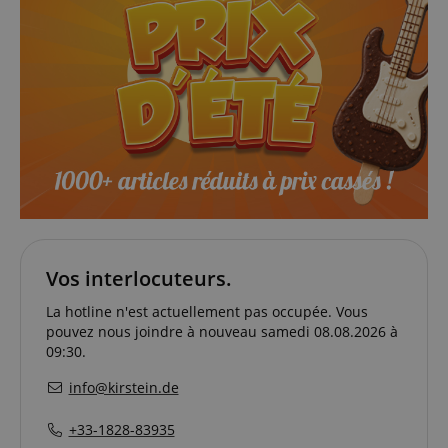
correctement sans les cookies strictement
nécessaires.
Fournisseur /
Nom
E
Domaine
CookieScriptConsent
CookieScript
.kirstein.fr
Vos interlocuteurs.
La hotline n'est actuellement pas occupée. Vous
pouvez nous joindre à nouveau samedi 08.08.2026 à
09:30.
Politique de confidentialité de
sid_key
www.kirstein.fr
Google
info@kirstein.de
CrossDomainCookieScriptConsent_389
.crossdomain.cookie-
script.com
+33-1828-83935
FPGSID
Google