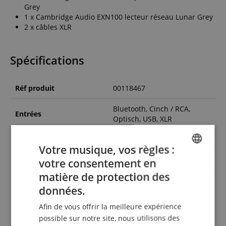
Grey
1 x Cambridge Audio EXN100 lecteur réseau Lunar Grey
2 x câbles XLR
Spécifications
Réf produit
00118467
Bluetooth, Cinch / RCA,
Entrées
Optisch, USB, XLR
Couleur
Grau
Votre musique, vos règles :
Power RMS (Watts)
100
votre consentement en
ENGLISH
matière de protection des
Sorties
6.3mm Klinke
GERMAN
données.
DUTCH
Afin de vous offrir la meilleure expérience
FRENCH
possible sur notre site, nous utilisons des
alternatives