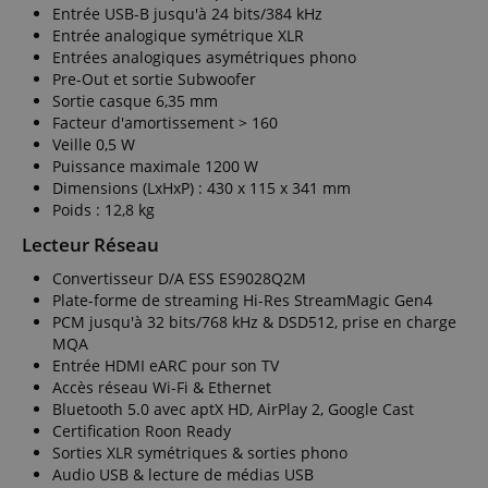
Entrée USB-B jusqu'à 24 bits/384 kHz
Entrée analogique symétrique XLR
Entrées analogiques asymétriques phono
Pre-Out et sortie Subwoofer
Sortie casque 6,35 mm
Facteur d'amortissement > 160
Veille 0,5 W
Puissance maximale 1200 W
Dimensions (LxHxP) : 430 x 115 x 341 mm
Poids : 12,8 kg
Lecteur Réseau
Convertisseur D/A ESS ES9028Q2M
Plate-forme de streaming Hi-Res StreamMagic Gen4
PCM jusqu'à 32 bits/768 kHz & DSD512, prise en charge
MQA
Entrée HDMI eARC pour son TV
Accès réseau Wi-Fi & Ethernet
Bluetooth 5.0 avec aptX HD, AirPlay 2, Google Cast
Certification Roon Ready
Sorties XLR symétriques & sorties phono
Audio USB & lecture de médias USB