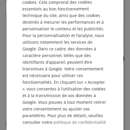
cookies. Cela comprend des cookies
ITALIAN
essentiels au bon fonctionnement
SPANISH
technique du site, ainsi que des cookies
destinés à mesurer les performances et à
personnaliser le contenu et les publicités.
Pour la personnalisation et l’analyse, nous
utilisons notamment les services de
Google. Dans ce cadre, des données à
caractère personnel, telles que des
identifiants d’appareil, peuvent être
Cambridge Audio Evo 150 SE
Cambridge Audio 
transmises à Google. Votre consentement
Noir
Amplificateur Lun
est nécessaire pour utiliser ces
fonctionnalités. En cliquant sur « Accepter
», vous consentez à l’utilisation des cookies
individuellement
2
et à la transmission de vos données à
2399,00
€
Google. Vous pouvez à tout moment retirer
votre consentement ou ajuster vos
paramètres. Pour plus de détails, veuillez
consulter notre
politique de confidentialité
l'évaluation des clients