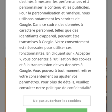
destinés à mesurer les performances et à
Des questions concernant ce
personnaliser le contenu et les publicités.
Pour la personnalisation et l’analyse, nous
produit?
utilisons notamment les services de
Google. Dans ce cadre, des données à
Poser une question
caractère personnel, telles que des
identifiants d’appareil, peuvent être
transmises à Google. Votre consentement
Aucune question n'a été posée sur cet article.
est nécessaire pour utiliser ces
fonctionnalités. En cliquant sur « Accepter
», vous consentez à l’utilisation des cookies
et à la transmission de vos données à
Google. Vous pouvez à tout moment retirer
votre consentement ou ajuster vos
paramètres. Pour plus de détails, veuillez
consulter notre
politique de confidentialité
Ne pas autoriser les cookies