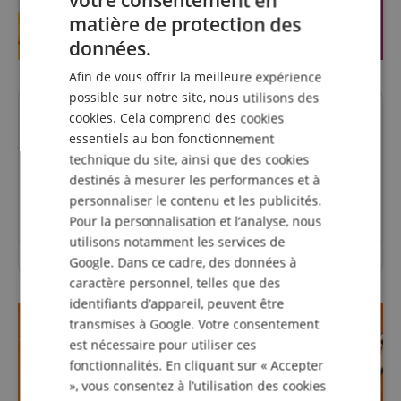
votre consentement en
ENGLISH
matière de protection des
GERMAN
données.
DUTCH
Afin de vous offrir la meilleure expérience
FRENCH
possible sur notre site, nous utilisons des
Des questions concernant ce
cookies. Cela comprend des cookies
ITALIAN
essentiels au bon fonctionnement
produit?
SPANISH
technique du site, ainsi que des cookies
destinés à mesurer les performances et à
Poser une question
personnaliser le contenu et les publicités.
Pour la personnalisation et l’analyse, nous
utilisons notamment les services de
Google. Dans ce cadre, des données à
Aucune question n'a été posée sur cet article.
caractère personnel, telles que des
identifiants d’appareil, peuvent être
transmises à Google. Votre consentement
est nécessaire pour utiliser ces
fonctionnalités. En cliquant sur « Accepter
», vous consentez à l’utilisation des cookies