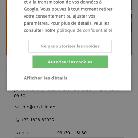
et à la transmission de vos données à
Google. Vous pouvez à tout moment retirer
votre consentement ou ajuster vos
paramètres. Pour plus de détails, veuillez
consulter notre
politique de confidentialité
Ne pas autoriser les cookies
Autoriser les cookies
Vos interlocuteurs.
Afficher les détails
La hotline n'est actuellement pas occupée. Vous
pouvez nous joindre à nouveau lundi 10.08.2026 à
Strictement
Performance
Ciblage
09:30.
nécessaire
info@kirstein.de
+33-1828-83935
Fonctionnalité
samedi
09h30 - 13h30