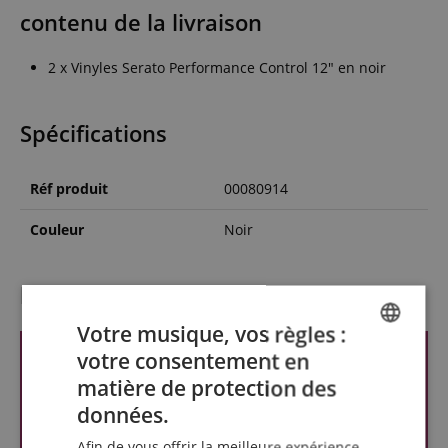
contenu de la livraison
2 x Vinyles Serato Performance Control 12" en noir
Spécifications
Réf produit
00080914
Couleur
Noir
l'évaluation des clients
Votre musique, vos règles :
votre consentement en
ENGLISH
matière de protection des
GERMAN
données.
DUTCH
Afin de vous offrir la meilleure expérience