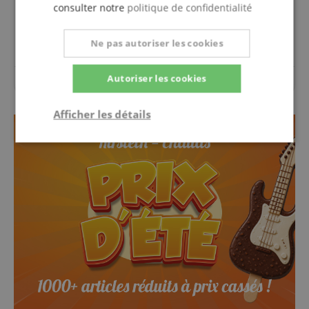
consulter notre
politique de confidentialité
Poser une question
Ne pas autoriser les cookies
Autoriser les cookies
Aucune question n'a été posée sur cet article.
Afficher les détails
Strictement
Performance
Ciblage
nécessaire
Fonctionnalité
Strictement nécessaire
Performance