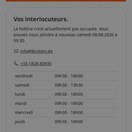
Ciblage
Fonctionnalité
Vos interlocuteurs.
Les cookies strictement nécessaires permettent des
fonctionnalités de base du site Web telles que la
connexion des utilisateurs et la gestion des
La hotline n'est actuellement pas occupée. Vous
comptes. Le site Web ne peut pas être utilisé
pouvez nous joindre à nouveau samedi 08.08.2026 à
correctement sans les cookies strictement
09:30.
nécessaires.
Fournisseur /
info@kirstein.de
Nom
E
Domaine
+33-1828-83935
CookieScriptConsent
CookieScript
.kirstein.fr
vendredi
09h30 - 18h00
samedi
09h30 - 13h30
lundi
09h30 - 18h00
mardi
09h30 - 18h00
mercredi
09h30 - 18h00
jeudi
09h30 - 18h00