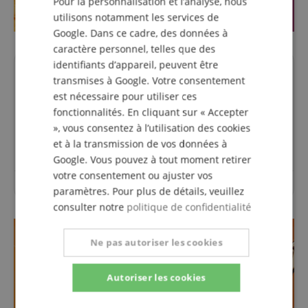
Pour la personnalisation et l’analyse, nous
utilisons notamment les services de
Google. Dans ce cadre, des données à
caractère personnel, telles que des
identifiants d’appareil, peuvent être
Des questions concernant ce
transmises à Google. Votre consentement
est nécessaire pour utiliser ces
produit?
fonctionnalités. En cliquant sur « Accepter
», vous consentez à l’utilisation des cookies
Poser une question
et à la transmission de vos données à
Google. Vous pouvez à tout moment retirer
votre consentement ou ajuster vos
Aucune question n'a été posée sur cet article.
paramètres. Pour plus de détails, veuillez
consulter notre
politique de confidentialité
Ne pas autoriser les cookies
Autoriser les cookies