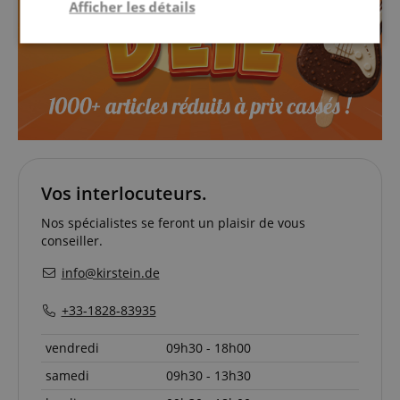
Afficher les détails
Strictement
Performance
Ciblage
nécessaire
Fonctionnalité
Vos interlocuteurs.
Nos spécialistes se feront un plaisir de vous
conseiller.
Strictement nécessaire
Performance
info@kirstein.de
Ciblage
Fonctionnalité
+33-1828-83935
Les cookies strictement nécessaires permettent des
fonctionnalités de base du site Web telles que la
connexion des utilisateurs et la gestion des
vendredi
09h30 - 18h00
comptes. Le site Web ne peut pas être utilisé
correctement sans les cookies strictement
samedi
09h30 - 13h30
nécessaires.