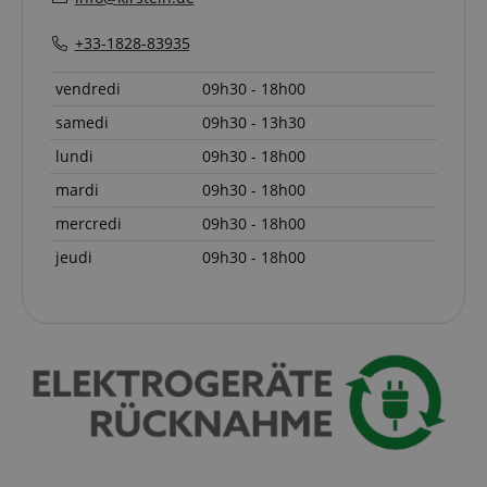
+33-1828-83935
vendredi
09h30 - 18h00
samedi
09h30 - 13h30
Strictement nécessaire
Performance
lundi
09h30 - 18h00
Ciblage
Fonctionnalité
mardi
09h30 - 18h00
Les cookies strictement nécessaires permettent des
mercredi
09h30 - 18h00
fonctionnalités de base du site Web telles que la
connexion des utilisateurs et la gestion des
jeudi
09h30 - 18h00
comptes. Le site Web ne peut pas être utilisé
correctement sans les cookies strictement
nécessaires.
Fournisseur /
Nom
E
Domaine
CookieScriptConsent
CookieScript
.kirstein.fr