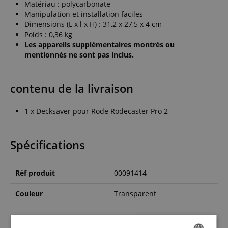
Matériau : polycarbonate
Manipulation et installation faciles
Dimensions (L x l x H) : 31,2 x 27,5 x 4 cm
Poids : 0,36 kg
Les appareils supplémentaires montrés ou
mentionnés ne sont pas inclus.
contenu de la livraison
1 x Decksaver pour Rode Rodecaster Pro 2
Spécifications
Réf produit
00091414
Couleur
Transparent
l'évaluation des clients