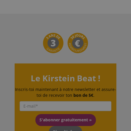
Politique de confidentialité de
sid_key
www.kirstein.fr
Google
CrossDomainCookieScriptConsent_389
.crossdomain.cookie-
script.com
FPGSID
Google
Le Kirstein Beat !
.kirstein.fr
Inscris-toi maintenant à notre newsletter et assure-
toi de recevoir ton
bon de 5€
.
S'abonner gratuitement »
Fournisseur /
Nom
Expiration
La description