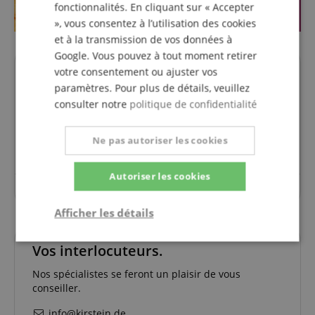
fonctionnalités. En cliquant sur « Accepter
», vous consentez à l’utilisation des cookies
et à la transmission de vos données à
Google. Vous pouvez à tout moment retirer
votre consentement ou ajuster vos
Des questions concernant ce
paramètres. Pour plus de détails, veuillez
produit?
consulter notre
politique de confidentialité
Poser une question
Ne pas autoriser les cookies
Autoriser les cookies
Aucune question n'a été posée sur cet article.
Afficher les détails
Strictement
Performance
Ciblage
Vos interlocuteurs.
nécessaire
Nos spécialistes se feront un plaisir de vous
conseiller.
Fonctionnalité
info@kirstein.de