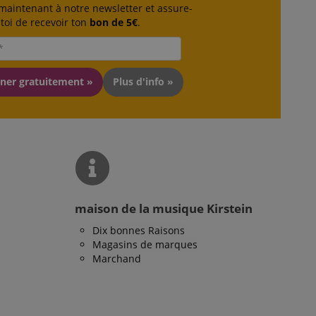
 maintenant à notre newsletter et assure-
.
) to determine if
toi de recevoir ton
bon de 5€
.
 stocker des
que les utilisateurs
 be shown that may
ur les pages du
sion sont utilisés
ner gratuitement »
Plus d'info »
easure the use of
ivités des pages
reprendre là où ils
and functionality
easure the use of
ing experience. It
easure how users
ing cookie. It allows
 user on the website,
site.
user's reading
maison de la musique Kirstein
ions sur la manière
té que l'utilisateur
Dix bonnes Raisons
Magasins de marques
easure the use of
Marchand
ions sur la manière
té que l'utilisateur