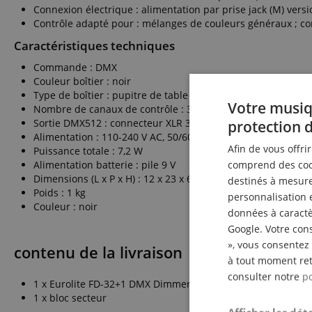
Connexion électrique : alimentation par prise jack (M) versi
Contrôle adapté pour : mélanges de couleurs généraux ; c
Caractéristiques techniques
Commande : DMX
Couleur boîtier : noir
Type de boîtier : pupitre de table
Votre musiq
Nombre de canaux de contrôle : 32
Sortie DMX512 : connecteur XLR 3 broches encastré
protection 
Alimentation : 110-240 V AC, 50/60 Hz
Afin de vous offri
Puissance totale : 7,2 W
comprend des cook
Alimentation batterie : pile 9 V
Dimensions (L x P x H) : 12 x 23 x 6,5 cm
destinés à mesurer
Poids : 1 kg
personnalisation 
Couleur : noir
données à caractèr
Google. Votre cons
», vous consentez 
contenu de la livraison
à tout moment ret
consulter notre
po
1 x Eurolite FD-32+1 DMX Dimmer Panel
1 x bloc secteur