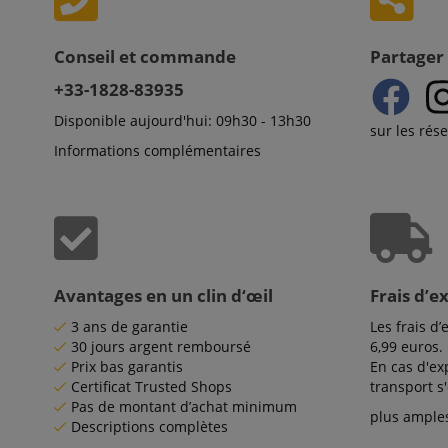
test_cookie
Goog
.doub
session-id
Conseil et commande
Partager 
_uetsid
Micr
Corp
+33-1828-83935
.kirst
session-id-time
Disponible aujourd'hui: 09h30 - 13h30
MR
Micr
sur les rés
Corp
Informations complémentaires
.c.bi
FPLC
MR
Micr
Corp
.c.cla
_uetvid
Micr
aHistoryArticles
Corp
.kirst
Avantages en un clin d‘œil
Frais d’e
_gcl_au
Goog
.kirst
3 ans de garantie
Les frais d’
30 jours argent remboursé
6,99 euros.
SM
.c.cla
Prix bas garantis
En cas d'ex
Certificat Trusted Shops
transport s
IDE
Goog
Pas de montant d’achat minimum
plus ample
.doub
Descriptions complètes