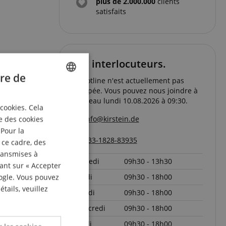
plus de 2.000.000
clients
satisfaits
Vos interlocuteurs.
re de
La hotline n'est actuellement pas
occupée. Vous pouvez nous joindre à
ENGLISH
nouveau lundi 10.08.2026 à 09:30.
 cookies. Cela
GERMAN
e des cookies
info@kirstein.de
DUTCH
 Pour la
+33-1828-83935
 ce cadre, des
FRENCH
transmises à
samedi
09h30 - 13h30
ITALIAN
uant sur « Accepter
oogle. Vous pouvez
lundi
09h30 - 18h00
SPANISH
tails, veuillez
mardi
09h30 - 18h00
mercredi
09h30 - 18h00
jeudi
09h30 - 18h00