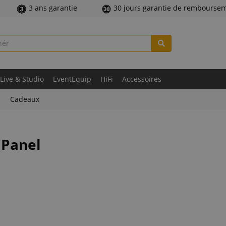
3 ans garantie
30 jours garantie de rembourse
Live & Studio
EventEquip
HiFi
Accessoires
Cadeaux
 Panel