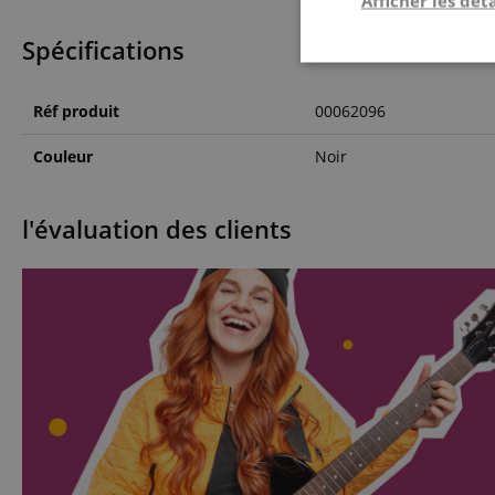
Afficher les déta
Spécifications
Strictemen
nécessair
Réf produit
00062096
Couleur
Noir
l'évaluation des clients
Les cookies stricteme
la gestion des compte
Nom
CookieScriptConse
sid_key
CrossDomainCookie