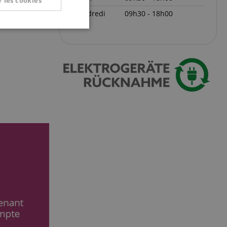
 les cookies
vendredi
09h30 - 18h00
nctionnalité
on des utilisateurs et
aires.
okie-Script.com
or cookie consent
y for Cookie-
to work properly.