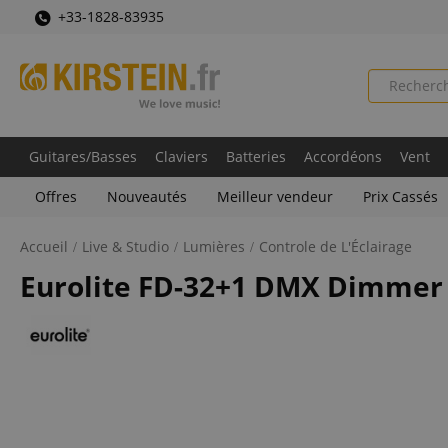
+33-1828-83935
Guitares/Basses
Claviers
Batteries
Accordéons
Vent
Offres
Nouveautés
Meilleur vendeur
Prix Cassés
Accueil
Live & Studio
Lumières
Controle de L'Éclairage
Eurolite FD-32+1 DMX Dimmer