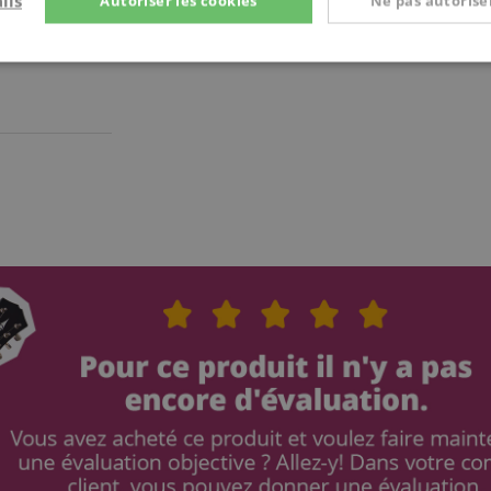
ils
Autoriser les cookies
Ne pas autoriser
t
Performance
Ciblage
Fo
e
Strictement nécessaire
Performance
Ciblage
Fonctionnalité
nt nécessaires permettent des fonctionnalités de base du site Web telles que la connexi
s. Le site Web ne peut pas être utilisé correctement sans les cookies strictement nécess
Fournisseur /
Expiration
La description
Domaine
nt
1 an 1
This cookie is used by Co
CookieScript
mois
service to remember visit
.kirstein.fr
preferences. It is necessar
Script.com cookie banner 
www.kirstein.fr
Session
ScriptConsent_389
.crossdomain.cookie-
1 an 1