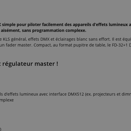
imple pour piloter facilement des appareils d’effets lumineux a
ise aisément, sans programmation complexe.
KLS général, effets DMX et éclairages blanc sans effort. Il est équ
d’un fader master. Compact, au format pupitre de table, le FD-32+
 régulateur master !
s d’effets lumineux avec interface DMX512 (ex. projecteurs et dim
omplexe
)