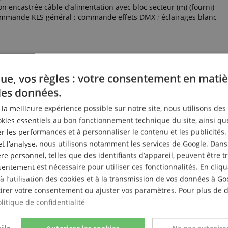
on encastrée câble d’alimentation avec bloc secteur (m) (fourni)
ommande KLS général ; commande effets DMX ; éclairages blanc
ue, vos règles : votre consentement en matiè
des données.
r la meilleure expérience possible sur notre site, nous utilisons des
ies essentiels au bon fonctionnement technique du site, ainsi qu
 les performances et à personnaliser le contenu et les publicités.
et l’analyse, nous utilisons notamment les services de Google. Dans
e personnel, telles que des identifiants d’appareil, peuvent être 
entement est nécessaire pour utiliser ces fonctionnalités. En cliq
à l’utilisation des cookies et à la transmission de vos données à G
irer votre consentement ou ajuster vos paramètres. Pour plus de dé
litique de confidentialité