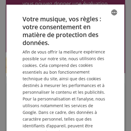
Votre musique, vos règles :
votre consentement en
ENGLISH
matière de protection des
GERMAN
données.
DUTCH
Afin de vous offrir la meilleure expérience
FRENCH
possible sur notre site, nous utilisons des
cookies. Cela comprend des cookies
ITALIAN
essentiels au bon fonctionnement
SPANISH
technique du site, ainsi que des cookies
destinés à mesurer les performances et à
Des questions concernant ce
personnaliser le contenu et les publicités.
Pour la personnalisation et l’analyse, nous
produit?
utilisons notamment les services de
Google. Dans ce cadre, des données à
Poser une question
caractère personnel, telles que des
identifiants d’appareil, peuvent être