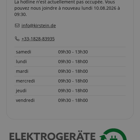
La hotline n'est actuellement pas occupée. Vous
pouvez nous joindre à nouveau lundi 10.08.2026 à
Fonctionnalité
09:30.
info@kirstein.de
+33-1828-83935
samedi
09h30 - 13h30
Strictement nécessaire
Performance
lundi
09h30 - 18h00
Ciblage
Fonctionnalité
mardi
09h30 - 18h00
Les cookies strictement nécessaires permettent des
fonctionnalités de base du site Web telles que la
mercredi
09h30 - 18h00
connexion des utilisateurs et la gestion des
comptes. Le site Web ne peut pas être utilisé
jeudi
09h30 - 18h00
correctement sans les cookies strictement
nécessaires.
vendredi
09h30 - 18h00
Fournisseur /
Nom
E
Domaine
CookieScriptConsent
CookieScript
.kirstein.fr