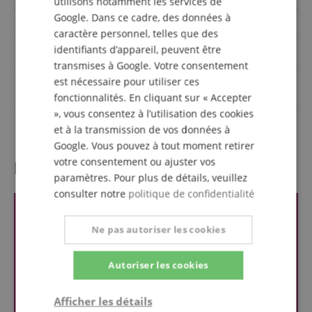
utilisons notamment les services de
Google. Dans ce cadre, des données à
Spectre de couleurs
RGBLA-UV
caractère personnel, telles que des
identifiants d’appareil, peuvent être
indice de protection (IP)
IP20
transmises à Google. Votre consentement
Puissance de la source
est nécessaire pour utiliser ces
240
lumineuse (Watts)
fonctionnalités. En cliquant sur « Accepter
», vous consentez à l’utilisation des cookies
Couleur
Noir
et à la transmission de vos données à
Google. Vous pouvez à tout moment retirer
votre consentement ou ajuster vos
l'évaluation des clients
paramètres. Pour plus de détails, veuillez
consulter notre
politique de confidentialité
Ne pas autoriser les cookies
Autoriser les cookies
Afficher les détails