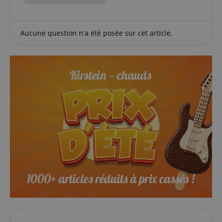
Domaine
CookieScriptConsent
CookieScript
.kirstein.fr
Aucune question n'a été posée sur cet article.
Politique de confidentialité de
sid_key
www.kirstein.fr
Google
CrossDomainCookieScriptConsent_389
.crossdomain.cookie-
script.com
FPGSID
Google
.kirstein.fr