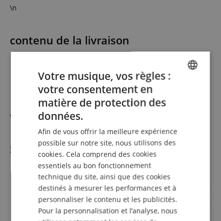
\n
contenu de la livraison
\n
1 x projecteur JB-Systems LED PLANO12-6in1
Votre musique, vos règles :
\n
votre consentement en
ENGLISH
1 x câble d'alimentation
matière de protection des
\n
GERMAN
données.
\n
DUTCH
Afin de vous offrir la meilleure expérience
FRENCH
possible sur notre site, nous utilisons des
Spécifications
cookies. Cela comprend des cookies
ITALIAN
essentiels au bon fonctionnement
SPANISH
Réf produit
00114249
technique du site, ainsi que des cookies
destinés à mesurer les performances et à
Lumière noire / UV
Oui
personnaliser le contenu et les publicités.
Pour la personnalisation et l’analyse, nous
DMX interface
Oui