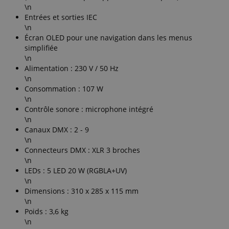
\n
Entrées et sorties IEC
\n
Écran OLED pour une navigation dans les menus
simplifiée
\n
Alimentation : 230 V / 50 Hz
\n
Consommation : 107 W
\n
Contrôle sonore : microphone intégré
\n
Canaux DMX : 2 - 9
\n
Connecteurs DMX : XLR 3 broches
\n
LEDs : 5 LED 20 W (RGBLA+UV)
\n
Dimensions : 310 x 285 x 115 mm
\n
Poids : 3,6 kg
\n