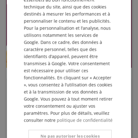
SPANISH
technique du site, ainsi que des cookies
destinés à mesurer les performances et à
personnaliser le contenu et les publicités.
Pour la personnalisation et l’analyse, nous
utilisons notamment les services de
Google. Dans ce cadre, des données à
caractère personnel, telles que des
identifiants d’appareil, peuvent être
transmises à Google. Votre consentement
est nécessaire pour utiliser ces
fonctionnalités. En cliquant sur « Accepter
», vous consentez à l’utilisation des cookies
Des questions concernant ce
et à la transmission de vos données à
produit?
Google. Vous pouvez à tout moment retirer
votre consentement ou ajuster vos
paramètres. Pour plus de détails, veuillez
Poser une question
consulter notre
politique de confidentialité
Ne pas autoriser les cookies
Aucune question n'a été posée sur cet article.