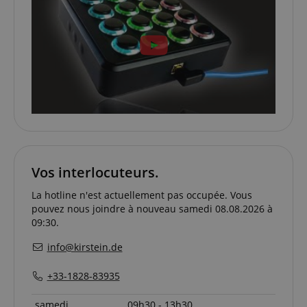
fonctionnalités de base du site Web telles que la
connexion des utilisateurs et la gestion des
comptes. Le site Web ne peut pas être utilisé
correctement sans les cookies strictement
nécessaires.
Fournisseur /
Nom
E
Domaine
CookieScriptConsent
CookieScript
.kirstein.fr
Vos interlocuteurs.
La hotline n'est actuellement pas occupée. Vous
pouvez nous joindre à nouveau samedi 08.08.2026 à
09:30.
info@kirstein.de
+33-1828-83935
Politique de confidentialité de
sid_key
www.kirstein.fr
Google
CrossDomainCookieScriptConsent_389
.crossdomain.cookie-
samedi
09h30 - 13h30