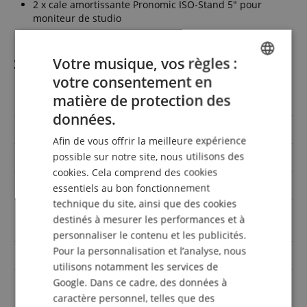
2 x cale amortissante Pronomic ISO-Stand 5" pour
moniteur de studio
Spécifications
Votre musique, vos règles :
votre consentement en
ENGLISH
matière de protection des
Réf produit
00076489
GERMAN
données.
Actif / Passif
Actif
DUTCH
Afin de vous offrir la meilleure expérience
FRENCH
possible sur notre site, nous utilisons des
Système
deux voies
cookies. Cela comprend des cookies
ITALIAN
Taille du woofer
5 Zoll
essentiels au bon fonctionnement
SPANISH
technique du site, ainsi que des cookies
6.3mm Klinke, Cinch / RCA,
destinés à mesurer les performances et à
Entrées
XLR
personnaliser le contenu et les publicités.
Pour la personnalisation et l’analyse, nous
Power RMS (Watts)
50
utilisons notamment les services de
Google. Dans ce cadre, des données à
Couleur
Noir
caractère personnel, telles que des