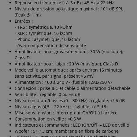
Réponse en fréquence (+/- 3 dB) : 45 Hz à 22 kHz
Niveau de pression acoustique maximal : 101 dB SPL
(Peak @ 1 m)
Entrées :
- TRS : symétrique, 10 kOhm
- XLR : symétrique, 10 kOhm
- Phono : asymétrique, 10 kOhm
- Avec compensation de sensibilité
Amplificateur pour graves/medium : 30 W (musique),
Class D
Amplificateur pour l'aigu : 20 W (musique), Class D
Mode veille automatique : après environ 15 minutes
sans activité, par signal présent >6 mV
Alimentation : 100 à 240 V~ (fusible T2AL/250 V)
Connexion : prise IEC et câble d'alimentation détachable
Sensibilité : réglable, 0 ou +6 dB
Niveau medium/basses (0 – 300 Hz) : réglable, +/-6 dB
Niveau aigus (4,5 – 22 kHz) : réglable, +/-3 dB
Mise sous tension : interrupteur On/Off à l'arrière
Consommation en veille : <0,5 W
Indicateurs et commandes : LED (On/Off) – LED de veille
Woofer : 5" (13 cm) membrane en fibre de carbone