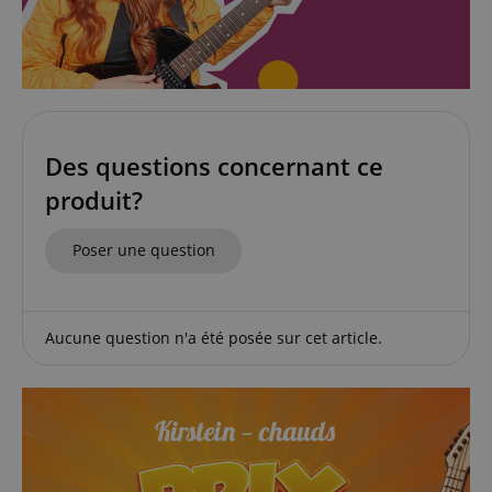
Des questions concernant ce
produit?
Poser une question
Politique de confidentialité de
sid_key
www.kirstein.fr
Google
CrossDomainCookieScriptConsent_389
.crossdomain.cookie-
script.com
Aucune question n'a été posée sur cet article.
FPGSID
Google
.kirstein.fr