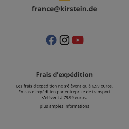
site Web et
sur toute
france@kirstein.de
publicité que
l'utilisateur
final a pu
voir avant de
visiter ledit
site Web.
SM
.c.clarity.ms
Session
This is a
Microsoft
MSN 1st
party cookie
which we use
to measure
the use of
the website
for internal
Frais d’expédition
analytics.
IDE
1 an 1
Ce cookie est
Google LLC
Les frais d’expédition ne s'élèvent qu'à 6,99 euros.
mois
défini par
.doubleclick.net
Doubleclick
En cas d'expédition par entreprise de transport
et fournit des
s'élèvent à 79,99 euros.
informations
sur la
plus amples informations
manière dont
l'utilisateur
final utilise le
site Web et
sur toute
publicité que