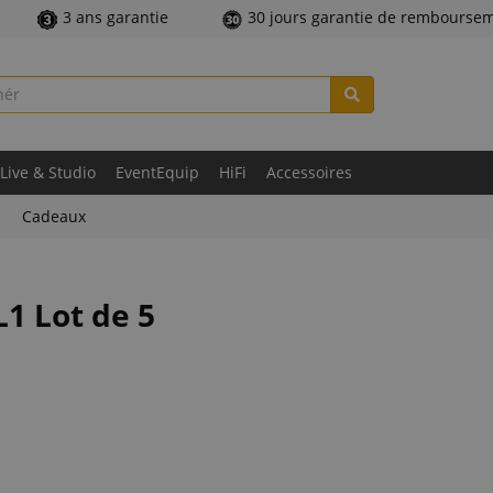
3 ans garantie
30 jours garantie de rembourse
Live & Studio
EventEquip
HiFi
Accessoires
Cadeaux
1 Lot de 5