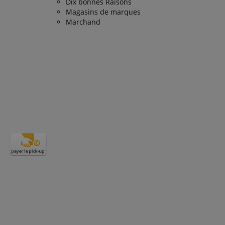
Dix bonnes Raisons
Magasins de marques
and functionality
easure the use of
ing experience. It
Marchand
easure how users
ing cookie. It allows
 user on the website,
site.
user's reading
ions sur la manière
té que l'utilisateur
easure the use of
ions sur la manière
té que l'utilisateur
trouve en tant que
ur la gestion de
roper functioning of