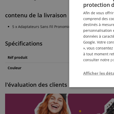
protection 
Afin de vous offri
contenu de la livraison
comprend des cook
destinés à mesurer
5 x Adaptateurs Sans Fil Pronomic L1
personnalisation 
données à caractèr
Spécifications
Google. Votre cons
», vous consentez 
à tout moment ret
Réf produit
00065446
consulter notre
po
Couleur
Beige
Afficher les déta
l'évaluation des clients
Strictemen
nécessair