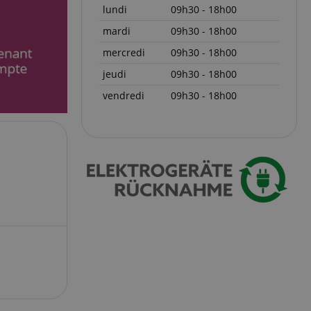
lundi
09h30 - 18h00
mardi
09h30 - 18h00
mercredi
09h30 - 18h00
on des utilisateurs et
jeudi
09h30 - 18h00
aires.
vendredi
09h30 - 18h00
okie-Script.com
or cookie consent
y for Cookie-
to work properly.
serve user session
.