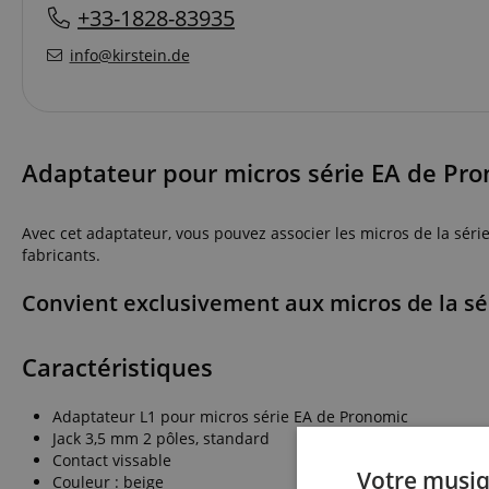
+33-1828-83935
info@kirstein.de
Adaptateur pour micros série EA de Pro
Avec cet adaptateur, vous pouvez associer les micros de la sé
fabricants.
Convient exclusivement aux micros de la sé
Caractéristiques
Adaptateur L1 pour micros série EA de Pronomic
Jack 3,5 mm 2 pôles, standard
Contact vissable
Votre musiq
Couleur : beige