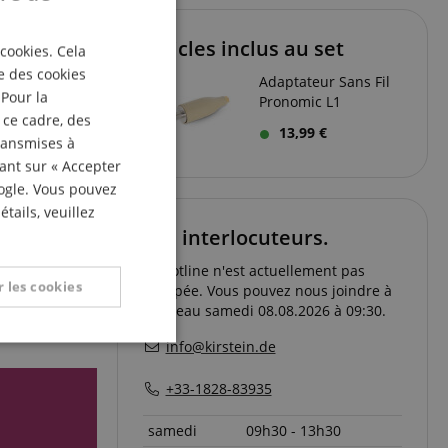
ENGLISH
articles inclus au set
 cookies. Cela
GERMAN
e des cookies
Adaptateur Sans Fil
DUTCH
 Pour la
Pronomic L1
 ce cadre, des
FRENCH
13,99 €
transmises à
ITALIAN
uant sur « Accepter
oogle. Vous pouvez
SPANISH
tails, veuillez
Vos interlocuteurs.
La hotline n'est actuellement pas
 les cookies
occupée. Vous pouvez nous joindre à
nouveau samedi 08.08.2026 à 09:30.
nctionnalité
info@kirstein.de
+33-1828-83935
samedi
09h30 - 13h30