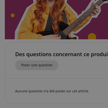
Les cookies stricteme
la gestion des compte
Nom
CookieScriptConse
Des questions concernant ce produi
sid_key
Poser une question
CrossDomainCookie
FPGSID
Aucune question n'a été posée sur cet article.
Nom
Nom
Fourn
Nom