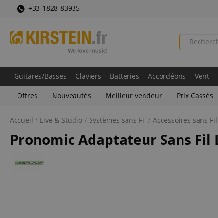
+33-1828-83935
Guitares/Basses
Claviers
Batteries
Accordéons
Vent
Offres
Nouveautés
Meilleur vendeur
Prix Cassés
Accueil
Live & Studio
Systèmes sans Fil
Accessoires sans Fil
Pronomic Adaptateur Sans Fil L