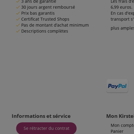
3 ans de garantie
Les frais d’
30 jours argent remboursé
6,99 euros.
FPLC
MR
Micr
Corp
Prix bas garantis
En cas d'ex
.c.cla
Certificat Trusted Shops
transport s
Pas de montant d’achat minimum
_uetvid
Micr
plus ample
aHistoryArticles
Corp
Descriptions complètes
.kirst
_gcl_au
Goog
.kirst
SM
.c.cla
IDE
Goog
.doub
sid
www.k
SRM_B
Micr
Corp
Informations et sérvice
Mon Kirste
.c.bi
Mon compt
Se rétracter du contrat
Panier