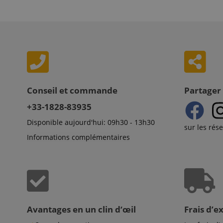
Doma
sib_cuid
apay-session-
set
FPID
Goog
.kirst
_ga
_fbp
Meta
session-id-apay
Inc.
.kirst
session-token
MUID
Micr
Corp
.bin
language
Conseil et commande
Partager 
_clck
MUID
Micr
Corp
+33-1828-83935
.clar
_clsk
Disponible aujourd'hui: 09h30 - 13h30
ANONCHK
Micr
sur les rés
Corp
ledgerCurrency
Informations complémentaires
.c.cla
_ga_K0CLWYC8J6
test_cookie
Goog
.doub
session-id
_uetsid
Micr
Corp
.kirst
session-id-time
MR
Micr
Avantages en un clin d‘œil
Frais d’e
Corp
.c.bi