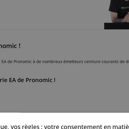
nomic !
rie EA de Pronomic à de nombreux émetteurs ceinture courants de d
rie EA de Pronomic !
ue, vos règles : votre consentement en matiè