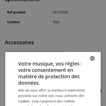
Réf produit
00107696
Couleur
Noir
Accessoires
s'adapte parfaitement
Votre musique, vos règles :
votre consentement en
ENGLISH
matière de protection des
GERMAN
données.
DUTCH
Afin de vous offrir la meilleure expérience
16
FRENCH
possible sur notre site, nous utilisons des
Omnitronic MOM-10BT4
Pronomic MS-15 P
cookies. Cela comprend des cookies
Micro avec Perche
ITALIAN