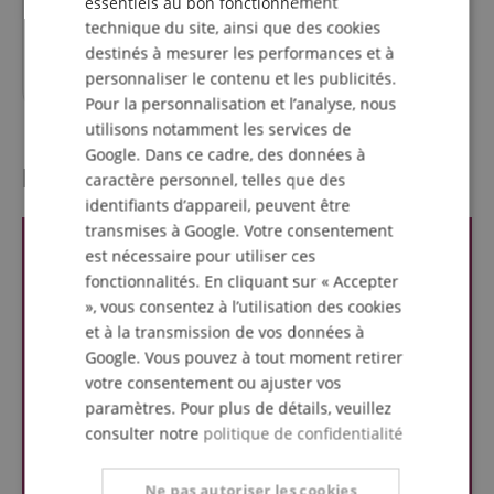
essentiels au bon fonctionnement
SPANISH
technique du site, ainsi que des cookies
**PPC
534,31
€
destinés à mesurer les performances et à
449,00
€
personnaliser le contenu et les publicités.
Pour la personnalisation et l’analyse, nous
utilisons notamment les services de
Google. Dans ce cadre, des données à
l'évaluation des clients
caractère personnel, telles que des
identifiants d’appareil, peuvent être
transmises à Google. Votre consentement
est nécessaire pour utiliser ces
fonctionnalités. En cliquant sur « Accepter
», vous consentez à l’utilisation des cookies
et à la transmission de vos données à
Google. Vous pouvez à tout moment retirer
votre consentement ou ajuster vos
paramètres. Pour plus de détails, veuillez
consulter notre
politique de confidentialité
Ne pas autoriser les cookies