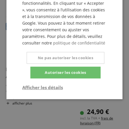
incl. la TVA +
frais de
fonctionnalités. En cliquant sur « Accepter
livraison (FR)
», vous consentez à l’utilisation des cookies
et à la transmission de vos données à
Google. Vous pouvez à tout moment retirer
votre consentement ou ajuster vos
paramètres. Pour plus de détails, veuillez
consulter notre
politique de confidentialité
Ne pas autoriser les cookies
Pronomic SPS-1S BK Pieds d'enceintes Support En
Autoriser les cookies
Acier Noir
Pied d'enceinte en acier
Afficher les détails
Structure tripode stable avec grandes vis de serrage
pour fixation
Strictement
Performance
Ciblage
Réglable de env. 120 à 193 cm
afficher plus
nécessaire
Capacité de charge : max. 50 kg
24,90 €
Poids : 3,1 kg
incl. la TVA +
frais de
Couleur : Noir
livraison (FR)
Fonctionnalité