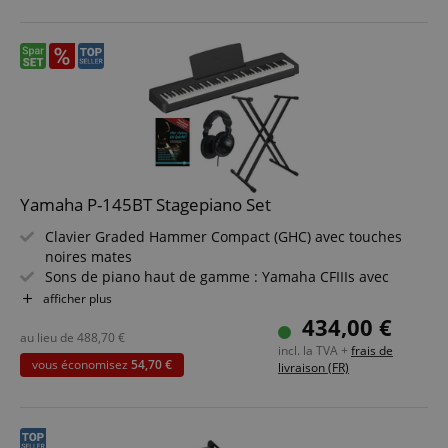
Yamaha P-145BT Stagepiano Set
Clavier Graded Hammer Compact (GHC) avec touches
noires mates
Sons de piano haut de gamme : Yamaha CFIIIs avec
résonance de la sourdine
afficher plus
Couleurs sonores : 10 sons incluant modes Dual et Duo
434,00 €
Polyphonie 64 voix
au lieu de
488,70
€
incl. la TVA +
frais de
303 morceaux pour apprendre disponibles via l?
vous économisez
54,70 €
livraison (FR)
application Smart Pianist
MIDI & audio USB-to-Host et Bluetooth
Pack économique incluant support clavier, casque et
méthode de piano