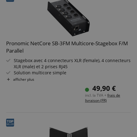
Pronomic NetCore SB-3FM Multicore-Stagebox F/M
Parallel
Stagebox avec 4 connecteurs XLR (female), 4 connecteurs
XLR (male) et 2 prises RJ45
Solution multicore simple
Pour la transmission de signaux analogiques ou
afficher plus
numériques via câble réseau
49,90 €
Composants système librement combinables
incl. la TVA +
frais de
Utilisation possible uniquement avec câbles blindés à
livraison (FR)
partir de Cat5