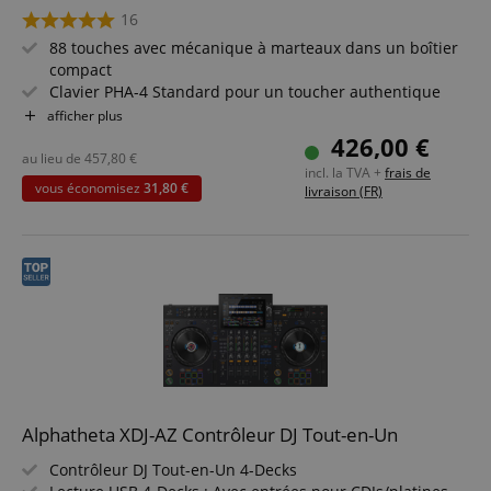
16
88 touches avec mécanique à marteaux dans un boîtier
compact
Clavier PHA-4 Standard pour un toucher authentique
Génération sonore SuperNATURAL Piano
afficher plus
Sortie casque & mécanique de clavier silencieuse
426,00 €
Mode Twin Piano pour jouer à quatre mains
au lieu de
457,80
€
incl. la TVA +
frais de
Haut-parleurs intégrés de 2x 6W
vous économisez
31,80 €
livraison (FR)
Bluetooth intégré & interface MIDI/USB
Set incluant un support clavier en X & un casque
Alphatheta XDJ-AZ Contrôleur DJ Tout-en-Un
Contrôleur DJ Tout-en-Un 4-Decks