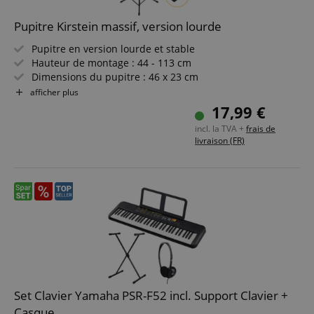
Pupitre Kirstein massif, version lourde
Pupitre en version lourde et stable
Hauteur de montage : 44 - 113 cm
Dimensions du pupitre : 46 x 23 cm
Profondeur du pupitre : 4 cm
afficher plus
Longueur plié : 53 cm
17,99 €
Sac inclus avec bandoulière
incl. la TVA +
frais de
livraison (FR)
Set Clavier Yamaha PSR-F52 incl. Support Clavier +
Casque