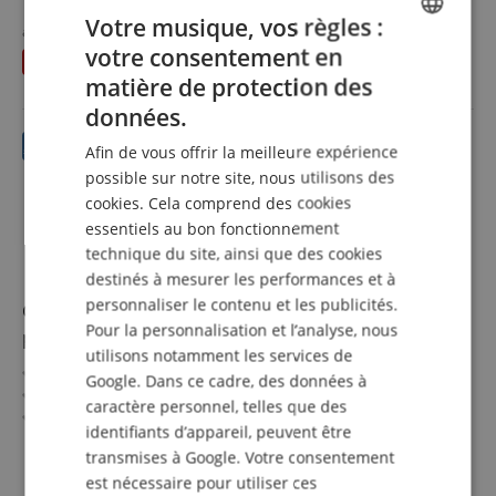
Très léger : seulement 1,8 kg
32,90 €
Votre musique, vos règles :
Couleur : noir
au lieu de
39,98
€
incl. la TVA +
frais de
votre consentement en
Lot de 2 pièces
ENGLISH
vous économisez
7,08 €
livraison (FR)
matière de protection des
GERMAN
données.
DUTCH
Afin de vous offrir la meilleure expérience
FRENCH
possible sur notre site, nous utilisons des
cookies. Cela comprend des cookies
ITALIAN
essentiels au bon fonctionnement
SPANISH
technique du site, ainsi que des cookies
destinés à mesurer les performances et à
personnaliser le contenu et les publicités.
Classic Cantabile KT-30GD MardiBrass Tuba Bb en
Pour la personnalisation et l’analyse, nous
plastique Or
utilisons notamment les services de
Extrêmement légère et très stable
Google. Dans ce cadre, des données à
Résistante aux intempéries
caractère personnel, telles que des
Son très beau, rond et attaque facile dans toutes les
identifiants d’appareil, peuvent être
tessitures
afficher plus
transmises à Google. Votre consentement
Corps en ABS plastique, soudure/mécanisme en laiton
1.190,00 €
est nécessaire pour utiliser ces
Inclus housse de transport et embouchure