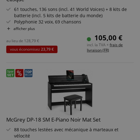
61 touches, 136 sons (incl. 41 World Voices) + 8 kits de
batterie (incl. 5 kits de batterie du monde)
Polyphonie 32 voix, 69 chansons
158 styles d'accompagnement (incl. 75 styles du monde)
afficher plus
Song Book gratuit (numérique)
105,00 €
Nombreuses fonctions (sustain panneau, métronome,
au lieu de
128,79
€
incl. la TVA +
frais de
Sound Boost et plus !)
vous économisez
23,79 €
livraison (FR)
Pack économique incluant support clavier en X et casque
McGrey DP-18 SM E-Piano Noir Mat Set
88 touches lestées avec mécanique à marteaux et
vélocité