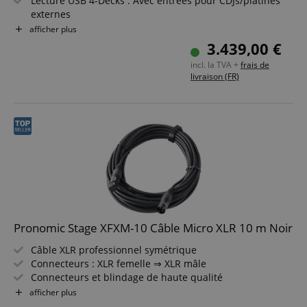
Lecture USB 4-Decks : Avec entrées pour CDJs/platines
externes
Écran tactile 10,1 pouces : Utilisation claire et intuitive
afficher plus
Boutons matériels dédiés pour la sélection des decks :
3.439,00 €
Changement rapide entre les decks
incl. la TVA +
frais de
Compatible Serato DJ : Intégration avec Serato DJ pour
livraison (FR)
une performance fluide
Support média en ligne : Services cloud et streaming
disponibles
Pronomic Stage XFXM-10 Câble Micro XLR 10 m Noir
Câble XLR professionnel symétrique
Connecteurs : XLR femelle ⇒ XLR mâle
Connecteurs et blindage de haute qualité
Longueur : 10m
afficher plus
Couleur : noir