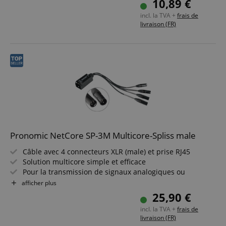
10,89 €
Incl. bande auto-agrippante
incl. la TVA +
frais de
livraison (FR)
Pronomic NetCore SP-3M Multicore-Spliss male
Câble avec 4 connecteurs XLR (male) et prise RJ45
Solution multicore simple et efficace
Pour la transmission de signaux analogiques ou
numériques via câble réseau
afficher plus
Composants système combinables à volonté
25,90 €
Fonctionne uniquement avec des câbles blindés à partir
incl. la TVA +
frais de
de Cat5
livraison (FR)