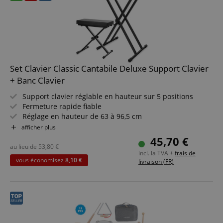
méthode de piano
Set Clavier Classic Cantabile Deluxe Support Clavier
+ Banc Clavier
Politique de confidentialité de
sid_key
www.kirstein.fr
Google
Support clavier réglable en hauteur sur 5 positions
CrossDomainCookieScriptConsent_389
.crossdomain.cookie-
Fermeture rapide fiable
script.com
Réglage en hauteur de 63 à 96,5 cm
FPGSID
Google
Manchons en caoutchouc antidérapants & patins
afficher plus
.kirstein.fr
compensateurs pour parquet
45,70 €
Démontable pour gain de place
au lieu de
53,80
€
incl. la TVA +
frais de
Rembourrage mousse confortable de 5 cm d?épaisseur
vous économisez
8,10 €
livraison (FR)
Réglage en hauteur par système de goupilles
Se plie pour un rangement peu encombrant
Fournisseur /
Nom
Expiration
La description