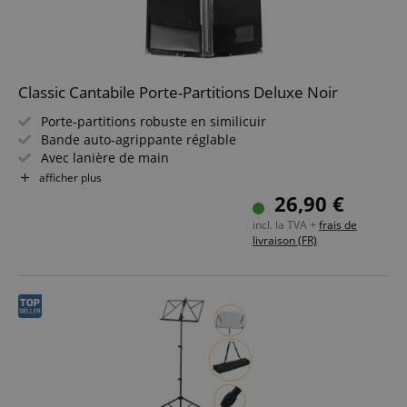
Classic Cantabile Porte-Partitions Deluxe Noir
Porte-partitions robuste en similicuir
Bande auto-agrippante réglable
Avec lanière de main
Pour partitions jusqu'au format DIN A4
afficher plus
Anneau amovible pour insérer des pochettes
26,90 €
transparentes
incl. la TVA +
frais de
Coins de protection en métal
livraison (FR)