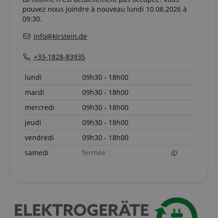
Les cookies strictement nécessaires permettent des
pouvez nous joindre à nouveau lundi 10.08.2026 à
fonctionnalités de base du site Web telles que la
09:30.
connexion des utilisateurs et la gestion des
comptes. Le site Web ne peut pas être utilisé
info@kirstein.de
correctement sans les cookies strictement
nécessaires.
+33-1828-83935
Fournisseur /
Nom
E
Domaine
lundi
09h30 - 18h00
CookieScriptConsent
CookieScript
.kirstein.fr
mardi
09h30 - 18h00
mercredi
09h30 - 18h00
jeudi
09h30 - 18h00
vendredi
09h30 - 18h00
samedi
fermée
Politique de confidentialité de
sid_key
www.kirstein.fr