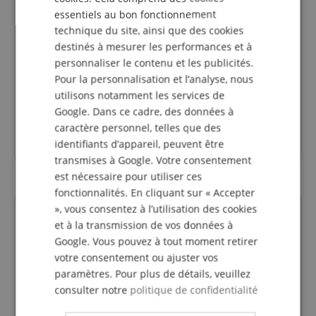
ITALIAN
Accordé à la perfection - exactement 440 Hz
essentiels au bon fonctionnement
SPANISH
Avis d'
Eoin
le 26.06.2025
technique du site, ainsi que des cookies
Cette revue a été traduite automatiquement. Langue originale
destinés à mesurer les performances et à
personnaliser le contenu et les publicités.
achat vérifié
Pour la personnalisation et l’analyse, nous
Parfaitement accordé - exactement 440 Hz. Vous
utilisons notamment les services de
apprécierez la valeur de cet appareil si vous achetez
Google. Dans ce cadre, des données à
d'abord une option moins chère et constatez qu'elle a
caractère personnel, telles que des
434 Hz. Tirez les leçons de mon erreur et achetez
identifiants d’appareil, peuvent être
celle-ci dès maintenant.
transmises à Google. Votre consentement
est nécessaire pour utiliser ces
fonctionnalités. En cliquant sur « Accepter
», vous consentez à l’utilisation des cookies
Des questions concernant ce
et à la transmission de vos données à
produit?
Google. Vous pouvez à tout moment retirer
votre consentement ou ajuster vos
paramètres. Pour plus de détails, veuillez
Poser une question
consulter notre
politique de confidentialité