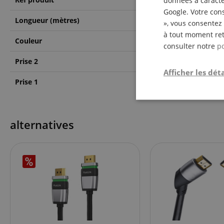
données à caractèr
Google. Votre cons
Longueur (mètres)
2
», vous consentez 
à tout moment ret
Couleur
Blau
consulter notre
po
Prise 2
HDMI
Afficher les déta
Prise 1
HDMI
Strictemen
nécessair
alternatives
Les cookies stricteme
la gestion des compte