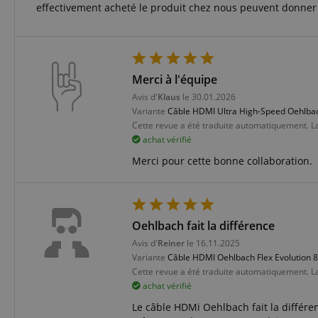
Corp
effectivement acheté le produit chez nous peuvent donner u
.bin
language
_clck
MUID
Micr
Corp
.clar
_clsk
ANONCHK
Merci à l'équipe
Micr
Corp
ledgerCurrency
Avis d'
Klaus
le 30.01.2026
.c.cla
_ga_K0CLWYC8J6
Variante
Câble HDMI Ultra High-Speed Oehlbac
test_cookie
Goog
Cette revue a été traduite automatiquement. L
.doub
session-id
achat vérifié
_uetsid
Micr
Merci pour cette bonne collaboration.
Corp
.kirst
session-id-time
MR
Micr
Corp
.c.bi
Oehlbach fait la différence
FPLC
MR
Micr
Avis d'
Reiner
le 16.11.2025
Corp
.c.cla
Variante
Câble HDMI Oehlbach Flex Evolution 
Cette revue a été traduite automatiquement. L
_uetvid
Micr
aHistoryArticles
achat vérifié
Corp
.kirst
Le câble HDMi Oehlbach fait la différen
_gcl_au
Goog