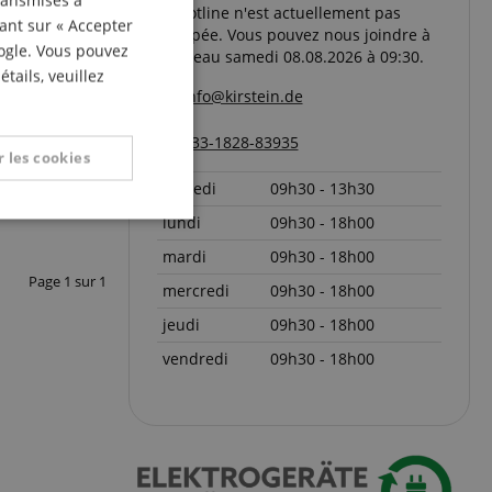
transmises à
La hotline n'est actuellement pas
ITALIAN
uant sur « Accepter
occupée. Vous pouvez nous joindre à
oogle. Vous pouvez
SPANISH
nouveau samedi 08.08.2026 à 09:30.
tails, veuillez
info@kirstein.de
+33-1828-83935
 les cookies
samedi
09h30 - 13h30
lundi
09h30 - 18h00
nctionnalité
mardi
09h30 - 18h00
Page
1
sur
1
mercredi
09h30 - 18h00
jeudi
09h30 - 18h00
vendredi
09h30 - 18h00
on des utilisateurs et
aires.