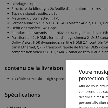
Blindage : triple
Structure du blindage : 2x feuille d’aluminium + 1x tresse d
Type de signal : audio, vidéo
Matériau du connecteur : TPE
Format audio : 5.1 DTS HD, DTS-HD Master Audio, DTS:X, D
Débit de transfert : 48 Gbps
Standard de transmission : HDMI Ultra High Speed avec Et
Fonctionnalités HDMI : format d’image cinéma 21:9, 32 cana
Dolby Vision, HDR dynamique, certifié HDMI 2.1, contrôle 
canal Ethernet, QFT - transport rapide de trame, QMS - com
compression vidéo DSC 1.2, eARC - canal de retour audio a
contenu de la livraison
Votre musiq
protection 
1 x câble HDMI Ultra High-Speed Oehlbach Flex Evolution 
Afin de vous offri
comprend des cook
Spécifications
destinés à mesurer
personnalisation 
Réf produit
00101901