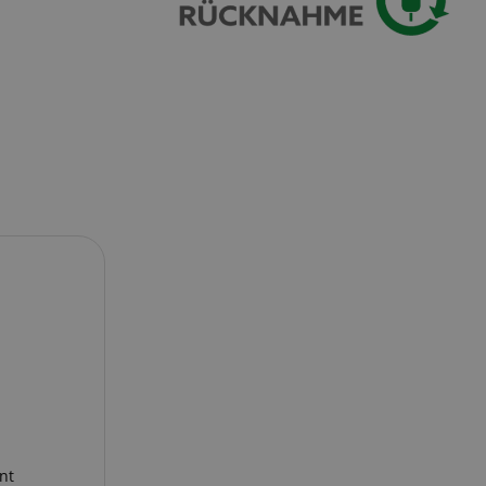
okie-Script.com
or cookie consent
y for Cookie-
to work properly.
serve user session
.
sion sont utilisés
pplication. It
ivités des pages
ure site
to provide a more
reprendre là où ils
tics - qui est une
icitaires tels que
ouramment utilisé de
sateurs uniques en
ifiant client. Il
ilisé pour calculer
nt
tifier. It can be
ur les rapports