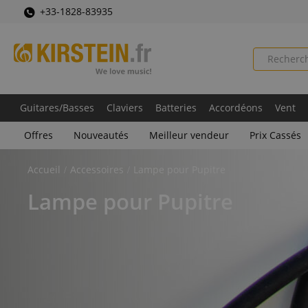
+33-1828-83935
Guitares/Basses
Claviers
Batteries
Accordéons
Vent
Offres
Nouveautés
Meilleur vendeur
Prix Cassés
Accueil
Accessoires
Lampe pour Pupitre
Lampe pour Pupitre