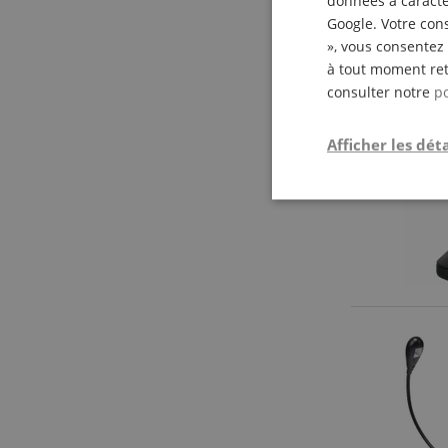
données à caractèr
Google. Votre cons
», vous consentez 
à tout moment ret
consulter notre
po
Afficher les déta
Strictemen
nécessair
Les cookies stricteme
la gestion des compte