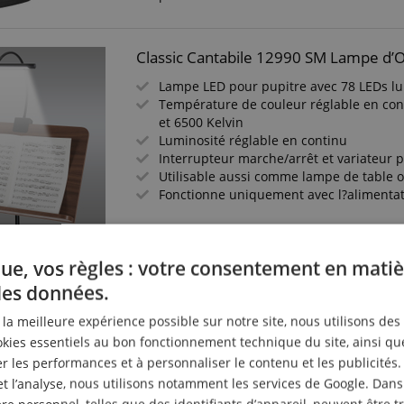
Classic Cantabile 12990 SM Lampe d’O
Lampe LED pour pupitre avec 78 LEDs l
Température de couleur réglable en con
et 6500 Kelvin
Luminosité réglable en continu
Interrupteur marche/arrêt et variateur p
Utilisable aussi comme lampe de table 
Fonctionne uniquement avec l?alimentat
ue, vos règles : votre consentement en matiè
Showlite Bright Light 4 LED Lampe Pup
des données.
Quatre LEDs puissantes et efficaces
r la meilleure expérience possible sur notre site, nous utilisons des
Deux niveaux de luminosité
Alimentation par piles ou adaptateur se
ies essentiels au bon fonctionnement technique du site, ainsi qu
Éclairage particulièrement uniforme
 les performances et à personnaliser le contenu et les publicités.
Cols de cygne souples et flexibles
et l’analyse, nous utilisons notamment les services de Google. Dans
Piles et câble USB inclus