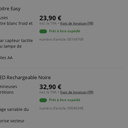
itre Easy
23,90 €
uses
e blanc froid et
incl. la TVA +
frais de livraison (FR)
Prêt à être expédié
numéro d'article: 00104768
ar capteur tactile
ou lampe de
iles AA
LED Rechargeable Noire
32,90 €
mineuses
rtitions
incl. la TVA +
frais de livraison (FR)
Prêt à être expédié
numéro d'article: 00046348
age variable du
 prise secteur