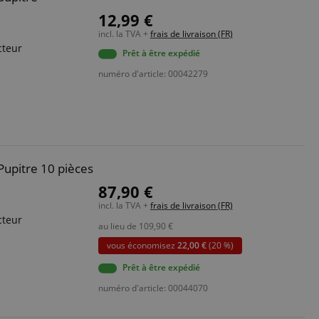
12,99 €
incl. la TVA +
frais de livraison (FR)
cteur
Prêt à être expédié
numéro d'article: 00042279
Pupitre 10 pièces
87,90 €
incl. la TVA +
frais de livraison (FR)
cteur
au lieu de
109,90
€
vous économisez
22,00 €
(20 %)
Prêt à être expédié
numéro d'article: 00044070