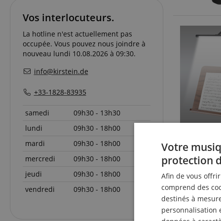
Vos interlocuteurs.
La hotline n'est actuellement pas
occupée. Vous pouvez nous joindre à
nouveau lundi 10.08.2026 à 09:30.
info@kirstein.de
+33-1828-83935
samedi
09h30 - 13h30
lundi
09h30 - 18h00
mardi
09h30 - 18h00
Votre musiq
protection 
mercredi
09h30 - 18h00
jeudi
09h30 - 18h00
Afin de vous offri
comprend des cook
vendredi
09h30 - 18h00
destinés à mesurer
personnalisation 