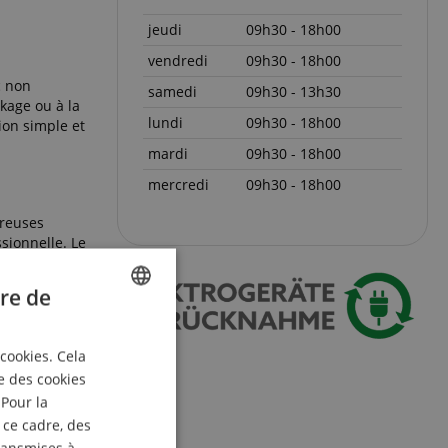
jeudi
09h30 - 18h00
vendredi
09h30 - 18h00
c non
samedi
09h30 - 13h30
ckage ou à la
lundi
09h30 - 18h00
ion simple et
mardi
09h30 - 18h00
mercredi
09h30 - 18h00
breuses
ssionnelle. Le
 tu trouveras
re de
ENGLISH
 cookies. Cela
GERMAN
e des cookies
DUTCH
 Pour la
 ce cadre, des
FRENCH