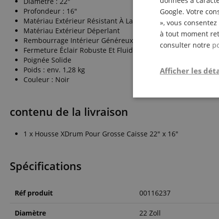
données à caractèr
Diamètre : 22"
Profondeur : 16"
Google. Votre cons
Matériau Extérieur Résistant À La Déchirure En Fibre Synth
», vous consentez 
Matériau Extérieur Déperlant
à tout moment ret
Rembourrage Intérieur Généreux
consulter notre
po
Fermeture Éclair Robuste Et Fluide
Poignée Solide
Poids : env. 1,28 kg
Afficher les déta
Couleur : Noir
Strictemen
nécessair
contenu de la livraison
1 x Housse XDrum Pour Grosse Caisse 22" x 16"
Spécifications
Réf produit
00116237
Les cookies stricteme
la gestion des compte
Diamètre
22 Zoll