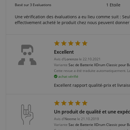
Corp
1 Etoile
Basé sur 3 Evaluations
.bin
language
_clck
MUID
Micr
Une vérification des évaluations a eu lieu comme suit : Seul
Corp
effectivement acheté le produit chez nous peuvent donner u
.clar
_clsk
ANONCHK
Micr
Corp
ledgerCurrency
.c.cla
_ga_K0CLWYC8J6
test_cookie
Goog
Excellent
.doub
session-id
Avis d'
Lorenzo
le 22.10.2021
_uetsid
Micr
Variante
Sac de Batterie XDrum Classic pour B
Corp
.kirst
Cette revue a été traduite automatiquement. L
session-id-time
achat vérifié
MR
Micr
Corp
Excellent rapport qualité-prix et livrais
.c.bi
FPLC
MR
Micr
Corp
.c.cla
Un produit de qualité et une expéd
_uetvid
Micr
aHistoryArticles
Corp
Avis d'
Neeme
le 21.10.2019
.kirst
Variante
Sac de Batterie XDrum Classic pour B
_gcl_au
Goog