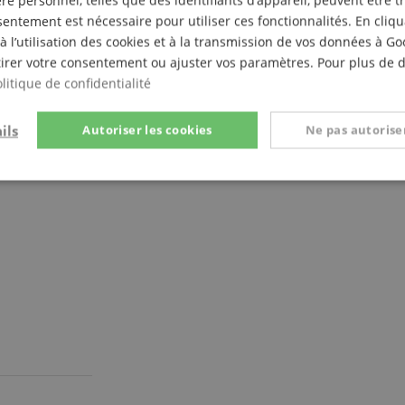
e personnel, telles que des identifiants d’appareil, peuvent être 
entement est nécessaire pour utiliser ces fonctionnalités. En cliq
étique
à l’utilisation des cookies et à la transmission de vos données à G
irer votre consentement ou ajuster vos paramètres. Pour plus de dé
litique de confidentialité
ils
Autoriser les cookies
Ne pas autoriser
t
Performance
Ciblage
Fo
e
Strictement nécessaire
Performance
Ciblage
Fonctionnalité
nt nécessaires permettent des fonctionnalités de base du site Web telles que la connexi
s. Le site Web ne peut pas être utilisé correctement sans les cookies strictement nécess
Fournisseur /