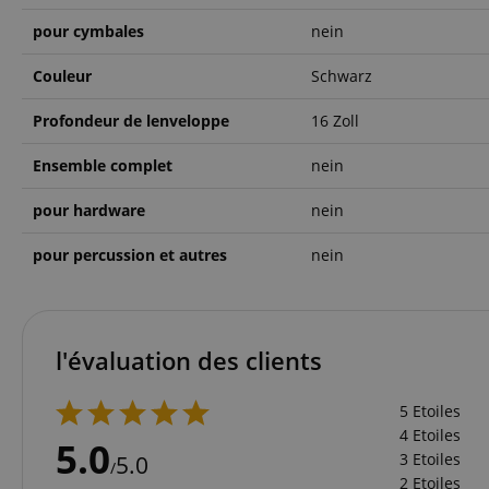
Nom
pour cymbales
nein
CookieScriptConse
Couleur
Schwarz
Profondeur de lenveloppe
16 Zoll
sid_key
CrossDomainCookie
Ensemble complet
nein
FPGSID
pour hardware
nein
pour percussion et autres
nein
Nom
Nom
Fourn
Nom
Doma
sib_cuid
apay-session-
l'évaluation des clients
set
FPID
Goog
.kirst
5 Etoiles
_ga
_fbp
Meta
session-id-apay
Inc.
4 Etoiles
5.0
.kirst
3 Etoiles
5.0
/
session-token
MUID
Micr
2 Etoiles