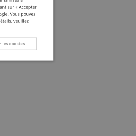
transmises à
ITALIAN
uant sur « Accepter
oogle. Vous pouvez
SPANISH
tails, veuillez
 les cookies
nctionnalité
on des utilisateurs et
aires.