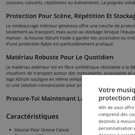
sessions, concerts, répétitions ou événements. La poignée solide
Protection Pour Scène, Répétition Et Stocka
Le rembourrage intérieur généreux offre une couche de protectio
seulement au transport, mais aussi au stockage lorsque l'équipem
maison : la housse XDrum t'aide à garder ton accessoire ou in
d'une protection fiable est particulièrement pratique.
Matériau Robuste Pour Le Quotidien
Le matériau extérieur est en fibre synthétique résistante à la 
situations de transport autour des instruments, accessoires et ac
logo XDrum souligne en même temps l'aspect instrumenté et net.
ici une solution convaincante pour protection, transport et stoc
Votre musiq
protection 
Procure-Toi Maintenant La Housse XDrum A
Afin de vous offri
Caractéristiques
comprend des cook
destinés à mesurer
personnalisation 
Housse Pour Grosse Caisse