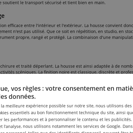
 soutient le transport sécurisé et tient bien en main.
ge
n efficace entre l'intérieur et l'extérieur. La housse convient don
ent n'est pas utilisé. Que ce soit en répétition, en studio, en sto
strument propre, rangé et protégé. La combinaison d'une manipulat
déchirure et traité déperlant. La housse est ainsi adaptée à de nom
tivités scéniques. La finition noire est classique, discrète et profe
 Si tu cherches une housse compacte, résistante et fonctionnelle,
kage.
ue, vos règles : votre consentement en matiè
des données.
daptée À Ton Équipement !
r la meilleure expérience possible sur notre site, nous utilisons des
ies essentiels au bon fonctionnement technique du site, ainsi qu
 les performances et à personnaliser le contenu et les publicités.
et l’analyse, nous utilisons notamment les services de Google. Dans