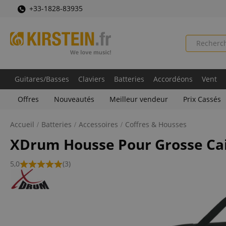
+33-1828-83935
Guitares/Basses
Claviers
Batteries
Accordéons
Vent
Offres
Nouveautés
Meilleur vendeur
Prix Cassés
Accueil
Batteries
Accessoires
Coffres & Housses
XDrum Housse Pour Grosse Cais
5,0
(3)