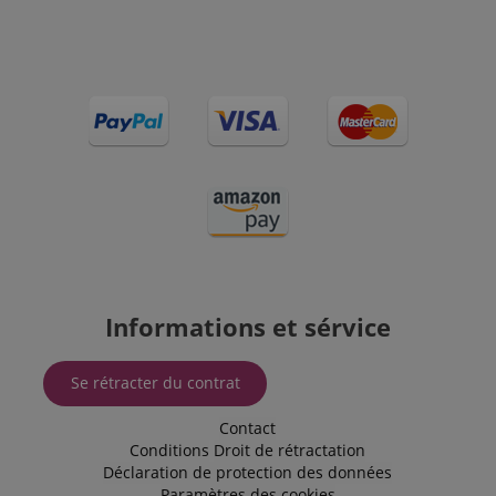
mois
défini par
.doubleclick.net
Doubleclick
et fournit des
informations
sur la
manière dont
l'utilisateur
final utilise le
site Web et
sur toute
publicité que
l'utilisateur
final a pu
voir avant de
visiter ledit
site Web.
sid
www.kirstein.fr
Session
Il s'agit d'un
nom de
cookie très
courant, mais
Informations et sérvice
lorsqu'il se
trouve en
tant que
cookie de
Se rétracter du contrat
session, il est
susceptible
d'être utilisé
Contact
comme pour
Conditions
Droit de rétractation
la gestion de
l'état de
Déclaration de protection des données
session.
Paramètres des cookies