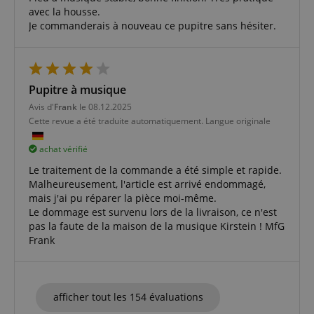
comptes. Le site Web ne peut pas être utilisé
avec la housse.
correctement sans les cookies strictement
Je commanderais à nouveau ce pupitre sans hésiter.
nécessaires.
Fournisseur /
Nom
E
Domaine
CookieScriptConsent
CookieScript
Pupitre à musique
.kirstein.fr
Avis d'
Frank
le 08.12.2025
Cette revue a été traduite automatiquement. Langue originale
achat vérifié
Le traitement de la commande a été simple et rapide.
Malheureusement, l'article est arrivé endommagé,
mais j'ai pu réparer la pièce moi-même.
Le dommage est survenu lors de la livraison, ce n'est
pas la faute de la maison de la musique Kirstein ! MfG
Frank
Politique de confidentialité de
sid_key
www.kirstein.fr
Google
CrossDomainCookieScriptConsent_389
.crossdomain.cookie-
afficher tout les 154 évaluations
script.com