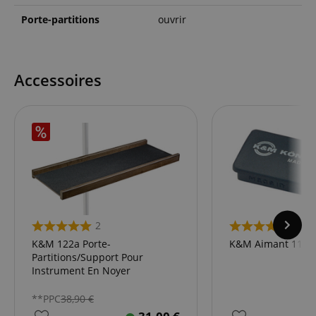
Porte-partitions
ouvrir
Accessoires
2
3
K&M 122a Porte-
K&M Aimant 115/
Partitions/Support Pour
Instrument En Noyer
**PPC
38,90
€