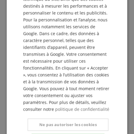
suit : Seuls les clients qui sont inscrits dans notre
destinés à mesurer les performances et à
boutique en ligne et qui ont effectivement acheté
personnaliser le contenu et les publicités.
le produit chez nous peuvent donner une
Pour la personnalisation et l’analyse, nous
évaluation de l'article dans leur compte client.
utilisons notamment les services de
Google. Dans ce cadre, des données à
caractère personnel, telles que des
identifiants d’appareil, peuvent être
pupitre pour partitions
transmises à Google. Votre consentement
est nécessaire pour utiliser ces
Avis d'
Gerard
le 01.03.2022
achat vérifié
fonctionnalités. En cliquant sur « Accepter
», vous consentez à l’utilisation des cookies
Ce pupitre me donne satisfaction car son support de
et à la transmission de vos données à
4 cm de profondeur permet de recevoir un classeur
conséquent.
Google. Vous pouvez à tout moment retirer
votre consentement ou ajuster vos
paramètres. Pour plus de détails, veuillez
consulter notre
politique de confidentialité
Produit conforme à la commande
Avis d'
BLANCHARD
le 24.11.2020
Ne pas autoriser les cookies
achat vérifié