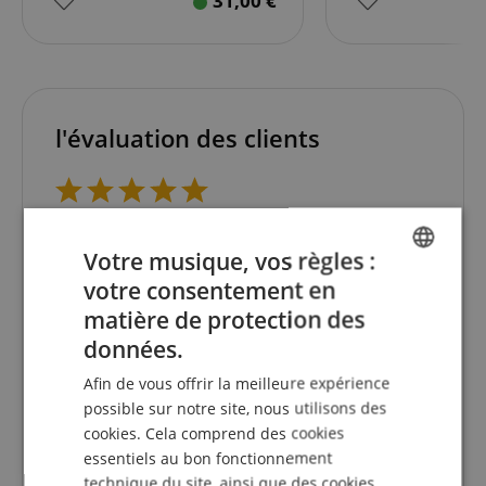
31,00
€
l'évaluation des clients
4.8
5.0
/
Votre musique, vos règles :
Basé sur 154 Evaluations
votre consentement en
ENGLISH
afficher tout les évaluations
matière de protection des
GERMAN
données.
5 Etoiles
136
4 Etoiles
10
DUTCH
Afin de vous offrir la meilleure expérience
3 Etoiles
2
FRENCH
possible sur notre site, nous utilisons des
2 Etoiles
5
cookies. Cela comprend des cookies
1 Etoile
1
ITALIAN
essentiels au bon fonctionnement
SPANISH
technique du site, ainsi que des cookies
Une vérification des évaluations a eu lieu comme