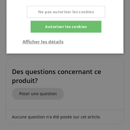
il est censé être un cadeau. Je ne peux donc que me
Ne pas autoriser les cookies
réjouir de cet achat.
Autoriser les cookies
afficher tout les 9 évaluations
Afficher les détails
Strictement
Performance
Ciblage
nécessaire
Des questions concernant ce
produit?
Fonctionnalité
Poser une question
Aucune question n'a été posée sur cet article.
Strictement nécessaire
Performance