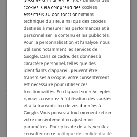
possible sur notre site, nous utilisons des
Dans l'ensemble, la qualité ne peut être comparée à K
cookies. Cela comprend des cookies
ITALIAN
+ M, mais pour le prix toujours excellent.
essentiels au bon fonctionnement
SPANISH
technique du site, ainsi que des cookies
destinés à mesurer les performances et à
personnaliser le contenu et les publicités.
Traitement de haut niveau
Pour la personnalisation et l’analyse, nous
Avis d'
Wolfgang
le 19.03.2019
utilisons notamment les services de
Cette revue a été traduite automatiquement. Langue originale
Google. Dans ce cadre, des données à
caractère personnel, telles que des
achat vérifié
identifiants d’appareil, peuvent être
Expédition rapide et marchandises telles que
transmises à Google. Votre consentement
décrites. Encore une fois, avec plaisir
est nécessaire pour utiliser ces
fonctionnalités. En cliquant sur « Accepter
», vous consentez à l’utilisation des cookies
et à la transmission de vos données à
moins de 20,00 Euro
Google. Vous pouvez à tout moment retirer
Avis d'
Erhard
le 13.12.2017
votre consentement ou ajuster vos
Cette revue a été traduite automatiquement. Langue originale
paramètres. Pour plus de détails, veuillez
consulter notre
politique de confidentialité
achat vérifié