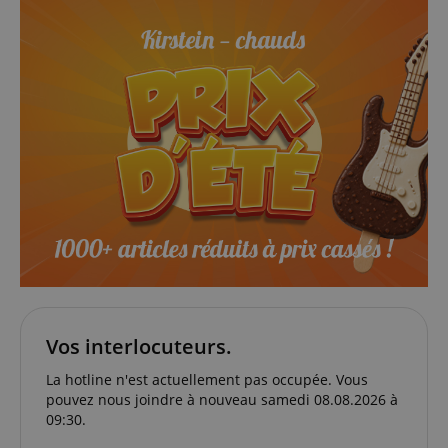
Ciblage
Fonctionnalité
Les cookies strictement nécessaires permettent des
fonctionnalités de base du site Web telles que la
connexion des utilisateurs et la gestion des
comptes. Le site Web ne peut pas être utilisé
correctement sans les cookies strictement
nécessaires.
Fournisseur /
Nom
E
Domaine
CookieScriptConsent
CookieScript
.kirstein.fr
Vos interlocuteurs.
La hotline n'est actuellement pas occupée. Vous
pouvez nous joindre à nouveau samedi 08.08.2026 à
09:30.