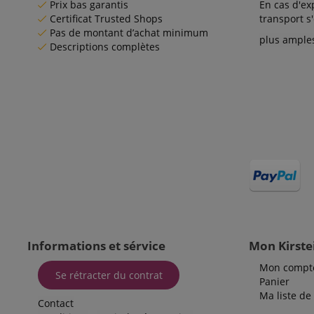
Prix bas garantis
En cas d'ex
sid_key
Certificat Trusted Shops
transport s
CrossDomainCookie
Pas de montant d’achat minimum
plus ample
Descriptions complètes
FPGSID
Nom
Nom
Fourn
Nom
Doma
sib_cuid
apay-session-
set
FPID
Goog
.kirst
_ga
_fbp
Meta
session-id-apay
Inc.
.kirst
session-token
MUID
Micr
Informations et sérvice
Mon Kirste
Corp
.bin
language
Mon compt
_clck
Se rétracter du contrat
MUID
Micr
Panier
Corp
Ma liste de
.clar
Contact
_clsk