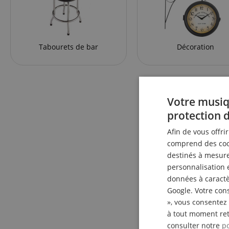
Tabourets de bar
Décoration
Votre musiq
protection 
Afin de vous offri
comprend des cook
destinés à mesurer
personnalisation 
données à caractèr
Google. Votre cons
», vous consentez 
à tout moment ret
consulter notre
po