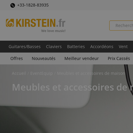
+33-1828-83935
Guitares/Basses
Claviers
Batteries
Accordéons
Vent
Offres
Nouveautés
Meilleur vendeur
Prix Cassés
Accueil
EventEquip
Meubles et accessoires de maison
Meubles et accessoires de