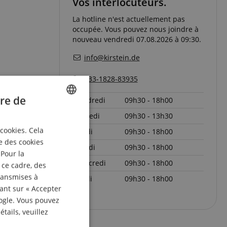
Vos interlocuteurs.
La hotline n'est actuellement pas
occupée. Vous pouvez nous joindre à
nouveau vendredi 07.08.2026 à 09:30.
info@kirstein.de
+33-1828-83935
re de
vendredi
09h30 - 18h00
samedi
09h30 - 13h30
ENGLISH
 cookies. Cela
lundi
09h30 - 18h00
GERMAN
e des cookies
mardi
09h30 - 18h00
DUTCH
 Pour la
mercredi
09h30 - 18h00
 ce cadre, des
FRENCH
transmises à
jeudi
09h30 - 18h00
ITALIAN
uant sur « Accepter
oogle. Vous pouvez
SPANISH
tails, veuillez