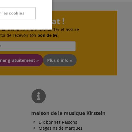
 les cookies
e Kirstein Beat !
 maintenant à notre newsletter et assure-
nctionnalité
toi de recevoir ton
bon de 5€
.
ner gratuitement »
Plus d'info »
on des utilisateurs et
aires.
maison de la musique Kirstein
okie-Script.com
or cookie consent
Dix bonnes Raisons
y for Cookie-
to work properly.
Magasins de marques