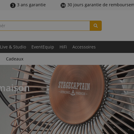
3 ans garantie
30 jours garantie de rembourse
Live & Studio
EventEquip
HiFi
Accessoires
Cadeaux
 maison