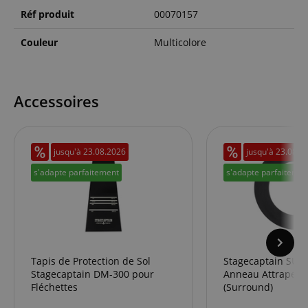
Réf produit
00070157
Couleur
Multicolore
Accessoires
jusqu'à
23.08.2026
jusqu'à
23.08.2
s'adapte parfaitement
s'adapte parfaitemen
Tapis de Protection de Sol
Stagecaptain SUR
Stagecaptain DM-300 pour
Anneau Attrape-D
Fléchettes
(Surround)