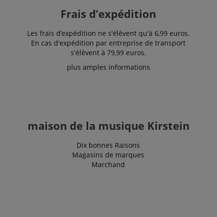
SM
.c.clarity.ms
Session
This is a
Frais d’expédition
Microsoft
MSN 1st
party cookie
Les frais d’expédition ne s'élèvent qu'à 6,99 euros.
which we use
to measure
En cas d'expédition par entreprise de transport
the use of
s'élèvent à 79,99 euros.
the website
for internal
plus amples informations
analytics.
IDE
1 an 1
Ce cookie est
Google LLC
mois
défini par
.doubleclick.net
Doubleclick
et fournit des
informations
sur la
maison de la musique Kirstein
manière dont
l'utilisateur
final utilise le
site Web et
Dix bonnes Raisons
sur toute
Magasins de marques
publicité que
Marchand
l'utilisateur
final a pu
voir avant de
visiter ledit
site Web.
sid
www.kirstein.fr
Session
Il s'agit d'un
nom de