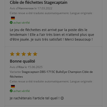
Cible de fléchettes Stagecaptain
Avis d'
Hannerose
le 17.03.2022
Cette revue a été traduite automatiquement. Langue originale
Strictement nécessaire
Performance
achat vérifié
Ciblage
Fonctionnalité
Le jeu de fléchettes est arrivé par la poste dès le
lendemain ! Elle a l'air très bien et n'attend plus que
Les cookies strictement nécessaires permettent des
d'être jouée. Je suis très satisfait ! Merci beaucoup !
fonctionnalités de base du site Web telles que la
connexion des utilisateurs et la gestion des
comptes. Le site Web ne peut pas être utilisé
correctement sans les cookies strictement
nécessaires.
Bonne qualité
Fournisseur /
Nom
E
Domaine
Avis d'
Rita
le 15.06.2025
Variante
Stagecaptain DBS-1715C BullsEye Champion Cible de
CookieScriptConsent
CookieScript
fléchettes
.kirstein.fr
Cette revue a été traduite automatiquement. Langue originale
achat vérifié
Je rachèterais l'article tel quel ! 😉