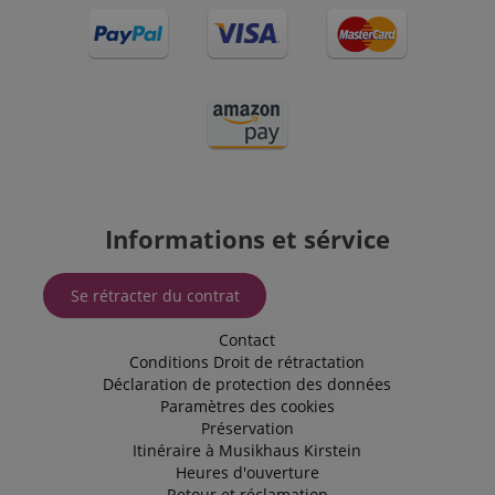
cookie très
courant, mais
lorsqu'il se
trouve en
tant que
cookie de
session, il est
susceptible
d'être utilisé
comme pour
la gestion de
l'état de
session.
SRM_B
1 an 3
This is a
Microsoft
Informations et sérvice
semaines
Microsoft
Corporation
MSN 1st
.c.bing.com
party cookie
that ensures
Se rétracter du contrat
the proper
functioning
of this
Contact
website.
Conditions
Droit de rétractation
Déclaration de protection des données
Paramètres des cookies
Préservation
Itinéraire à Musikhaus Kirstein
Heures d'ouverture
Retour et réclamation