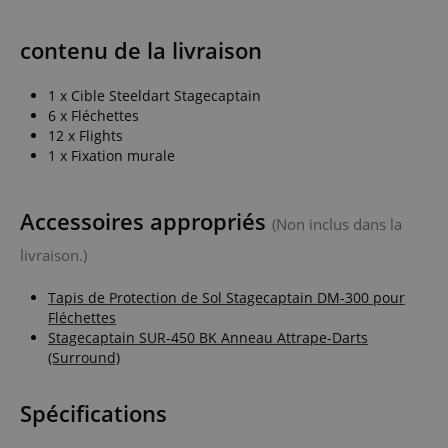
contenu de la livraison
1 x Cible Steeldart Stagecaptain
6 x Fléchettes
12 x Flights
1 x Fixation murale
Accessoires appropriés
(Non inclus dans la
livraison.)
Tapis de Protection de Sol Stagecaptain DM-300 pour
Fléchettes
Stagecaptain SUR-450 BK Anneau Attrape-Darts
(Surround)
Spécifications