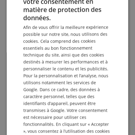
votre consentement en
ENGLISH
matière de protection des
Une vérification des évaluations a eu lieu comme
GERMAN
suit : Seuls les clients qui sont inscrits dans notre
données.
boutique en ligne et qui ont effectivement acheté
DUTCH
Afin de vous offrir la meilleure expérience
le produit chez nous peuvent donner une
FRENCH
évaluation de l'article dans leur compte client.
possible sur notre site, nous utilisons des
cookies. Cela comprend des cookies
ITALIAN
essentiels au bon fonctionnement
SPANISH
technique du site, ainsi que des cookies
destinés à mesurer les performances et à
SUPER QUALITÉ
personnaliser le contenu et les publicités.
Avis d'
BENNES
le 10.08.2026
Pour la personnalisation et l’analyse, nous
achat vérifié
utilisons notamment les services de
Je suis absolument satisfait de ma commande Cible
Google. Dans ce cadre, des données à
en Sisal de très bonne qualité (pro).
caractère personnel, telles que des
Les Fils de séparation des cases est vraiment très fin
identifiants d’appareil, peuvent être
et sans aucune agraphe .
transmises à Google. Votre consentement
Avec les chiffres qui peuvent tourner pour changer la
zone de tir.
est nécessaire pour utiliser ces
Les fléchettes sont de bonne qualité (18gr)
fonctionnalités. En cliquant sur « Accepter
Kit de fixation facile .
», vous consentez à l’utilisation des cookies