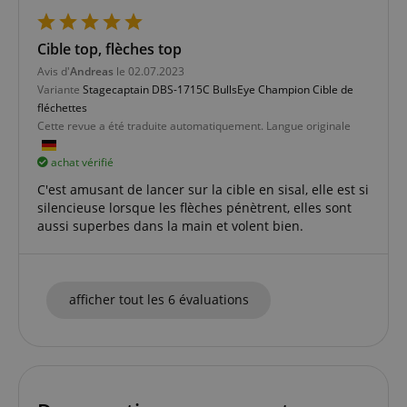
Cible top, flèches top
Avis d'
Andreas
le 02.07.2023
Variante
Stagecaptain DBS-1715C BullsEye Champion Cible de
fléchettes
Politique de confidentialité de
sid_key
www.kirstein.fr
Cette revue a été traduite automatiquement. Langue originale
Google
CrossDomainCookieScriptConsent_389
.crossdomain.cookie-
script.com
achat vérifié
FPGSID
Google
C'est amusant de lancer sur la cible en sisal, elle est si
.kirstein.fr
silencieuse lorsque les flèches pénètrent, elles sont
aussi superbes dans la main et volent bien.
afficher tout les 6 évaluations
Fournisseur /
Nom
Expiration
La description
Domaine
Fournisseur /
La
Nom
Expiration
Domaine
description
apay-session-
1 an
Ce cookie est
Amazon.com
Fournisseur /
La
Nom
Expiration
set
défini par