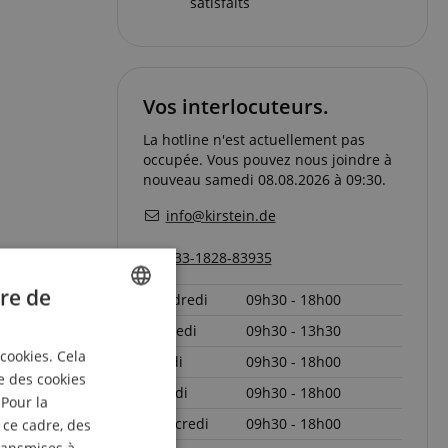
satisfaits
Vos interlocuteurs.
La hotline n'est actuellement pas
occupée. Vous pouvez nous joindre à
nouveau samedi 08.08.2026 à 09:30.
info@kirstein.de
+33-1828-83935
re de
vendredi
09h30 - 18h00
ENGLISH
samedi
09h30 - 13h30
 cookies. Cela
lundi
09h30 - 18h00
GERMAN
e des cookies
mardi
09h30 - 18h00
DUTCH
 Pour la
mercredi
09h30 - 18h00
 ce cadre, des
FRENCH