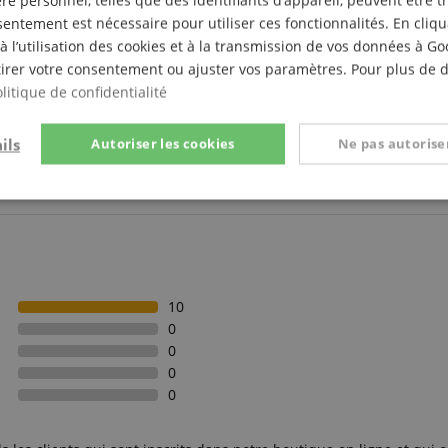
e personnel, telles que des identifiants d’appareil, peuvent être 
entement est nécessaire pour utiliser ces fonctionnalités. En cliq
à l’utilisation des cookies et à la transmission de vos données à G
irer votre consentement ou ajuster vos paramètres. Pour plus de dé
litique de confidentialité
ils
Autoriser les cookies
Ne pas autoriser
t
Performance
Ciblage
Fo
e
10
0
0
Strictement nécessaire
Performance
Ciblage
Fonctionnalité
0
0
nt nécessaires permettent des fonctionnalités de base du site Web telles que la connexi
s. Le site Web ne peut pas être utilisé correctement sans les cookies strictement nécess
Fournisseur /