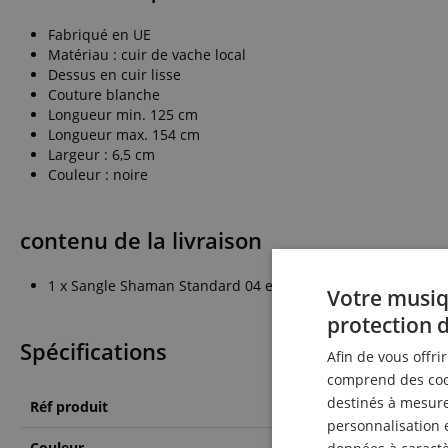
Fabriqué en UE
Matériau : cuir de vache local
Dessus en cuir lisse
Couture blanche
Longueur min. 125 cm
Longueur max. 154 cm
Largeur : 6,5 cm
Couleur : noire
contenu de la livraison
1 x Sangle Shaman Standard 04 en cuir
Votre musiq
protection 
Spécifications
Afin de vous offri
comprend des cook
destinés à mesurer
Réf produit
00042093
personnalisation 
Couleur
Noir