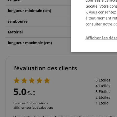
données à caractèr
Google. Votre cons
longueur minimale (cm)
125
», vous consentez 
à tout moment ret
rembourré
Non
consulter notre
po
Matériel
Cuir
Afficher les déta
longueur maximale (cm)
154
Strictemen
nécessair
l'évaluation des clients
5 Etoiles
4 Etoiles
5.0
3 Etoiles
5.0
/
2 Etoiles
1 Etoile
Basé sur 10 Evaluations
Les cookies stricteme
afficher tout les évaluations
la gestion des compte