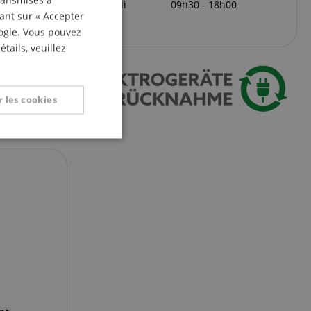
transmises à
jeudi
09h30 - 18h00
ITALIAN
uant sur « Accepter
oogle. Vous pouvez
SPANISH
tails, veuillez
 les cookies
nctionnalité
on des utilisateurs et
aires.