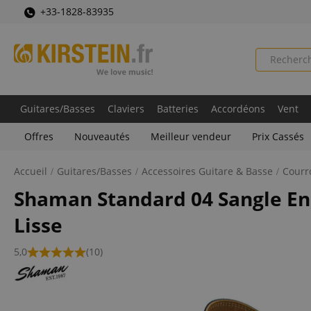
+33-1828-83935
Guitares/Basses
Claviers
Batteries
Accordéons
Vent
Offres
Nouveautés
Meilleur vendeur
Prix Cassés
Accueil
Guitares/Basses
Accessoires Guitare & Basse
Courr
Shaman Standard 04 Sangle En 
Lisse
5,0
(10)