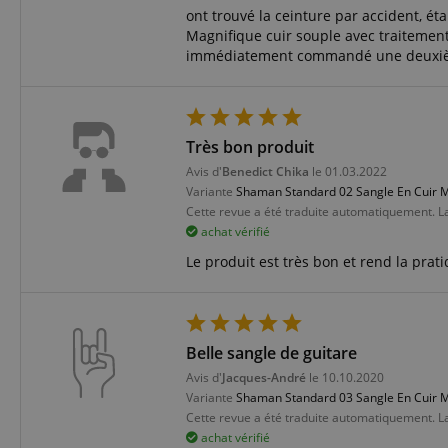
Corp
ont trouvé la ceinture par accident, éta
.bin
language
Magnifique cuir souple avec traitement
_clck
MUID
Micr
immédiatement commandé une deuxiè
Corp
.clar
_clsk
ANONCHK
Micr
Corp
ledgerCurrency
.c.cla
_ga_K0CLWYC8J6
Très bon produit
test_cookie
Goog
Avis d'
Benedict Chika
le 01.03.2022
.doub
session-id
Variante
Shaman Standard 02 Sangle En Cuir Ma
Cette revue a été traduite automatiquement. L
_uetsid
Micr
Corp
achat vérifié
.kirst
session-id-time
Le produit est très bon et rend la prat
MR
Micr
Corp
.c.bi
FPLC
MR
Micr
Corp
Belle sangle de guitare
.c.cla
Avis d'
Jacques-André
le 10.10.2020
_uetvid
Micr
Variante
Shaman Standard 03 Sangle En Cuir M
aHistoryArticles
Corp
Cette revue a été traduite automatiquement. L
.kirst
achat vérifié
_gcl_au
Goog