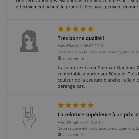
Une vérification des évaluations a eu lieu comme suit : Seul
Nom
effectivement acheté le produit chez nous peuvent donner u
CookieScriptConse
sid_key
Très bonne qualité !
CrossDomainCookie
Avis d'
Sonja
le 08.02.2019
Cette revue a été traduite automatiquement. L
FPGSID
achat vérifié
La ceinture en cuir Shaman Standard 04
confortable à porter sur l'épaule. Très
couleur de la couture blanche : elle n
dérange pas.
Nom
Nom
Fourn
Nom
Doma
sib_cuid
apay-session-
set
FPID
Goog
.kirst
La ceinture supérieure à un prix i
_ga
_fbp
Meta
session-id-apay
Avis d'
Birgit
le 24.10.2018
Inc.
.kirst
Cette revue a été traduite automatiquement. L
achat vérifié
session-token
MUID
Micr