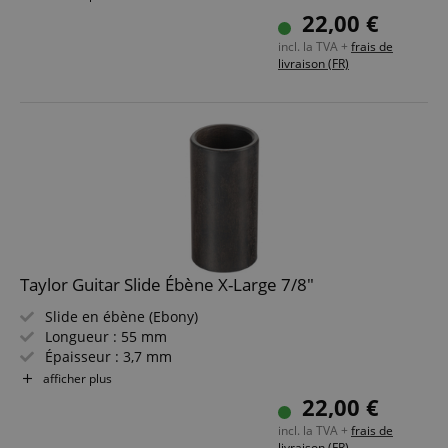
22,00 €
incl. la TVA +
frais de
livraison (FR)
Taylor Guitar Slide Ébène X-Large 7/8"
Slide en ébène (Ebony)
Longueur : 55 mm
Épaisseur : 3,7 mm
Diamètre : 22,23 mm (X-Large)
afficher plus
22,00 €
incl. la TVA +
frais de
livraison (FR)