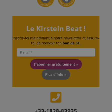
nécessaires.
Fournisseur /
Nom
E
Domaine
CookieScriptConsent
CookieScript
.kirstein.fr
Le Kirstein Beat !
Inscris-toi maintenant à notre newsletter et assure-
toi de recevoir ton
bon de 5€
.
S'abonner gratuitement »
Plus d'info »
Politique de confidentialité de
sid_key
www.kirstein.fr
Google
CrossDomainCookieScriptConsent_389
.crossdomain.cookie-
script.com
FPGSID
Google
+33-1828-83935
.kirstein.fr