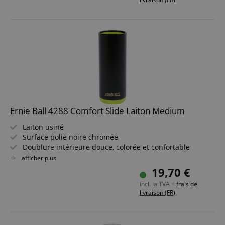
Ernie Ball 4288 Comfort Slide Laiton Medium
Laiton usiné
Surface polie noire chromée
Doublure intérieure douce, colorée et confortable
Taille de bague 8-10
afficher plus
19,70 €
incl. la TVA +
frais de
livraison (FR)