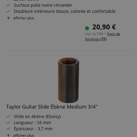
Surface polie noire chromée
Doublure intérieure douce, colorée et confortable
Taille de bague 11-13
afficher plus
20,90 €
incl. la TVA +
frais de
livraison (FR)
Taylor Guitar Slide Ébène Medium 3/4"
Slide en ébène (Ebony)
Longueur : 55 mm
Épaisseur : 3,7 mm
Diamètre : 19,05 mm (Medium)
afficher plus