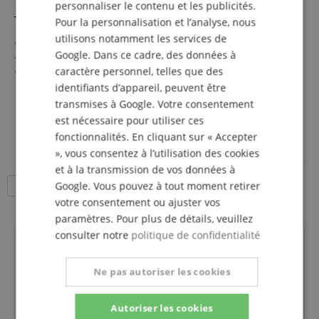
personnaliser le contenu et les publicités.
Taylor Guitar Slide Ébène Petit 11/16"
Pour la personnalisation et l’analyse, nous
utilisons notamment les services de
Slide en ébène (Ebony)
Google. Dans ce cadre, des données à
Longueur : 55 mm
caractère personnel, telles que des
Épaisseur : 3,7 mm
Diamètre : 17,46 mm (Petit)
identifiants d’appareil, peuvent être
afficher plus
22,00 €
transmises à Google. Votre consentement
est nécessaire pour utiliser ces
incl. la TVA +
frais de
fonctionnalités. En cliquant sur « Accepter
livraison (FR)
», vous consentez à l’utilisation des cookies
et à la transmission de vos données à
Google. Vous pouvez à tout moment retirer
18 Produits par page
votre consentement ou ajuster vos
paramètres. Pour plus de détails, veuillez
consulter notre
politique de confidentialité
Vos interlocuteurs.
La hotline n'est actuellement pas occupée. Vous
Ne pas autoriser les cookies
pouvez nous joindre à nouveau vendredi 07.08.2026
à 09:30.
Autoriser les cookies