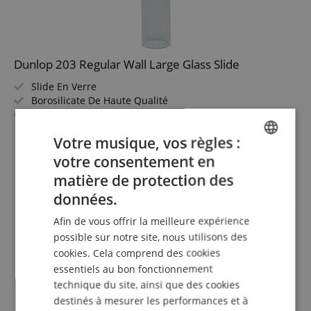
Dunlop 203 Regular Wall Large Glass Slide
Slide En Verre
Borosilicate De Haute Qualité
Regular Wall
Large 22 x 25 x 69 mm
afficher plus
Votre musique, vos règles :
11,00 €
votre consentement en
ENGLISH
incl. la TVA +
frais de
matière de protection des
livraison (FR)
GERMAN
données.
DUTCH
Afin de vous offrir la meilleure expérience
FRENCH
possible sur notre site, nous utilisons des
cookies. Cela comprend des cookies
ITALIAN
essentiels au bon fonctionnement
SPANISH
technique du site, ainsi que des cookies
destinés à mesurer les performances et à