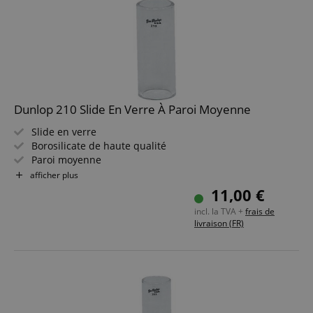
Dunlop 210 Slide En Verre À Paroi Moyenne
Slide en verre
Borosilicate de haute qualité
Paroi moyenne
Moyen 20 x 25 x 60 mm
afficher plus
11,00 €
incl. la TVA +
frais de
livraison (FR)