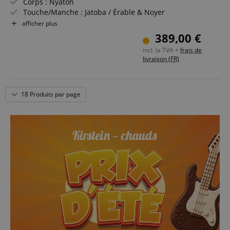
Corps : Nyatoh
Touche/Manche : Jatoba / Érable & Noyer
Micros : 2x PowerSpan Dual Coil (actifs)
afficher plus
Couleur & finition : Weathered Black, Satiné
389,00 €
incl. la TVA +
frais de
livraison (FR)
18 Produits par page