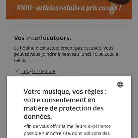
Vos interlocuteurs.
La hotline n'est actuellement pas occupée. Vous
pouvez nous joindre à nouveau lundi 10.08.2026 à
09:30.
info@kirstein.de
+33-1828-83935
Votre musique, vos règles :
lundi
09h30 - 18h00
votre consentement en
ENGLISH
matière de protection des
mardi
09h30 - 18h00
GERMAN
données.
mercredi
09h30 - 18h00
DUTCH
jeudi
09h30 - 18h00
Afin de vous offrir la meilleure expérience
FRENCH
possible sur notre site, nous utilisons des
vendredi
09h30 - 18h00