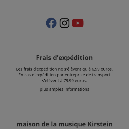
Les cookies strictement nécessaires permettent des
fonctionnalités de base du site Web telles que la
connexion des utilisateurs et la gestion des
comptes. Le site Web ne peut pas être utilisé
correctement sans les cookies strictement
nécessaires.
Fournisseur /
Nom
E
Domaine
CookieScriptConsent
CookieScript
Frais d’expédition
.kirstein.fr
Les frais d’expédition ne s'élèvent qu'à 6,99 euros.
En cas d'expédition par entreprise de transport
s'élèvent à 79,99 euros.
plus amples informations
maison de la musique Kirstein
Politique de confidentialité de
sid_key
www.kirstein.fr