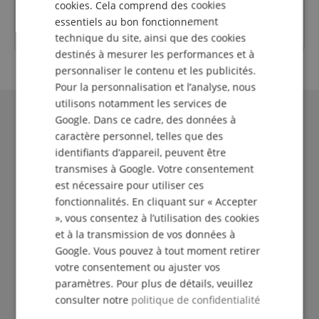
cookies. Cela comprend des cookies
ITALIAN
samedi
fermée
essentiels au bon fonctionnement
SPANISH
technique du site, ainsi que des cookies
destinés à mesurer les performances et à
personnaliser le contenu et les publicités.
Pour la personnalisation et l’analyse, nous
utilisons notamment les services de
Google. Dans ce cadre, des données à
caractère personnel, telles que des
identifiants d’appareil, peuvent être
transmises à Google. Votre consentement
est nécessaire pour utiliser ces
fonctionnalités. En cliquant sur « Accepter
», vous consentez à l’utilisation des cookies
et à la transmission de vos données à
Le Kirstein Beat !
Google. Vous pouvez à tout moment retirer
votre consentement ou ajuster vos
Inscris-toi maintenant à notre newsletter et assure-
paramètres. Pour plus de détails, veuillez
toi de recevoir ton
bon de 5€
.
consulter notre
politique de confidentialité