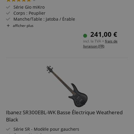
Série Gio miKro
Corps : Peuplier
Manche/Table : Jatoba / Érable
Micros : 1x Dynamix P / 1x Dynamix J
afficher plus
Couleur & Finition : Noir, Brillant
241,00 €
incl. la TVA +
frais de
livraison (FR)
Ibanez SR300EBL-WK Basse Électrique Weathered
Black
Série SR - Modèle pour gauchers