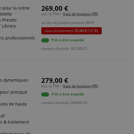
269,00 €
 pour la scène
blette
incl. la TVA +
frais de livraison (FR)
s Presets
au lieu de jusqu'à présent
304
€
 Library
vous économisez
35,00 €
(12 %)
ns professionnels
Prêt à être expédié
numéro d'article: 00120672
279,00 €
es dynamiques
incl. la TVA +
frais de livraison (FR)
s pour presque
Prêt à être expédié
numéro d'article: 00064274
 sons de haute
 d?
s & traitement
performances de