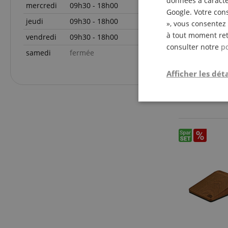
données à caractèr
mercredi
09h30 - 18h00
Google. Votre cons
jeudi
09h30 - 18h00
», vous consentez 
à tout moment ret
vendredi
09h30 - 18h00
consulter notre
po
samedi
fermée
Afficher les déta
Strictemen
nécessair
Les cookies stricteme
la gestion des compte