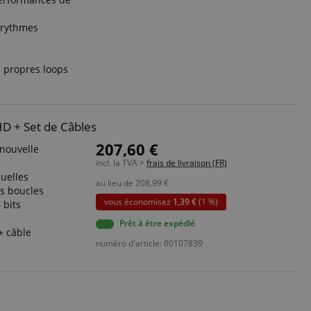
 rythmes
 propres loops
HD + Set de Câbles
207,60 €
 nouvelle
incl. la TVA +
frais de livraison (FR)
duelles
au lieu de
208,99
€
s boucles
vous économisez
1,39 €
(1 %)
 bits
Prêt à être expédié
+ câble
numéro d'article: 00107839