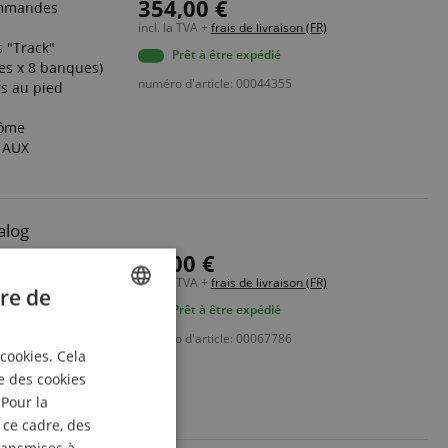
354,00 €
ommandes
incl. la TVA +
frais de livraison (FR)
s "Track"
Prêt à être expédié
es x 8 banques)
numéro d'article: 00044355
s au pied
tôme
e AUX
alog
95,00 €
 du volume
incl. la TVA +
frais de livraison (FR)
re de
Prêt à être expédié
ENGLISH
numéro d'article: 00067786
nstrumentistes
 cookies. Cela
GERMAN
e des cookies
DUTCH
 Pour la
 ce cadre, des
FRENCH