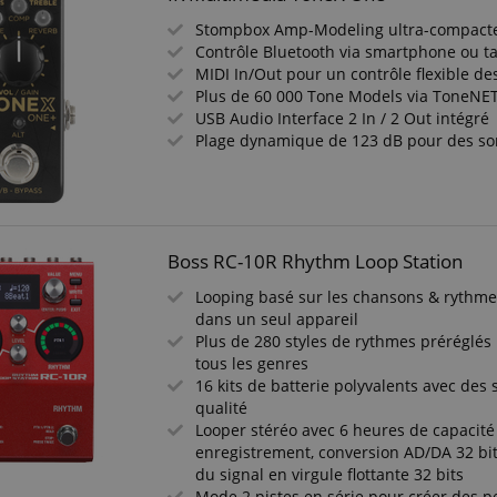
Stompbox Amp-Modeling ultra-compacte
Contrôle Bluetooth via smartphone ou ta
MIDI In/Out pour un contrôle flexible de
Plus de 60 000 Tone Models via ToneNET
USB Audio Interface 2 In / 2 Out intégré
Plage dynamique de 123 dB pour des so
Boss RC-10R Rhythm Loop Station
Looping basé sur les chansons & rythm
dans un seul appareil
Plus de 280 styles de rythmes préréglé
tous les genres
16 kits de batterie polyvalents avec des
qualité
Looper stéréo avec 6 heures de capacité
enregistrement, conversion AD/DA 32 bit
du signal en virgule flottante 32 bits
Mode 2 pistes en série pour créer des 