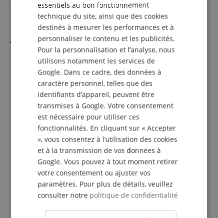
essentiels au bon fonctionnement
SPANISH
technique du site, ainsi que des cookies
destinés à mesurer les performances et à
personnaliser le contenu et les publicités.
Taylor Academy 12e LH
Pour la personnalisation et l’analyse, nous
Série Academy
utilisons notamment les services de
Table : Épicéa Sitka massif
Google. Dans ce cadre, des données à
Fond & éclisses : Sapele
caractère personnel, telles que des
Manche/Touches : Ébène / Érable
afficher plus
identifiants d’appareil, peuvent être
Électronique : Taylor ES-B (avec accordeur)
899,00 €
transmises à Google. Votre consentement
incl. la TVA +
frais de
est nécessaire pour utiliser ces
livraison (FR)
fonctionnalités. En cliquant sur « Accepter
», vous consentez à l’utilisation des cookies
et à la transmission de vos données à
Google. Vous pouvez à tout moment retirer
votre consentement ou ajuster vos
paramètres. Pour plus de détails, veuillez
consulter notre
politique de confidentialité