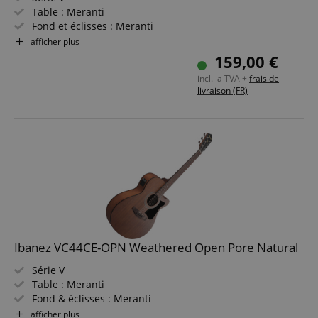
Table : Meranti
Fond et éclisses : Meranti
Manche et touche : Nandu / Meranti
afficher plus
Électronique : Micro Ibanez Undersaddle avec préampli
159,00 €
AEQ-2T
incl. la TVA +
frais de
Couleur et finition : Weathered Black, pores ouverts
livraison (FR)
Ibanez VC44CE-OPN Weathered Open Pore Natural
Série V
Table : Meranti
Fond & éclisses : Meranti
Touche/Manche : Nandu / Nyatoh
afficher plus