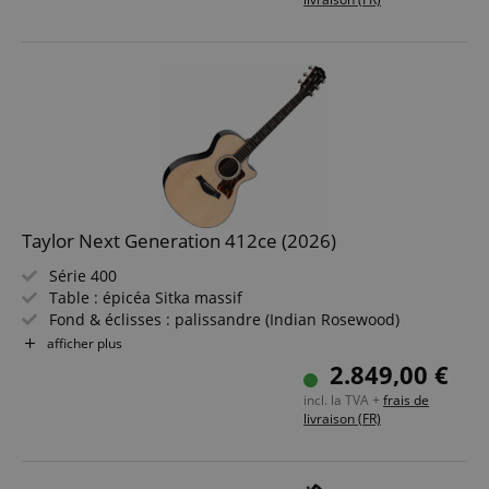
Taylor Next Generation 412ce (2026)
Série 400
Table : épicéa Sitka massif
Fond & éclisses : palissandre (Indian Rosewood)
Touche/Manche : ébène / acajou
afficher plus
Électronique : The Claria Acoustic Pickup System
2.849,00 €
Couleur & finition : Natural, Gloss
incl. la TVA +
frais de
livraison (FR)