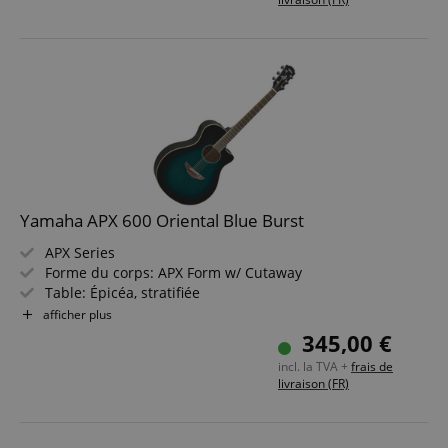
Couleur & Finish : Old Violin Sunburst, Gloss
Yamaha APX 600 Oriental Blue Burst
APX Series
Forme du corps: APX Form w/ Cutaway
Table: Épicéa, stratifiée
Fond & Éclisses: Nato, stratifié
afficher plus
Manche: Tonewood
345,00 €
Touche & Chevalet: Palissandre
incl. la TVA +
frais de
Électronique: SYSTEM65 + SRT Piezo Pickup
livraison (FR)
Couleur & Finition: Oriental Blue Burst, Gloss