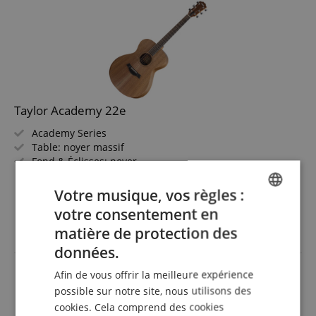
Taylor Academy 22e
Academy Series
Table: noyer massif
Fond & Éclisses: noyer
Touche/Manche: ébène / érable
afficher plus
Électronique: Taylor ES-B (avec accordeur)
Votre musique, vos règles :
999,00 €
Couleur & Finish: Natural, Varnish
votre consentement en
incl. la TVA +
frais de
ENGLISH
livraison (FR)
matière de protection des
GERMAN
données.
DUTCH
Afin de vous offrir la meilleure expérience
FRENCH
possible sur notre site, nous utilisons des
cookies. Cela comprend des cookies
ITALIAN