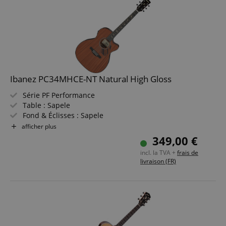
Ibanez PC34MHCE-NT Natural High Gloss
Série PF Performance
Table : Sapele
Fond & Éclisses : Sapele
Touche/Manche : Purpleheart / Okoume
afficher plus
Électronique : micro Ibanez Undersaddle, préampli
349,00 €
Ibanez AEQ-2T avec accordeur intégré
incl. la TVA +
frais de
Couleur & Finition : Natural High Gloss
livraison (FR)