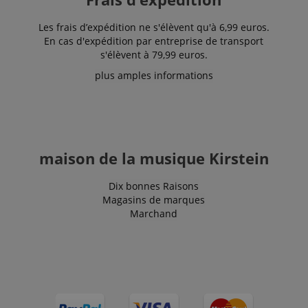
IDE
1 an 1
Ce cookie est
Google LLC
mois
défini par
Les frais d’expédition ne s'élèvent qu'à 6,99 euros.
.doubleclick.net
Doubleclick
En cas d'expédition par entreprise de transport
et fournit des
s'élèvent à 79,99 euros.
informations
sur la
manière dont
plus amples informations
l'utilisateur
final utilise le
site Web et
sur toute
publicité que
l'utilisateur
final a pu
voir avant de
maison de la musique Kirstein
visiter ledit
site Web.
Dix bonnes Raisons
sid
www.kirstein.fr
Session
Il s'agit d'un
Magasins de marques
nom de
cookie très
Marchand
courant, mais
lorsqu'il se
trouve en
tant que
cookie de
session, il est
susceptible
d'être utilisé
comme pour
la gestion de