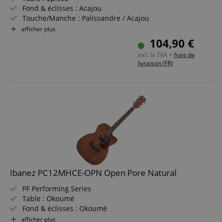
Fond & éclisses : Acajou
Touche/Manche : Palissandre / Acajou
Couleur & finition : Natural, satin
afficher plus
Faible profondeur de caisse de seulement 7 cm
104,90 €
incl. la TVA +
frais de
livraison (FR)
Ibanez PC12MHCE-OPN Open Pore Natural
PF Performing Series
Table : Okoumé
Fond & éclisses : Okoumé
Touche/Manche : laurier / Nyatoh
afficher plus