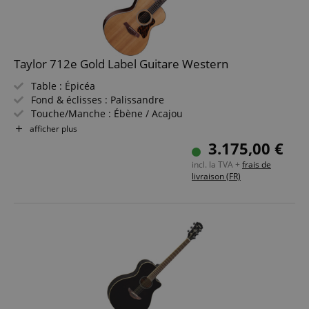
Taylor 712e Gold Label Guitare Western
Table : Épicéa
Fond & éclisses : Palissandre
Touche/Manche : Ébène / Acajou
Électronique : LR Baggs Element VTC
afficher plus
Couleur & Finition : Naturel, Brillant
3.175,00 €
incl. la TVA +
frais de
livraison (FR)