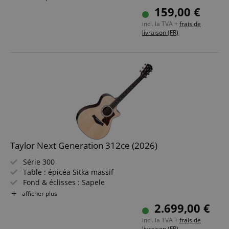
Électronique : micro Undersaddle Ibanez avec préampli
159,00 €
AEQ-2T
incl. la TVA +
frais de
Couleur & Finition : Natural, Open Pore
livraison (FR)
Taylor Next Generation 312ce (2026)
Série 300
Table : épicéa Sitka massif
Fond & éclisses : Sapele
Touche / Manche : Ébène / Acajou
afficher plus
Électronique : The Claria Acoustic Pickup System
2.699,00 €
Couleur & Finition : Medium Stain, Gloss
incl. la TVA +
frais de
livraison (FR)