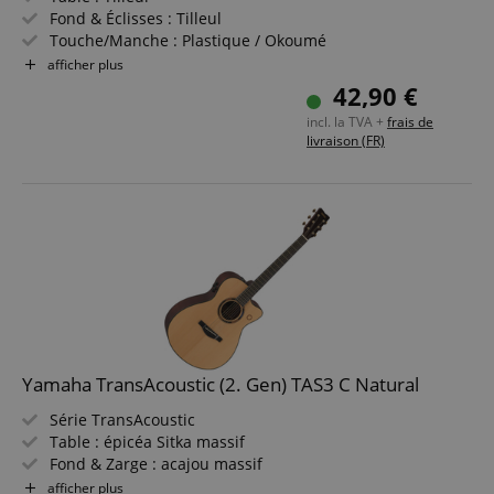
Les cookies strictement nécessaires permettent des
Fond & Éclisses : Tilleul
fonctionnalités de base du site Web telles que la
connexion des utilisateurs et la gestion des
Touche/Manche : Plastique / Okoumé
comptes. Le site Web ne peut pas être utilisé
Couleur & Finition : Noir, Satiné
afficher plus
correctement sans les cookies strictement
Corps Concert Compact Pour Une Prise En Main
42,90 €
nécessaires.
Confortable
incl. la TVA +
frais de
Fournisseur /
Nom
E
livraison (FR)
Domaine
CookieScriptConsent
CookieScript
.kirstein.fr
Yamaha TransAcoustic (2. Gen) TAS3 C Natural
Série TransAcoustic
Table : épicéa Sitka massif
Fond & Zarge : acajou massif
Politique de confidentialité de
sid_key
www.kirstein.fr
Google
Touche / Manche : ébène / acajou
afficher plus