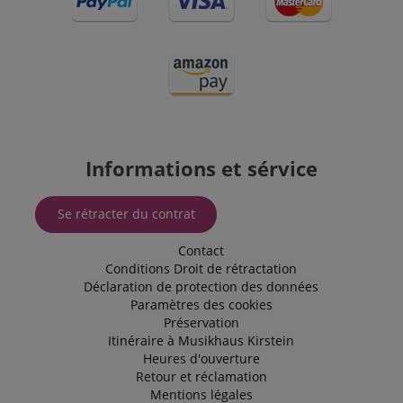
l'état de
session.
SRM_B
1 an 3
This is a
Microsoft
semaines
Microsoft
Corporation
MSN 1st
.c.bing.com
party cookie
that ensures
the proper
functioning
of this
website.
Informations et sérvice
Se rétracter du contrat
Contact
Conditions
Droit de rétractation
Déclaration de protection des données
Paramètres des cookies
Préservation
Itinéraire à Musikhaus Kirstein
Heures d'ouverture
Retour et réclamation
Mentions légales