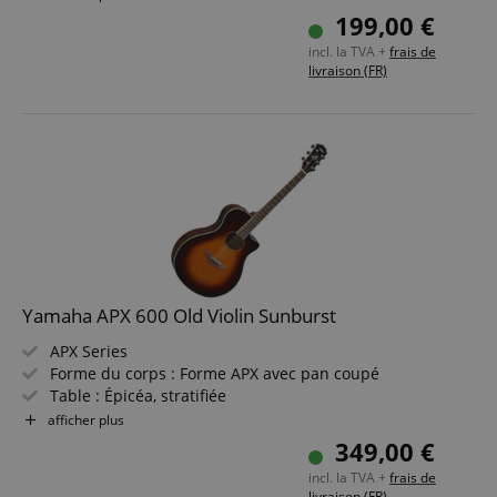
Électronique : Ibanez Under-saddle PU w/ AEQ-2T
199,00 €
Preamp
incl. la TVA +
frais de
Couleur & Finition : Natural, Open Pore
livraison (FR)
Yamaha APX 600 Old Violin Sunburst
APX Series
Forme du corps : Forme APX avec pan coupé
Table : Épicéa, stratifiée
Fond & éclisses : Nato, stratifié
afficher plus
Manche : Tonewood
349,00 €
Touche & chevalet : Palissandre
incl. la TVA +
frais de
Électronique : SYSTEM65 + SRT Piezo Pickup
livraison (FR)