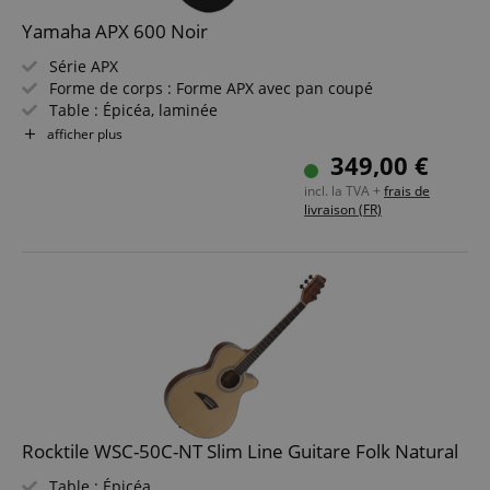
Yamaha APX 600 Noir
Série APX
Forme de corps : Forme APX avec pan coupé
Table : Épicéa, laminée
Fond & éclisses : Nato, laminé
afficher plus
Manche : Tonewood
349,00 €
Touche & chevalet : Blackwood
incl. la TVA +
frais de
Électronique : SYSTEM65 + SRT Piezo Pickup
livraison (FR)
Couleur & finition : Noir, brillant
Rocktile WSC-50C-NT Slim Line Guitare Folk Natural
Table : Épicéa