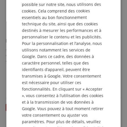
FRENCH
possible sur notre site, nous utilisons des
cookies. Cela comprend des cookies
ITALIAN
essentiels au bon fonctionnement
SPANISH
technique du site, ainsi que des cookies
destinés à mesurer les performances et à
personnaliser le contenu et les publicités.
Housse Ortega Jean Color pour Ukulélé Sopran Sun
Pour la personnalisation et l’analyse, nous
Housse rembourrée au look denim
utilisons notamment les services de
Adaptée pour ukulélé sopran
Google. Dans ce cadre, des données à
Matériau extérieur en lin et coton
caractère personnel, telles que des
Soutien de manche avec sangle de sécurité auto-
afficher plus
identifiants d’appareil, peuvent être
agrippante
29,90 €
transmises à Google. Votre consentement
Avec bandoulière et grande poche pour accessoires
est nécessaire pour utiliser ces
incl. la TVA +
frais de
Couleur : Yellow
livraison (FR)
fonctionnalités. En cliquant sur « Accepter
», vous consentez à l’utilisation des cookies
et à la transmission de vos données à
jusqu'à 31.08.2026
Google. Vous pouvez à tout moment retirer
votre consentement ou ajuster vos
paramètres. Pour plus de détails, veuillez