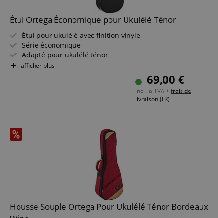
Ciblage
Fonctionnalité
Étui Ortega Économique pour Ukulélé Ténor
Les cookies strictement nécessaires permettent des
fonctionnalités de base du site Web telles que la
Étui pour ukulélé avec finition vinyle
connexion des utilisateurs et la gestion des
Série économique
comptes. Le site Web ne peut pas être utilisé
Adapté pour ukulélé ténor
correctement sans les cookies strictement
Flat-Top
nécessaires.
afficher plus
Doublure intérieure en velours couleur café
69,00 €
Fournisseur /
Compartiment pratique pour accessoires
Nom
E
Domaine
incl. la TVA +
frais de
livraison (FR)
CookieScriptConsent
CookieScript
.kirstein.fr
Housse Souple Ortega Pour Ukulélé Ténor Bordeaux