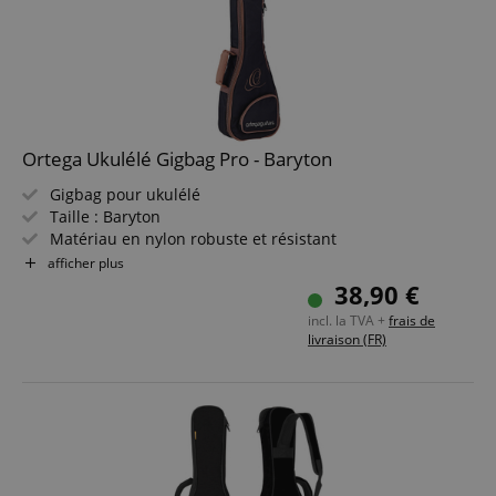
Ortega Ukulélé Gigbag Pro - Baryton
Gigbag pour ukulélé
Taille : Baryton
Matériau en nylon robuste et résistant
Doublure épaisse et douce avec armature rigide
afficher plus
Poignée rembourrée
38,90 €
incl. la TVA +
frais de
livraison (FR)