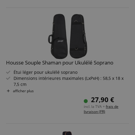
Housse Souple Shaman pour Ukulélé Soprano
Étui léger pour ukulélé soprano
Dimensions intérieures maximales (LxPxH) : 58,5 x 18 x
7,5 cm
Mousse dure moulée
afficher plus
Matériau extérieur déchirure-résistant et déperlant
27,90 €
Compartiment intérieur et poche extérieure
incl. la TVA +
frais de
Inclut une sangle d?épaule amovible
livraison (FR)