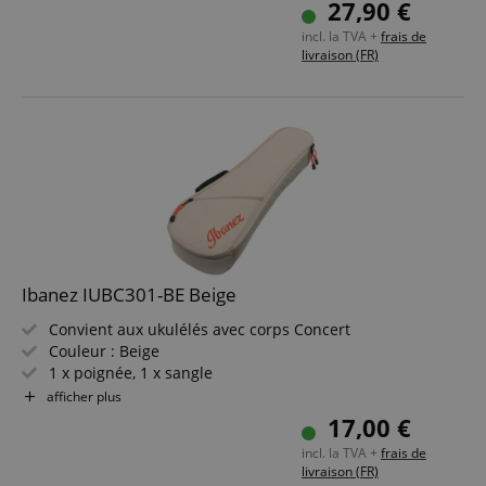
27,90 €
accessoires
incl. la TVA +
frais de
Design : Peace '68
livraison (FR)
Ibanez IUBC301-BE Beige
Convient aux ukulélés avec corps Concert
Couleur : Beige
1 x poignée, 1 x sangle
Logo Ibanez rouge
afficher plus
Dimensions (L x l x P) : 630 x 235 x 90 mm
17,00 €
incl. la TVA +
frais de
livraison (FR)