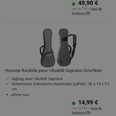
49,90 €
Intérieur sans peluches
incl. la TVA +
frais de
livraison (FR)
Housse Rocktile pour Ukulélé Soprano Gris/Noir
Gigbag pour Ukulélé Soprano
Dimensions intérieures maximales (LxPxH) : 56 x 19 x 7,5
cm
Rembourrage de 1 cm d'épaisseur
afficher plus
Matériau extérieur déchirure-résistant et déperlant
14,99 €
Poche extérieure rembourrée pour accessoires
incl. la TVA +
frais de
Couleur : Gris/Noir
livraison (FR)