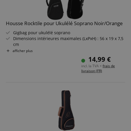
Housse Rocktile pour Ukulélé Soprano Noir/Orange
Gigbag pour ukulélé soprano
Dimensions intérieures maximales (LxPxH) : 56 x 19 x 7,5
cm
Rembourrage de 1 cm d?épaisseur
afficher plus
Matériau extérieur déchirure-résistant et déperlant
14,99 €
Poche extérieure rembourrée pour accessoires
incl. la TVA +
frais de
Couleur : Noir/Orange
livraison (FR)