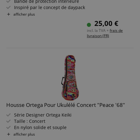
Bande de protection intérieure
Inspiré par le concept de daypack
Suède sur les côtés et le dessous et porte-médiators
afficher plus
Dimensions intérieures (L x l x H): 620 x 215 x 75 mm
25,00 €
incl. la TVA +
frais de
livraison (FR)
Housse Ortega Pour Ukulélé Concert "Peace '68"
Série Designer Ortega Keiki
Taille : Concert
En nylon solide et souple
Rembourrage intérieur doux de 10 mm
afficher plus
Deux bretelles réglables en longueur & poche pour