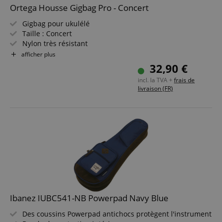
Ortega Housse Gigbag Pro - Concert
Gigbag pour ukulélé
Taille : Concert
Nylon très résistant
Rembourrage doux avec renfort rigide
afficher plus
Poignée de transport rembourrée
32,90 €
incl. la TVA +
frais de
livraison (FR)
Ibanez IUBC541-NB Powerpad Navy Blue
Des coussins Powerpad antichocs protègent l'instrument