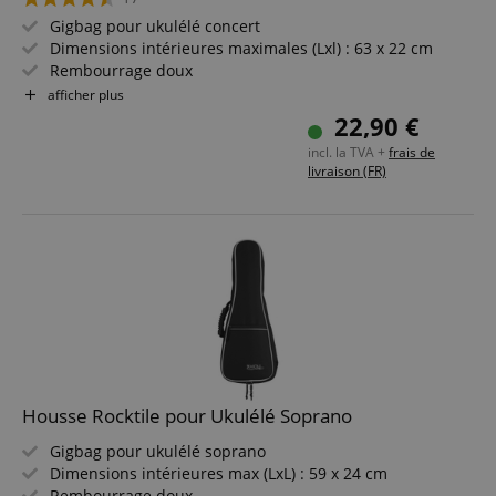
Gigbag pour ukulélé concert
Dimensions intérieures maximales (Lxl) : 63 x 22 cm
Rembourrage doux
Matière extérieure résistante à la déchirure,
afficher plus
imperméable et sans phtalates
22,90 €
Intérieur sans peluches
incl. la TVA +
frais de
livraison (FR)
Housse Rocktile pour Ukulélé Soprano
Gigbag pour ukulélé soprano
Dimensions intérieures max (LxL) : 59 x 24 cm
Rembourrage doux