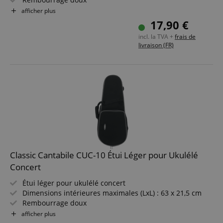
Matériau extérieur déchirure-résistant, déperlant et
afficher plus
sans phtalates
17,90 €
Intérieur sans peluches
incl. la TVA +
frais de
livraison (FR)
Classic Cantabile CUC-10 Étui Léger pour Ukulélé
Concert
Étui léger pour ukulélé concert
Dimensions intérieures maximales (LxL) : 63 x 21,5 cm
Rembourrage doux
Matière extérieure résistante à la déchirure, déperlante
afficher plus
et sans phtalates