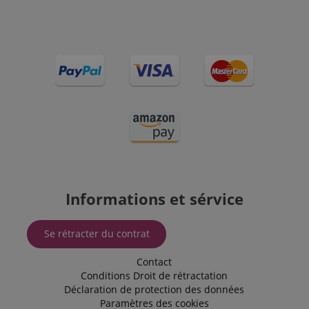
susceptible
d'être utilisé
comme pour
la gestion de
l'état de
session.
SRM_B
1 an 3
This is a
Microsoft
semaines
Microsoft
Corporation
MSN 1st
.c.bing.com
party cookie
that ensures
the proper
functioning
of this
website.
Informations et sérvice
Se rétracter du contrat
Contact
Conditions
Droit de rétractation
Déclaration de protection des données
Paramètres des cookies