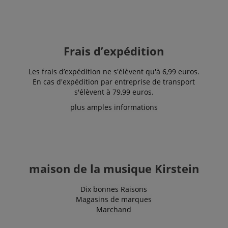
the use of
the website
for internal
analytics.
IDE
1 an 1
Ce cookie est
Google LLC
mois
défini par
.doubleclick.net
Frais d’expédition
Doubleclick
et fournit des
informations
Les frais d’expédition ne s'élèvent qu'à 6,99 euros.
sur la
manière dont
En cas d'expédition par entreprise de transport
l'utilisateur
s'élèvent à 79,99 euros.
final utilise le
site Web et
plus amples informations
sur toute
publicité que
l'utilisateur
final a pu
voir avant de
visiter ledit
site Web.
maison de la musique Kirstein
sid
www.kirstein.fr
Session
Il s'agit d'un
nom de
cookie très
courant, mais
Dix bonnes Raisons
lorsqu'il se
Magasins de marques
trouve en
Marchand
tant que
cookie de
session, il est