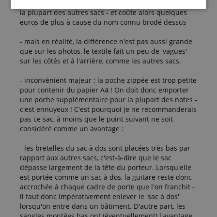
... le sac est, selon les goûts, un peu plus 'élégant' que
Strictement
Performance
Ciblage
la plupart des autres sacs - et coûte alors quelques
nécessaire
euros de plus à cause du nom connu brodé dessus
- mais en réalité, la différence n'est pas aussi grande
que sur les photos, le textile fait un peu de 'vagues'
Fonctionnalité
sur les côtés et à l'arrière, comme les autres sacs.
- inconvénient majeur : la poche zippée est trop petite
pour contenir du papier A4 ! On doit donc emporter
une poche supplémentaire pour la plupart des notes -
c'est ennuyeux ! C'est pourquoi je ne recommanderais
pas ce sac, à moins que le point suivant ne soit
Strictement nécessaire
Performance
considéré comme un avantage :
Ciblage
Fonctionnalité
- les bretelles du sac à dos sont placées très bas par
Les cookies strictement nécessaires permettent des
rapport aux autres sacs, c'est-à-dire que le sac
fonctionnalités de base du site Web telles que la
dépasse largement de la tête du porteur. Lorsqu'elle
connexion des utilisateurs et la gestion des
est portée comme un sac à dos, la guitare reste donc
comptes. Le site Web ne peut pas être utilisé
accrochée à chaque cadre de porte que l'on franchit -
correctement sans les cookies strictement
nécessaires.
il faut donc impérativement enlever le 'sac à dos'
lorsqu'on entre dans un bâtiment. D'autre part, les
Fournisseur /
Nom
E
sangles montées bas ont (éventuellement) l'avantage
Domaine