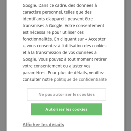
Google. Dans ce cadre, des données à
un bon rapport qualité-prix
caractère personnel, telles que des
Avis d'
Gaby
le 18.12.2018
identifiants d’appareil, peuvent être
Variante
Housse Fender FA405 Dreadnought Gig Bag
transmises à Google. Votre consentement
Cette revue a été traduite automatiquement. Langue originale
est nécessaire pour utiliser ces
fonctionnalités. En cliquant sur « Accepter
achat vérifié
», vous consentez à l’utilisation des cookies
sac bon marché et sans fioritures, pour transporter
et à la transmission de vos données à
une grande guitare d'avant en arrière bien adaptée.
Google. Vous pouvez à tout moment retirer
Livraison rapide, encore une fois avec plaisir.
votre consentement ou ajuster vos
paramètres. Pour plus de détails, veuillez
consulter notre
politique de confidentialité
sac de concert élégant, mais les partitions au
format A4 n'y trouvent pas leur place
Ne pas autoriser les cookies
Avis d'
Markus
le 19.11.2023
Variante
Housse Fender FA610 Dreadnought
Autoriser les cookies
Cette revue a été traduite automatiquement. Langue originale
achat vérifié
Afficher les détails