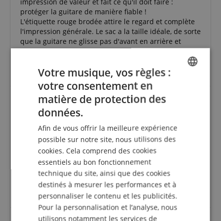
impression de valeur et fait ce qu'il doit faire :
protéger la guitare de manière fiable !
L'étiquette rouge brodée attire le regard et complète
l'impression générale. Le sac a la taille idéale, de sorte
que la guitare ne glisse pas d'avant en arrière et
s'assoit ou se couche fermement et est bien protégée
par un rembourrage approprié ... tout compte fait :
Votre musique, vos règles :
des ajustements ! & à recommander.
votre consentement en
ENGLISH
matière de protection des
GERMAN
données.
Un bon sac pour les guitares acoustiques
DUTCH
Afin de vous offrir la meilleure expérience
Avis d'
Zhuofu
le 20.02.2019
FRENCH
Variante
Housse Fender FA405 Dreadnought Gig Bag
possible sur notre site, nous utilisons des
Cette revue a été traduite automatiquement. Langue originale
cookies. Cela comprend des cookies
ITALIAN
essentiels au bon fonctionnement
achat vérifié
SPANISH
technique du site, ainsi que des cookies
Parfait pour les Fender Cd60. Tu peux emmener la
destinés à mesurer les performances et à
guitare partout.
personnaliser le contenu et les publicités.
Pour la personnalisation et l’analyse, nous
utilisons notamment les services de