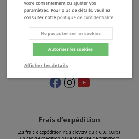
votre consentement ou ajuster vos
Informations complémentaires
paramètres. Pour plus de détails, veuillez
consulter notre
politique de confidentialité
Ne pas autoriser les cookies
france@kirstein.de
Autoriser les cookies
Afficher les détails
Strictement
Performance
Ciblage
nécessaire
Fonctionnalité
Frais d’expédition
Les frais d’expédition ne s'élèvent qu'à 6,99 euros.
En cas d'expédition par entreprise de transport