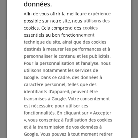
données.
DUTCH
Afin de vous offrir la meilleure expérience
FRENCH
possible sur notre site, nous utilisons des
Le Kirstein Beat !
cookies. Cela comprend des cookies
ITALIAN
essentiels au bon fonctionnement
Inscris-toi maintenant à notre newsletter et assure-
SPANISH
technique du site, ainsi que des cookies
toi de recevoir ton
bon de 5€
.
destinés à mesurer les performances et à
personnaliser le contenu et les publicités.
Pour la personnalisation et l’analyse, nous
S'abonner gratuitement »
utilisons notamment les services de
Google. Dans ce cadre, des données à
Plus d'info »
caractère personnel, telles que des
identifiants d’appareil, peuvent être
transmises à Google. Votre consentement
est nécessaire pour utiliser ces
fonctionnalités. En cliquant sur « Accepter
», vous consentez à l’utilisation des cookies
+33-1828-83935
et à la transmission de vos données à
Google. Vous pouvez à tout moment retirer
De nouveau disponible à partir de Lu 10.08, 09:30