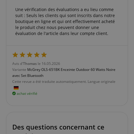
comptes. Le site Web ne peut pas être utilisé
correctement sans les cookies strictement
Une vérification des évaluations a eu lieu comme
nécessaires.
suit : Seuls les clients qui sont inscrits dans notre
boutique en ligne et qui ont effectivement acheté
Fournisseur /
Nom
E
Domaine
le produit chez nous peuvent donner une
évaluation de l'article dans leur compte client.
CookieScriptConsent
CookieScript
.kirstein.fr
Avis d'
Thomas
le 16.05.2026
Variante
McGrey OLS-651BK Enceinte Outdoor 60 Watts Noire
avec Set Bluetooth
Cette revue a été traduite automatiquement. Langue originale
achat vérifié
Politique de confidentialité de
sid_key
www.kirstein.fr
Google
CrossDomainCookieScriptConsent_389
.crossdomain.cookie-
Des questions concernant ce
script.com