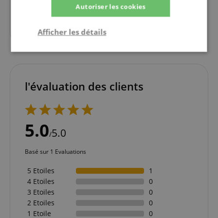
Autoriser les cookies
8,90
€
Afficher les détails
Strictement
Performance
Ciblage
nécessaire
l'évaluation des clients
Fonctionnalité
5.0
5.0
/
Basé sur 1 Evaluations
Strictement nécessaire
Performance
5 Etoiles
1
4 Etoiles
0
Ciblage
Fonctionnalité
3 Etoiles
0
Les cookies strictement nécessaires permettent des
2 Etoiles
0
fonctionnalités de base du site Web telles que la
1 Etoile
0
connexion des utilisateurs et la gestion des