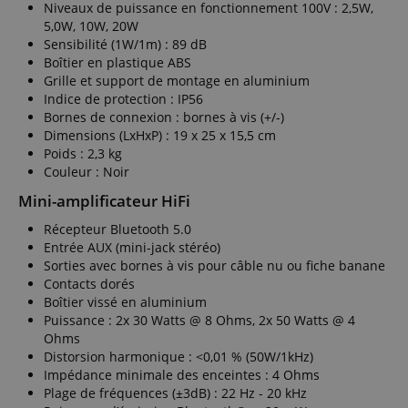
Niveaux de puissance en fonctionnement 100V : 2,5W,
5,0W, 10W, 20W
Sensibilité (1W/1m) : 89 dB
Boîtier en plastique ABS
Grille et support de montage en aluminium
Indice de protection : IP56
Bornes de connexion : bornes à vis (+/-)
Dimensions (LxHxP) : 19 x 25 x 15,5 cm
Poids : 2,3 kg
Couleur : Noir
Mini-amplificateur HiFi
Récepteur Bluetooth 5.0
Entrée AUX (mini-jack stéréo)
Sorties avec bornes à vis pour câble nu ou fiche banane
Contacts dorés
Boîtier vissé en aluminium
Puissance : 2x 30 Watts @ 8 Ohms, 2x 50 Watts @ 4
Ohms
Distorsion harmonique : <0,01 % (50W/1kHz)
Impédance minimale des enceintes : 4 Ohms
Plage de fréquences (±3dB) : 22 Hz - 20 kHz