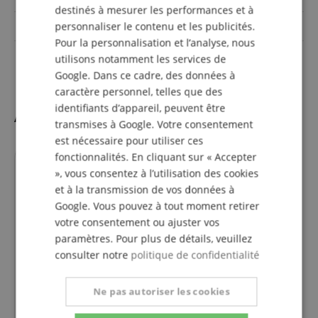
destinés à mesurer les performances et à
Configuration
2.0
personnaliser le contenu et les publicités.
Pour la personnalisation et l’analyse, nous
Actif / Passif
Passiv
utilisons notamment les services de
Google. Dans ce cadre, des données à
caractère personnel, telles que des
identifiants d’appareil, peuvent être
Accessoires
transmises à Google. Votre consentement
est nécessaire pour utiliser ces
fonctionnalités. En cliquant sur « Accepter
s'adapte parfaitement
», vous consentez à l’utilisation des cookies
et à la transmission de vos données à
Google. Vous pouvez à tout moment retirer
votre consentement ou ajuster vos
paramètres. Pour plus de détails, veuillez
consulter notre
politique de confidentialité
Pince Dénudeuse Blanko Pour
Ne pas autoriser les cookies
Câbles Multibrins