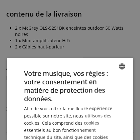
contenu de la livraison
2 x McGrey OLS-5251BK enceintes outdoor 50 Watts
noires
1 x Mini-amplificateur HiFi
2 x Câbles haut-parleur
Accessoires appropriés
(Non inclus dans la
Votre musique, vos règles :
livraison.)
votre consentement en
ENGLISH
matière de protection des
Pince Dénudeuse Blanko Pour Câbles Multibrins
GERMAN
données.
DUTCH
Spécifications
Afin de vous offrir la meilleure expérience
FRENCH
possible sur notre site, nous utilisons des
cookies. Cela comprend des cookies
ITALIAN
Réf produit
00092659
essentiels au bon fonctionnement
SPANISH
technique du site, ainsi que des cookies
Couleur
Schwarz