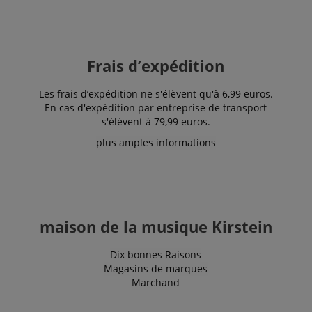
Doubleclick
et fournit des
informations
sur la
manière dont
l'utilisateur
Frais d’expédition
final utilise le
site Web et
sur toute
Les frais d’expédition ne s'élèvent qu'à 6,99 euros.
publicité que
l'utilisateur
En cas d'expédition par entreprise de transport
final a pu
s'élèvent à 79,99 euros.
voir avant de
visiter ledit
plus amples informations
site Web.
sid
www.kirstein.fr
Session
Il s'agit d'un
nom de
cookie très
courant, mais
lorsqu'il se
trouve en
tant que
maison de la musique Kirstein
cookie de
session, il est
susceptible
Dix bonnes Raisons
d'être utilisé
Magasins de marques
comme pour
la gestion de
Marchand
l'état de
session.