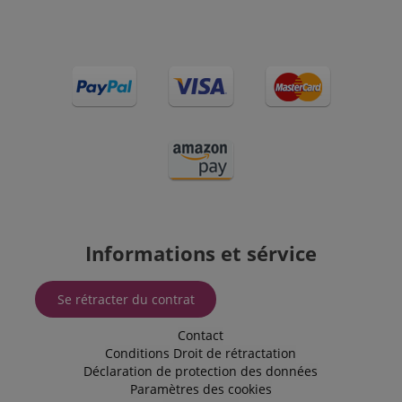
SRM_B
1 an 3
This is a
Microsoft
semaines
Microsoft
Corporation
MSN 1st
.c.bing.com
party cookie
that ensures
the proper
functioning
of this
website.
Informations et sérvice
Se rétracter du contrat
Contact
Conditions
Droit de rétractation
Déclaration de protection des données
Paramètres des cookies